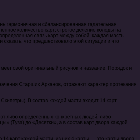
чень гармоничная и сбалансированная гадательная
ленное количество карт; строгое деление колоды на
определенная связь карт между собой: каждая масть
и сказать, что предшествовало этой ситуации и что
меет свой оригинальный рисунок и название. Порядок и
начения Старших Арканов, отражают характер протекания
Скипетры). В состав каждой масти входит 14 карт
ают либо определенных конкретных людей, либо
» (Туза) до «Десятки», а в состав карт двора каждой
 14 карт каждой масти, из них 4 карты — это карты двора