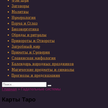
Фэн-шуй
Заговоры
Молитвы
Нумерология
Порча и Сглаз
Биоэнергетика
Обряды и ритуалы
Привороты и Отвороты
Загробный мир
Приметы и Суеверия
Славянская мифология
Календарь народных праздников
Магические предметы и символы
Прогнозы и предсказания
Search
for:
Главная
»
Гадательные системы
Карты Таро