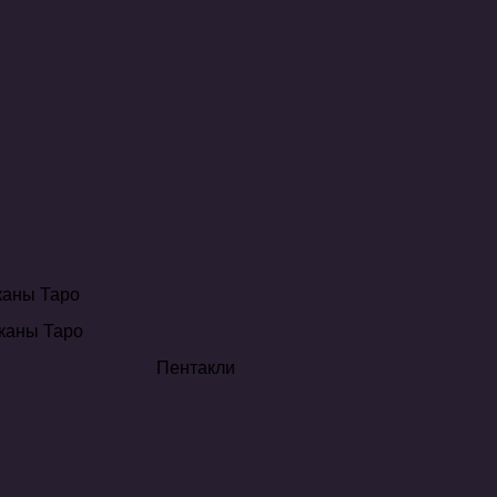
каны Таро
каны Таро
Пентакли