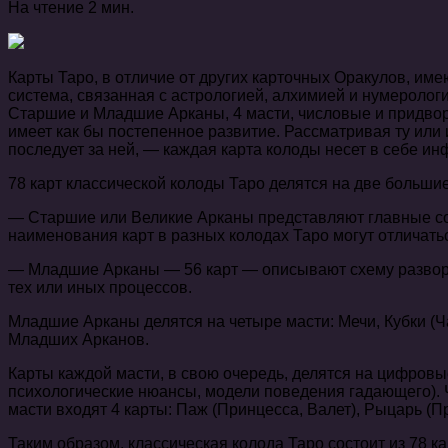
На чтение
2 мин.
Карты Таро, в отличие от других карточных Оракулов, им
система, связанная с астрологией, алхимией и нумеролог
Старшие и Младшие Арканы, 4 масти, числовые и придвор
имеет как бы постепенное развитие. Рассматривая ту или 
последует за ней, — каждая карта колоды несет в себе 
78 карт классической колоды Таро делятся на две большие
— Старшие или Великие Арканы представляют главные собы
наименования карт в разных колодах Таро могут отличать
— Младшие Арканы — 56 карт — описывают схему развора
тех или иных процессов.
Младшие Арканы делятся на четыре масти: Мечи, Кубки (Ча
Младших Арканов.
Карты каждой масти, в свою очередь, делятся на цифров
психологические нюансы, модели поведения гадающего). Ч
масти входят 4 карты: Паж (Принцесса, Валет), Рыцарь (Пр
Таким образом, классическая колода Таро состоит из 78 ка