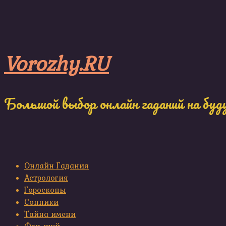
Skip
to
content
Vorozhy.RU
Большой выбор онлайн гаданий на буд
Онлайн Гадания
Астрология
Гороскопы
Сонники
Тайна имени