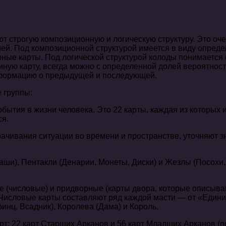
еют строгую композиционную и логическую структуру. Это о
ией. Под композиционной структурой имеется в виду опреде
ные карты. Под логической структурой колоды понимается 
иную карту, всегда можно с определенной долей вероятност
информацию о предыдущей и последующей.
 группы:
тия в жизни человека. Это 22 карты, каждая из которых и
ся.
чивания ситуации во времени и пространстве, уточняют з
ши), Пентакли (Денарии, Монеты, Диски) и Жезлы (Посохи, 
ые (числовые) и придворные (карты двора, которые описыв
исловые карты составляют ряд каждой масти — от «Единицы
инц, Всадник), Королева (Дама) и Король.
рт: 22 карт Старших Арканов и 56 карт Младших Арканов (по