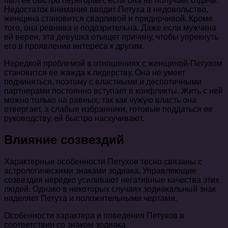
пыл ее быстро перегорает, если она не получает отдачи.
Недостаток внимания вводит Петуха в недовольство,
женщина становится сварливой и придирчивой. Кроме
того, она ревнива и подозрительна. Даже если мужчина
ей верен, эта девушка отыщет причину, чтобы упрекнуть
его в проявлении интереса к другим.
Нередкой проблемой в отношениях с женщиной-Петухом
становится ее жажда к лидерству. Она не умеет
подчиняться, поэтому с властными и деспотичными
партнерами постоянно вступает в конфликты. Жить с ней
можно только на равных, так как чужую власть она
отвергает, а слабые избранники, готовые поддаться ее
руководству, ей быстро наскучивают.
Влияние созвездий
Характерные особенности Петухов тесно связаны с
астрологическими знаками зодиака. Управляющие
созвездия нередко усиливают негативные качества этих
людей. Однако в некоторых случаях зодиакальный знак
наделяет Петуха и положительными чертами.
Особенности характера и поведения Петухов в
соответствии со знаком зодиака.