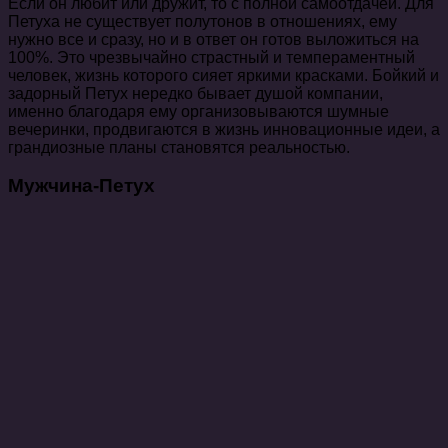
Если он любит или дружит, то с полной самоотдачей. Для
Петуха не существует полутонов в отношениях, ему
нужно все и сразу, но и в ответ он готов выложиться на
100%. Это чрезвычайно страстный и темпераментный
человек, жизнь которого сияет яркими красками. Бойкий и
задорный Петух нередко бывает душой компании,
именно благодаря ему организовываются шумные
вечеринки, продвигаются в жизнь инновационные идеи, а
грандиозные планы становятся реальностью.
Мужчина-Петух