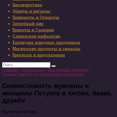
Биоэнергетика
Обряды и ритуалы
Привороты и Отвороты
Загробный мир
Приметы и Суеверия
Славянская мифология
Календарь народных праздников
Магические предметы и символы
Прогнозы и предсказания
Search
for:
Главная
»
Гороскопы
»
Восточный гороскоп
»
Совместимость по китайскому календарю
Совместимость мужчины и
женщины-Петухов в любви, браке,
дружбе
На чтение
14 мин.