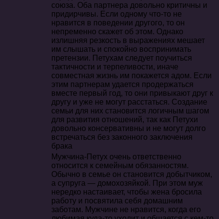
союза. Оба партнера довольно критичны и
придирчивы. Если одному что-то не
нравится в поведении другого, то он
непременно скажет об этом. Однако
излишняя резкость в выражениях мешает
им слышать и спокойно воспринимать
претензии. Петухам следует поучиться
тактичности и терпеливости, иначе
совместная жизнь им покажется адом. Если
этим партнерам удается продержаться
вместе первый год, то они привыкают друг к
другу и уже не могут расстаться. Создание
семьи для них становится логичным шагом
для развития отношений, так как Петухи
довольно консервативны и не могут долго
встречаться без законного заключения
брака
Мужчина-Петух очень ответственно
относится к семейным обязанностям.
Обычно в семье он становится добытчиком,
а супруга — домохозяйкой. При этом муж
нередко настаивает, чтобы жена бросила
работу и посвятила себя домашним
заботам. Мужчине не нравится, когда его
любимая куда-то уходит и общается с кем-то