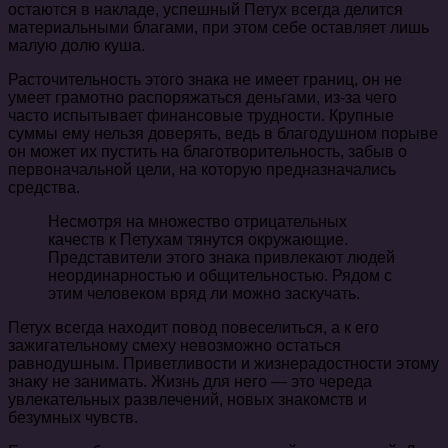
остаются в накладе, успешный Петух всегда делится
материальными благами, при этом себе оставляет лишь
малую долю куша.
Расточительность этого знака не имеет границ, он не
умеет грамотно распоряжаться деньгами, из-за чего
часто испытывает финансовые трудности. Крупные
суммы ему нельзя доверять, ведь в благодушном порыве
он может их пустить на благотворительность, забыв о
первоначальной цели, на которую предназначались
средства.
Несмотря на множество отрицательных
качеств к Петухам тянутся окружающие.
Представители этого знака привлекают людей
неординарностью и общительностью. Рядом с
этим человеком вряд ли можно заскучать.
Петух всегда находит повод повеселиться, а к его
зажигательному смеху невозможно остаться
равнодушным. Приветливости и жизнерадостности этому
знаку не занимать. Жизнь для него — это череда
увлекательных развлечений, новых знакомств и
безумных чувств.