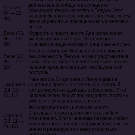
добиваться всеобщего восхищения
Лев (23.
усиливают эти же качества в Петухе. Этот
07 — 22.
человек бывает невыносимо заносчив, но им
08)
легко управлять с помощью комплиментов и
лести
Дева (23.
Мудрость и практичность Дев сглаживают
08 — 22.
импульсивность Петуха. Этот человек
09)
отличается надежностью и рациональностью
Вечные сомнения Весов во всем снижают
Весы (23.
решительность Петуха, но на представителе
09 — 23.
знака это сказывается положительно. Такой
10)
человек вряд ли совершит необдуманный
поступок
Ревнивость Скорпиона и Петуха дают в
Скорпион
сочетании яркого собственника, который
(24. 10 —
контролирует каждый шаг избранника. Этот
22. 11)
человек очень любит поскандалить, поэтому
ужиться с ним довольно сложно
Жизнерадостность и вспыльчивость
Стрельца-Петуха проявляются в любых
Стрелец
отношениях. Этого человека безумно любят
(23. 11 —
или яростно ненавидят окружающие, так как
21. 12)
ровно и равнодушно к нему относиться
невозможно