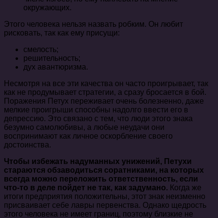
окружающих.
Этого человека нельзя назвать робким. Он любит
рисковать, так как ему присущи:
смелость;
решительность;
дух авантюризма.
Несмотря на все эти качества он часто проигрывает, так
как не продумывает стратегии, а сразу бросается в бой.
Поражения Петух переживает очень болезненно, даже
мелкие проигрыши способны надолго ввести его в
депрессию. Это связано с тем, что люди этого знака
безумно самолюбивы, а любые неудачи они
воспринимают как личное оскорбление своего
достоинства.
Чтобы избежать надуманных унижений, Петухи
стараются обзаводиться соратниками, на которых
всегда можно переложить ответственность, если
что-то в деле пойдет не так, как задумано.
Когда же
итоги предприятия положительны, этот знак неизменно
присваивает себе лавры первенства. Однако щедрость
этого человека не имеет границ, поэтому близкие не