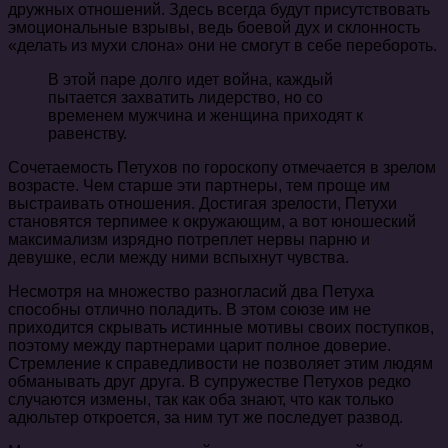
дружных отношений. Здесь всегда будут присутствовать
эмоциональные взрывы, ведь боевой дух и склонность
«делать из мухи слона» они не смогут в себе перебороть.
В этой паре долго идет война, каждый
пытается захватить лидерство, но со
временем мужчина и женщина приходят к
равенству.
Сочетаемость Петухов по гороскопу отмечается в зрелом
возрасте. Чем старше эти партнеры, тем проще им
выстраивать отношения. Достигая зрелости, Петухи
становятся терпимее к окружающим, а вот юношеский
максимализм изрядно потреплет нервы парню и
девушке, если между ними вспыхнут чувства.
Несмотря на множество разногласий два Петуха
способны отлично поладить. В этом союзе им не
приходится скрывать истинные мотивы своих поступков,
поэтому между партнерами царит полное доверие.
Стремление к справедливости не позволяет этим людям
обманывать друг друга. В супружестве Петухов редко
случаются измены, так как оба знают, что как только
адюльтер откроется, за ним тут же последует развод.