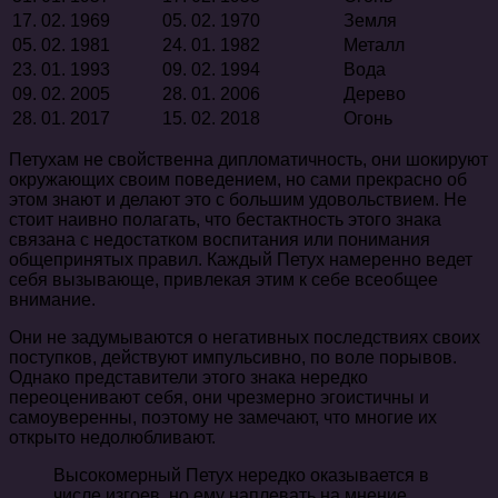
17. 02. 1969
05. 02. 1970
Земля
05. 02. 1981
24. 01. 1982
Металл
23. 01. 1993
09. 02. 1994
Вода
09. 02. 2005
28. 01. 2006
Дерево
28. 01. 2017
15. 02. 2018
Огонь
Петухам не свойственна дипломатичность, они шокируют
окружающих своим поведением, но сами прекрасно об
этом знают и делают это с большим удовольствием. Не
стоит наивно полагать, что бестактность этого знака
связана с недостатком воспитания или понимания
общепринятых правил. Каждый Петух намеренно ведет
себя вызывающе, привлекая этим к себе всеобщее
внимание.
Они не задумываются о негативных последствиях своих
поступков, действуют импульсивно, по воле порывов.
Однако представители этого знака нередко
переоценивают себя, они чрезмерно эгоистичны и
самоуверенны, поэтому не замечают, что многие их
открыто недолюбливают.
Высокомерный Петух нередко оказывается в
числе изгоев, но ему наплевать на мнение