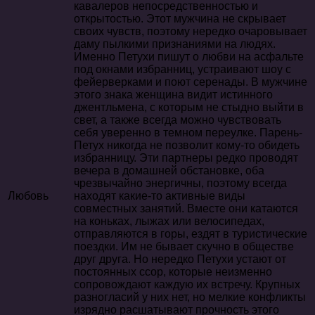
кавалеров непосредственностью и
открытостью. Этот мужчина не скрывает
своих чувств, поэтому нередко очаровывает
даму пылкими признаниями на людях.
Именно Петухи пишут о любви на асфальте
под окнами избранниц, устраивают шоу с
фейерверками и поют серенады. В мужчине
этого знака женщина видит истинного
джентльмена, с которым не стыдно выйти в
свет, а также всегда можно чувствовать
себя уверенно в темном переулке. Парень-
Петух никогда не позволит кому-то обидеть
избранницу. Эти партнеры редко проводят
вечера в домашней обстановке, оба
чрезвычайно энергичны, поэтому всегда
Любовь
находят какие-то активные виды
совместных занятий. Вместе они катаются
на коньках, лыжах или велосипедах,
отправляются в горы, ездят в туристические
поездки. Им не бывает скучно в обществе
друг друга. Но нередко Петухи устают от
постоянных ссор, которые неизменно
сопровождают каждую их встречу. Крупных
разногласий у них нет, но мелкие конфликты
изрядно расшатывают прочность этого