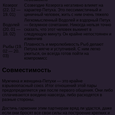
Козерог
Созвездие Козерога негативно влияет на
(22. 12 —
характер Петуха. Это пессимистичный и
19. 01)
циничный человек, жить с ним очень тяжело
Легкомысленный Водолей и вздорный Петух
Водолей
— безумное сочетание. Никогда нельзя точно
(20. 01 —
сказать, что этот человек выкинет в
18. 02)
следующую минуту. Он крайне непостоянен и
изменчив
Плавность и миролюбивость Рыб делают
Рыбы (19.
Петуха мягче и уступчивей. С ним легко
02 — 20.
ужиться, он всегда готов пойти на
03)
компромисс
Совместимость
Мужчина и женщина-Петухи — это крайне
взрывоопасный союз. Итог отношений этой пары
предопределяется уже после первого общения. Они либо
сплачиваются воедино навсегда, либо расходятся в
разные стороны.
Достичь гармонии этим партнерам вряд ли удастся, даже
если они бросят все свои силы на построение крепких и