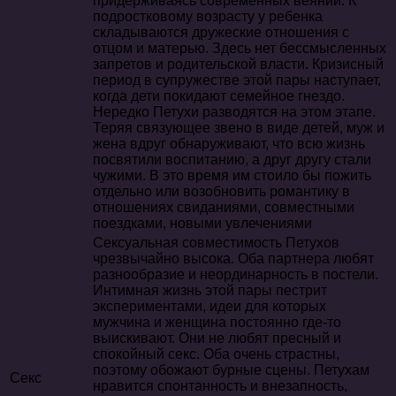
придерживаясь современных веяний. К
подростковому возрасту у ребенка
складываются дружеские отношения с
отцом и матерью. Здесь нет бессмысленных
запретов и родительской власти. Кризисный
период в супружестве этой пары наступает,
когда дети покидают семейное гнездо.
Нередко Петухи разводятся на этом этапе.
Теряя связующее звено в виде детей, муж и
жена вдруг обнаруживают, что всю жизнь
посвятили воспитанию, а друг другу стали
чужими. В это время им стоило бы пожить
отдельно или возобновить романтику в
отношениях свиданиями, совместными
поездками, новыми увлечениями
Сексуальная совместимость Петухов
чрезвычайно высока. Оба партнера любят
разнообразие и неординарность в постели.
Интимная жизнь этой пары пестрит
экспериментами, идеи для которых
мужчина и женщина постоянно где-то
выискивают. Они не любят пресный и
спокойный секс. Оба очень страстны,
поэтому обожают бурные сцены. Петухам
Секс
нравится спонтанность и внезапность,