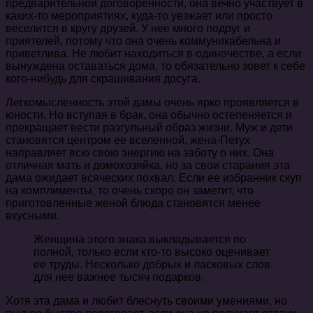
предварительной договоренности, она вечно участвует в
каких-то мероприятиях, куда-то уезжает или просто
веселится в кругу друзей. У нее много подруг и
приятелей, потому что она очень коммуникабельна и
приветлива. Не любит находиться в одиночестве, а если
вынуждена оставаться дома, то обязательно зовет к себе
кого-нибудь для скрашивания досуга.
Легкомысленность этой дамы очень ярко проявляется в
юности. Но вступая в брак, она обычно остепеняется и
прекращает вести разгульный образ жизни. Муж и дети
становятся центром ее вселенной, жена-Петух
направляет всю свою энергию на заботу о них. Она
отличная мать и домохозяйка, но за свои старания эта
дама ожидает всяческих похвал. Если ее избранник скуп
на комплименты, то очень скоро он заметит, что
приготовленные женой блюда становятся менее
вкусными.
Женщина этого знака выкладывается по
полной, только если кто-то высоко оценивает
ее труды. Несколько добрых и ласковых слов
для нее важнее тысяч подарков.
Хотя эта дама и любит блеснуть своими умениями, но