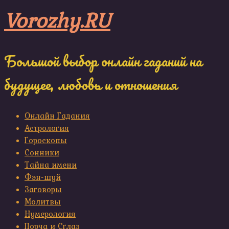
Skip
Vorozhy.RU
to
content
Большой выбор онлайн гаданий на
будущее, любовь и отношения
Онлайн Гадания
Астрология
Гороскопы
Сонники
Тайна имени
Фэн-шуй
Заговоры
Молитвы
Нумерология
Порча и Сглаз