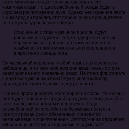
этого мужчины следует почаще одаривать его
комплиментами, тогда возлюбленный всегда будет в
хорошем расположении духа. Однако неискренняя лесть
с ним вряд ли пройдет, этот парень очень проницателен,
поэтому сразу распознает обман.
Отношения с этим мужчиной вряд ли будут
ровными и гладкими. Петух подвержен частым
переменам настроения, поэтому из милого и
улыбчивого парня моментально превращается
в яростного скандалиста.
Он чрезвычайно ревнив, любой намек на неверность
избранницы этот мужчина воспринимает очень остро и
реагирует на него предельно резко. Не стоит флиртовать
с другими мужчинами при Петухе, иначе кавалер
прилюдно устроит бурную сцену ревности.
Если не провоцировать этого парня на ссоры, то жизнь с
ним будет сплошной чередой праздников. Рожденный в
этот год легок на подъем и решителен. Ради
возлюбленной он способен на безумные поступки,
поэтому роман с ним обязательно становится
незабываемым приключением. Этот мужчина одаривает
избранницу цветами и подарками, выдумывает