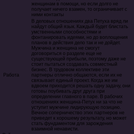
женщинам в помощи, но если долго не
получает ничего взамен, то ограничивает с
ними контакты
В деловых отношениях два Петуха вряд ли
найдут общий язык. Каждый будет блистать
умственными способностями и
фонтанировать идеями, но до воплощения
планов в действия дело так и не дойдет.
Мужчина и женщина не смогут
договориться о разделе еще не
существующей прибыли, поэтому даже не
стоит пытаться создавать совместный
бизнес. В трудовом коллективе эти
Работа
партнеры отлично общаются, если их не
связывает единый проект. Когда же им
вдвоем приходится решать одну задачу, они
готовы поубивать друг друга при
определении главного в паре. В рабочих
отношениях женщина-Петух ни за что не
уступит мужчине лидирующую позицию.
Вечное соперничество этих партнеров не
приведет к хорошему результату, но может
стать фундаментом для зарождения
взаимной ненависти.