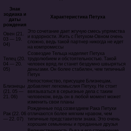
Знак
зодиака и
Характеристика Петуха
даты
рождения
Это сочетание дает жгучую смесь упрямства
Овен (21.
и вздорности. Жить с Петухом-Овном очень
03 — 19.
сложно, ведь такой партнер никогда не идет
04)
на компромиссы
Созвездие Тельца наделяет Петуха
Телец (20.
трудолюбием и обстоятельностью. Такой
04 — 20.
человек вряд ли станет бездумно швыряться
05)
деньгами. Он более стабилен, чем типичный
Петух
Непостоянство, присущее Близнецам,
Близнецы
добавляет легкомыслия Петуху. Не стоит
(21. 05 —
ввязываться в серьезные дела с таким
21. 06)
человеком, ведь он в любой момент может
изменить свои планы
Рожденные под созвездием Рака Петухи
Рак (22. 06
отличаются более мягким нравом, чем
— 22. 07)
типичные представители знака. Это очень
хорошие семьянины и преданные друзья
Величественность Льва и его стремление