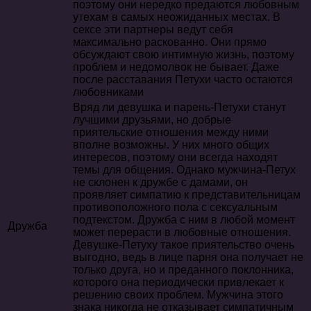
поэтому они нередко предаются любовным
утехам в самых неожиданных местах. В
сексе эти партнеры ведут себя
максимально раскованно. Они прямо
обсуждают свою интимную жизнь, поэтому
проблем и недомолвок не бывает. Даже
после расставания Петухи часто остаются
любовниками
Вряд ли девушка и парень-Петухи станут
лучшими друзьями, но добрые
приятельские отношения между ними
вполне возможны. У них много общих
интересов, поэтому они всегда находят
темы для общения. Однако мужчина-Петух
не склонен к дружбе с дамами, он
проявляет симпатию к представительницам
противоположного пола с сексуальным
подтекстом. Дружба с ним в любой момент
Дружба
может перерасти в любовные отношения.
Девушке-Петуху такое приятельство очень
выгодно, ведь в лице парня она получает не
только друга, но и преданного поклонника,
которого она периодически привлекает к
решению своих проблем. Мужчина этого
знака никогда не отказывает симпатичным