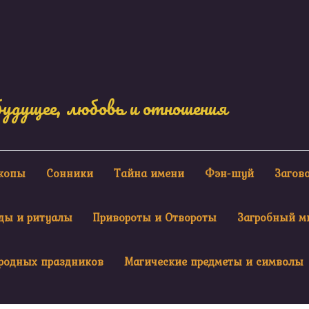
будущее, любовь и отношения
скопы
Сонники
Тайна имени
Фэн-шуй
Загов
ды и ритуалы
Привороты и Отвороты
Загробный м
родных праздников
Магические предметы и символы