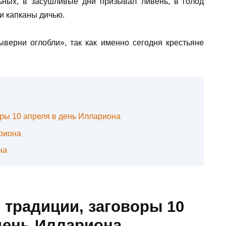
ных, в засушливые дни призывал ливень, в голод
и капканы дичью.
верни оглобли», так как именно сегодня крестьяне
оры 10 апреля в день Иллариона
ариона
на
 традиции, заговоры 10
день Иллариона