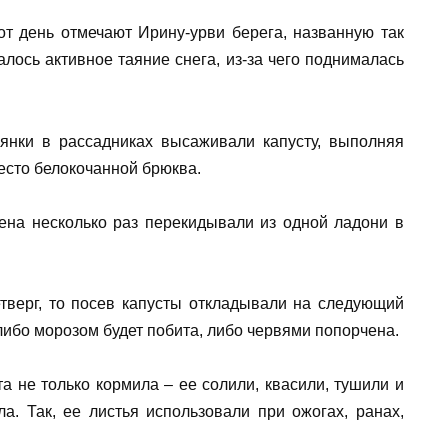
от день отмечают Ирину-урви берега, названную так
алось активное таяние снега, из-за чего поднималась
ьянки в рассадниках высаживали капусту, выполняя
есто белокочанной брюква.
ена несколько раз перекидывали из одной ладони в
тверг, то посев капусты откладывали на следующий
 либо морозом будет побита, либо червями попорчена.
та не только кормила – ее солили, квасили, тушили и
а. Так, ее листья использовали при ожогах, ранах,