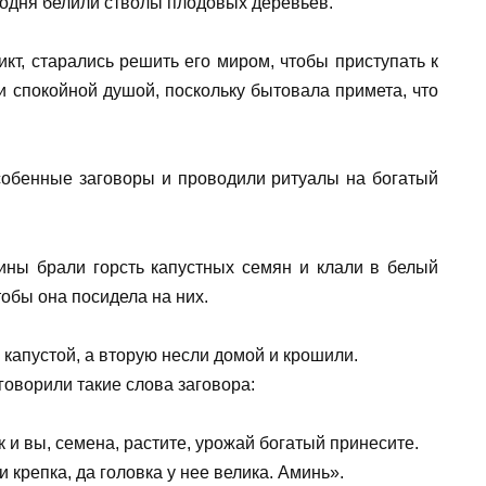
егодня белили стволы плодовых деревьев.
кт, старались решить его миром, чтобы приступать к
 спокойной душой, поскольку бытовала примета, что
собенные заговоры и проводили ритуалы на богатый
ины брали горсть капустных семян и клали в белый
тобы она посидела на них.
 капустой, а вторую несли домой и крошили.
оворили такие слова заговора:
 и вы, семена, растите, урожай богатый принесите.
 крепка, да головка у нее велика. Аминь».