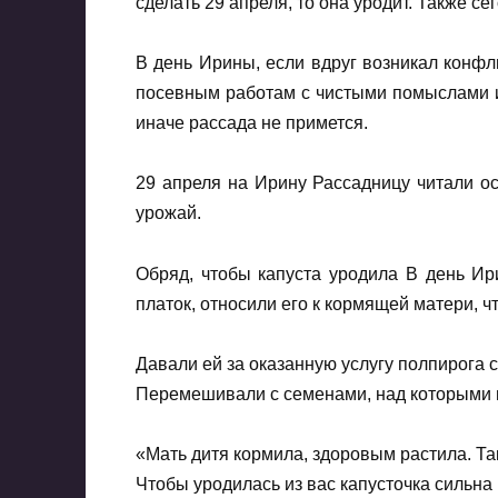
сделать 29 апреля, то она уродит. Также с
В день Ирины, если вдруг возникал конфли
посевным работам с чистыми помыслами и
иначе рассада не примется.
29 апреля на Ирину Рассадницу читали о
урожай.
Обряд, чтобы капуста уродила В день Ир
платок, относили его к кормящей матери, ч
Давали ей за оказанную услугу полпирога с
Перемешивали с семенами, над которыми г
«Мать дитя кормила, здоровым растила. Так
Чтобы уродилась из вас капусточка сильна и