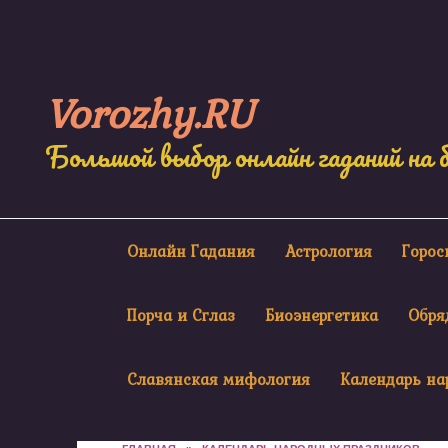
Skip
to
content
Vorozhy.RU
Большой выбор онлайн гаданий на 
Онлайн Гадания
Астрология
Горо
Порча и Сглаз
Биоэнергетика
Обря
Славянская мифология
Календарь на