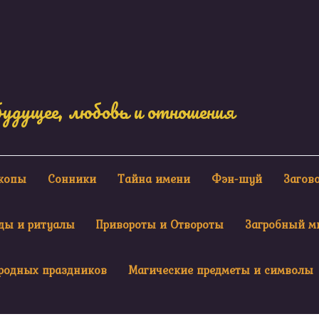
будущее, любовь и отношения
скопы
Сонники
Тайна имени
Фэн-шуй
Загов
ды и ритуалы
Привороты и Отвороты
Загробный м
родных праздников
Магические предметы и символы