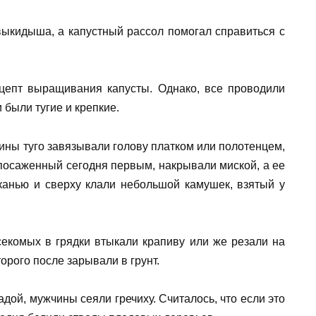
выкидыша, а капустный рассол помогал справиться с
ецепт выращивания капусты. Однако, все проводили
 были тугие и крепкие.
ны туго завязывали голову платком или полотенцем,
, посаженный сегодня первым, накрывали миской, а ее
канью и сверху клали небольшой камушек, взятый у
екомых в грядки втыкали крапиву или же резали на
торого после зарывали в грунт.
ой, мужчины сеяли гречиху. Считалось, что если это