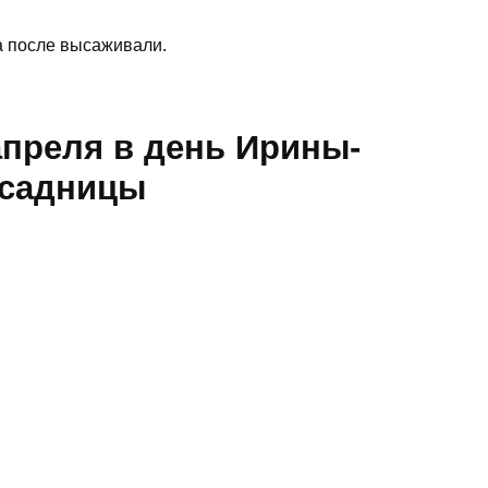
а после высаживали.
апреля в день Ирины-
ссадницы