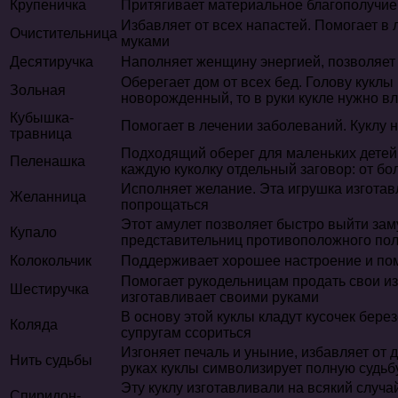
Крупеничка
Притягивает материальное благополучие.
Избавляет от всех напастей. Помогает в
Очистительница
муками
Десятиручка
Наполняет женщину энергией, позволяет
Оберегает дом от всех бед. Голову куклы 
Зольная
новорожденный, то в руки кукле нужно в
Кубышка-
Помогает в лечении заболеваний. Куклу
травница
Подходящий оберег для маленьких детей.
Пеленашка
каждую куколку отдельный заговор: от бол
Исполняет желание. Эта игрушка изготавл
Желанница
попрощаться
Этот амулет позволяет быстро выйти зам
Купало
представительниц противоположного по
Колокольчик
Поддерживает хорошее настроение и помо
Помогает рукодельницам продать свои из
Шестиручка
изготавливает своими руками
В основу этой куклы кладут кусочек бере
Коляда
супругам ссориться
Изгоняет печаль и уныние, избавляет от д
Нить судьбы
руках куклы символизирует полную судьбу,
Эту куклу изготавливали на всякий случай
Спиридон-