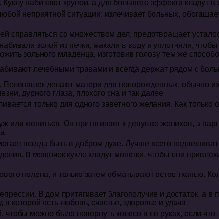
 Куклу набивают крупой, а для большего эффекта кладут в 
 любой неприятной ситуации: излечивает больных, обогащ
 ей справляться со множеством дел, предотвращает устало
набивали золой из печки, макали в воду и уплотняли, чтобы 
ложить зольного младенца, изготовив голову тем же способ
 набивают лечебными травами и всегда держат рядом с бол
 Пеленашек делают матери для новорожденных, обычно их 
езни, дурного глаза, плохого сна и так далее
ивается только для одного заветного желания. Как только 
уж или жениться. Он притягивает к девушке женихов, а па
ла
гает всегда быть в добром духе. Лучше всего подвешивать
делия. В мешочек кукле кладут монетки, чтобы они привле
зового полена, и только затем обматывают остов тканью. Ко
епрессии. В дом притягивает благополучие и достаток, а в п
 в которой есть любовь, счастье, здоровье и удача
, чтобы можно было повернуть колесо в ее руках, если что-