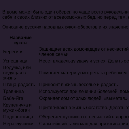
В доме может быть один оберег, но чаще всего рукодельн
себя и своих близких от всевозможных бед, но перед тем, 
Описание русских народных кукол-оберегов и их значение
Название
куклы
Защищает всех домочадцев от несчастий.
Берегиня
членов семьи
Успешница
Несет владельцу удачу и успех. Делать е
Ведучка, или
ведущая в
Помогает матери усмотреть за ребенком.
жизнь
Птица-радость
Приносит в жизнь веселье и радость
Травница
Используется при лечении болезней, пом
Баба-Яга
Охраняет дом от злых людей, «выметая» 
Крупеничка и
Притягивают в жизнь богатство. Делать 
мужик-богач
Подорожница
Оберегает путников от несчастий в дорог
Неразлучники
Сильнейший талисман для притягивания,