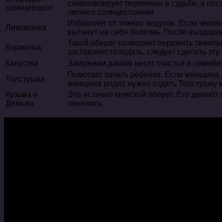
символизирует перемены в судьбе, а посл
солнцеворот
летнего солнцестояния
Избавляет от тяжких недугов. Если челов
Лихоманка
вытянут на себя болезнь. После выздоро
Такой оберег позволяет пережить тяжелы
Кормилка
заставляет голодать, следует сделать эту 
Капустка
Замужним дамам несет счастье в семейн
Помогает зачать ребенка. Если женщина д
Толстушка
женщина родит, нужно отдать Толстушку
Кузьма и
Это истинно мужской оберег. Его делают 
Демьян
ленились