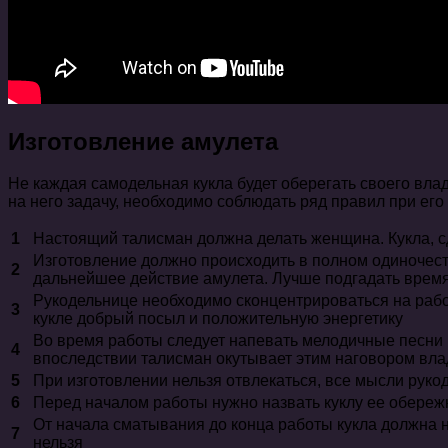
Изготовление амулета
Не каждая самодельная кукла будет оберегать своего вл
на него задачу, необходимо соблюдать ряд правил при его
1
Настоящий талисман должна делать женщина. Кукла, сд
Изготовление должно происходить в полном одиночеств
2
дальнейшее действие амулета. Лучше подгадать время 
Рукодельнице необходимо сконцентрироваться на работ
3
кукле добрый посыл и положительную энергетику
Во время работы следует напевать мелодичные песни и
4
впоследствии талисман окутывает этим наговором вл
5
При изготовлении нельзя отвлекаться, все мысли рук
6
Перед началом работы нужно назвать куклу ее обере
От начала сматывания до конца работы кукла должна н
7
нельзя