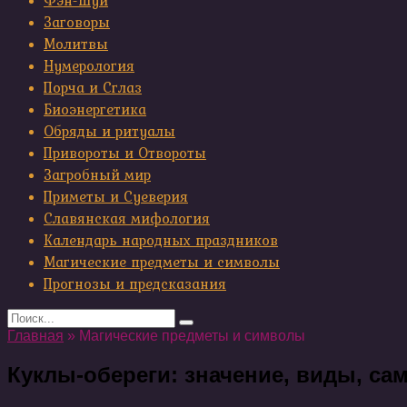
Фэн-шуй
Заговоры
Молитвы
Нумерология
Порча и Сглаз
Биоэнергетика
Обряды и ритуалы
Привороты и Отвороты
Загробный мир
Приметы и Суеверия
Славянская мифология
Календарь народных праздников
Магические предметы и символы
Прогнозы и предсказания
Search
for:
Главная
»
Магические предметы и символы
Куклы-обереги: значение, виды, са