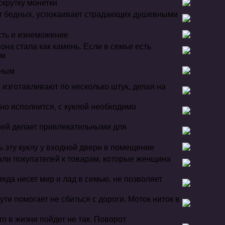
скрутку монетки
ает бедных, успокаивает страдающих душевными
сть и изнеможение
она стала как камень. Если в семье есть
ом
ьным
изготавливают по несколько штук, делая на
оно исполнится, с куклой необходимо
рней делает привлекательными для
 эту куклу у входной двери в помещение
кали покупателей к товарам, которые женщина
ляда несет мир и лад в семью, не позволяет
ути помогает не сбиться с дороги. Моток ниток в
то в жизни пойдет не так. Поворот