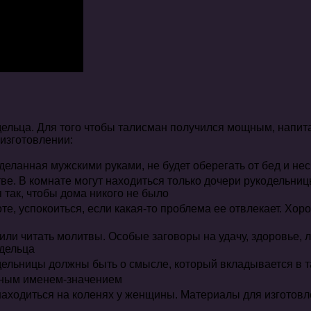
адельца. Для того чтобы талисман получился мощным, напи
 изготовлении:
еланная мужскими руками, не будет оберегать от бед и не
е. В комнате могут находиться только дочери рукодельниц
так, чтобы дома никого не было
е, успокоиться, если какая-то проблема ее отвлекает. Хор
ли читать молитвы. Особые заговоры на удачу, здоровье, лю
адельца
одельницы должны быть о смысле, который вкладывается в 
жным именем-значением
аходиться на коленях у женщины. Материалы для изготовлен