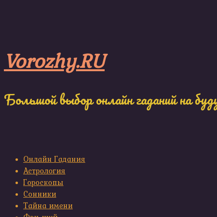
Skip
to
content
Vorozhy.RU
Большой выбор онлайн гаданий на буд
Онлайн Гадания
Астрология
Гороскопы
Сонники
Тайна имени