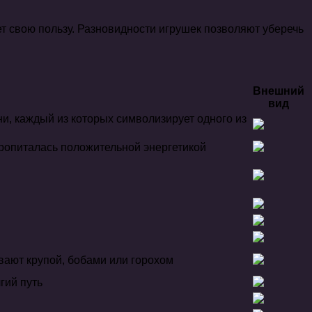
ет свою пользу. Разновидности игрушек позволяют уберечь
Внешний
вид
и, каждый из которых символизирует одного из
 пропиталась положительной энергетикой
вают крупой, бобами или горохом
гий путь