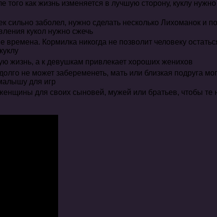
е того как жизнь изменяется в лучшую сторону, куклу нужн
ек сильно заболел, нужно сделать несколько Лихоманок и по
вления кукол нужно сжечь
е времена. Кормилка никогда не позволит человеку остать
куклу
ую жизнь, а к девушкам привлекает хороших женихов
олго не может забеременеть, мать или близкая подруга могу
 малышу для игр
женщины для своих сыновей, мужей или братьев, чтобы те н