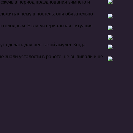
о сжечь в период празднования зимнего и
ложить к нему в постель: они обязательно
ся голодным. Если материальная ситуация
т сделать для нее такой амулет. Когда
е знали усталости в работе, не выпивали и не