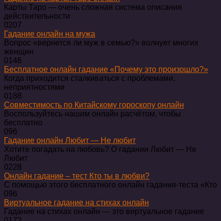
Карты Таро — очень сложная система описания
действительности
0
207
Гадание онлайн на мужа
Вопрос «вернется ли муж в семью?» волнует многих
женщин
0
146
Бесплатное онлайн гадание «Почему это произошло?»
Когда приходится сталкиваться с проблемами,
неприятностями
0
188
Совместимость по Китайскому гороскопу онлайн
Воспользуйтесь нашим онлайн расчётом, чтобы
бесплатно
0
96
Гадание онлайн Любит — Не любит
Хотите погадать на любовь? О гадании Любит — Не
Любит
0
228
Онлайн гадание – тест Кто ты в любви?
С помощью этого бесплатного онлайн гадания-теста «Кто
0
96
Виртуальное гадание на стихах онлайн
Гадание на стихах онлайн — это виртуальное гадание
0
172