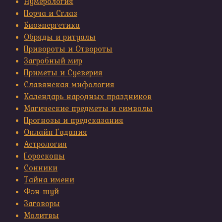
Нумерология
Порча и Сглаз
Биоэнергетика
Обряды и ритуалы
Привороты и Отвороты
Загробный мир
Приметы и Суеверия
Славянская мифология
Календарь народных праздников
Магические предметы и символы
Прогнозы и предсказания
Онлайн Гадания
Астрология
Гороскопы
Сонники
Тайна имени
Фэн-шуй
Заговоры
Молитвы