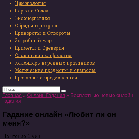
Нумерология
Порча и Сглаз
Биоэнергетика
Обряды и ритуалы
Привороты и Отвороты
Загробный мир
Приметы и Суеверия
Славянская мифология
Календарь народных праздников
Магические предметы и символы
Прогнозы и предсказания
Search
for:
Главная
»
Онлайн Гадания
»
Бесплатные новые онлайн
гадания
Гадание онлайн «Любит ли он
меня?»
На чтение
1 мин.