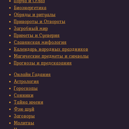
Порча и Сглаз
Биоэнергетика
Обряды и ритуалы
Привороты и Отвороты
Загробный мир
Приметы и Суеверия
Славянская мифология
Календарь народных праздников
Магические предметы и символы
Прогнозы и предсказания
Онлайн Гадания
Астрология
Гороскопы
Сонники
Тайна имени
Фэн-шуй
Заговоры
Молитвы