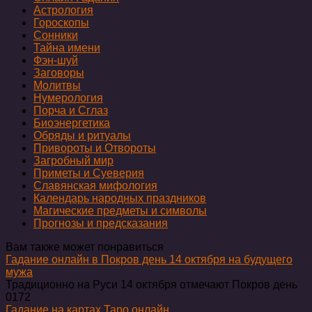
Астрология
Гороскопы
Сонники
Тайна имени
Фэн-шуй
Заговоры
Молитвы
Нумерология
Порча и Сглаз
Биоэнергетика
Обряды и ритуалы
Привороты и Отвороты
Загробный мир
Приметы и Суеверия
Славянская мифология
Календарь народных праздников
Магические предметы и символы
Прогнозы и предсказания
Вам также может понравиться
Гадание онлайн в Покров день 14 октября на будущего
мужа
Традиционно на Руси 14 октября отмечают Покров день
0
172
Гадание на картах Таро онлайн