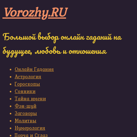
Skip
Vorozhy.RU
to
content
Большой выбор онлайн гаданий на
будущее, любовь и отношения
Онлайн Гадания
Астрология
Гороскопы
Сонники
Тайна имени
Фэн-шуй
Заговоры
Молитвы
Нумерология
Порча и Сглаз