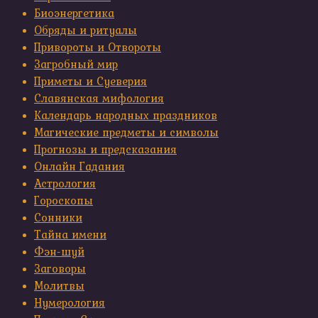
Биоэнергетика
Обряды и ритуалы
Привороты и Отвороты
Загробный мир
Приметы и Суеверия
Славянская мифология
Календарь народных праздников
Магические предметы и символы
Прогнозы и предсказания
Онлайн Гадания
Астрология
Гороскопы
Сонники
Тайна имени
Фэн-шуй
Заговоры
Молитвы
Нумерология