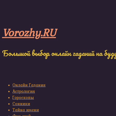
Skip
to
content
Vorozhy.RU
Большой выбор онлайн гаданий на буд
Онлайн Гадания
Астрология
Гороскопы
Сонники
Тайна имени