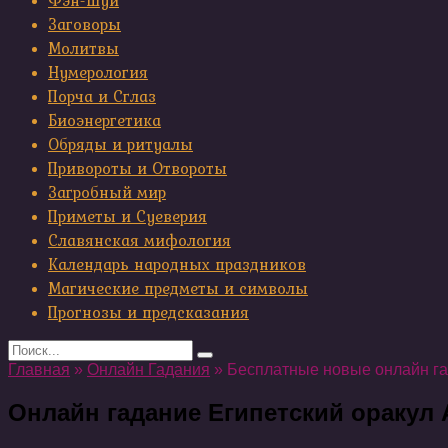
Фэн-шуй
Заговоры
Молитвы
Нумерология
Порча и Сглаз
Биоэнергетика
Обряды и ритуалы
Привороты и Отвороты
Загробный мир
Приметы и Суеверия
Славянская мифология
Календарь народных праздников
Магические предметы и символы
Прогнозы и предсказания
Search
for:
Главная
»
Онлайн Гадания
»
Бесплатные новые онлайн г
Онлайн гадание Египетский оракул