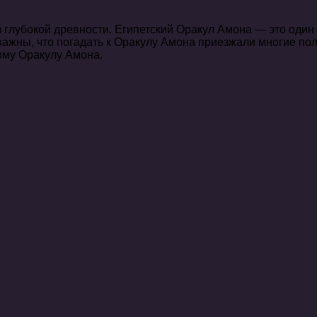
 глубокой древности. Египетский Оракул Амона — это один
важны, что погадать к Оракулу Амона приезжали многие по
ому Оракулу Амона.