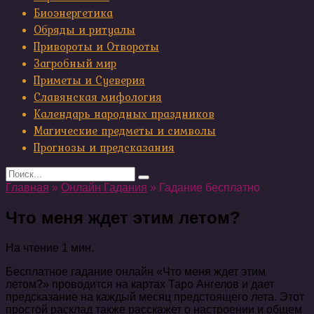
Биоэнергетика
Обряды и ритуалы
Привороты и Отвороты
Загробный мир
Приметы и Суеверия
Славянская мифология
Календарь народных праздников
Магические предметы и символы
Прогнозы и предсказания
Search
for:
Главная
»
Онлайн Гадания
»
Гадание бесплатно
Что меня ждет этим летом?
На чтение
1 мин.
Бесплатное гадание онлайн «Что меня ждет этим
летом?» проводится на картах Таро Ангелов и дает
предсказание на каждый месяц предстоящего лета. Этот
простой расклад также расскажет о настроении и общем