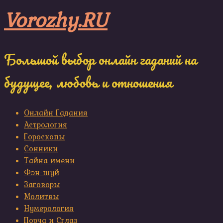
Skip
Vorozhy.RU
to
content
Большой выбор онлайн гаданий на
будущее, любовь и отношения
Онлайн Гадания
Астрология
Гороскопы
Сонники
Тайна имени
Фэн-шуй
Заговоры
Молитвы
Нумерология
Порча и Сглаз