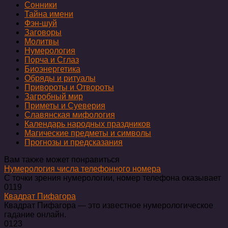
Сонники
Тайна имени
Фэн-шуй
Заговоры
Молитвы
Нумерология
Порча и Сглаз
Биоэнергетика
Обряды и ритуалы
Привороты и Отвороты
Загробный мир
Приметы и Суеверия
Славянская мифология
Календарь народных праздников
Магические предметы и символы
Прогнозы и предсказания
Вам также может понравиться
Нумерология числа телефонного номера
С точки зрения нумерологии, номер телефона оказывает
0
119
Квадрат Пифагора
Квадрат Пифагора — это известное нумерологическое
гадание онлайн.
0
123