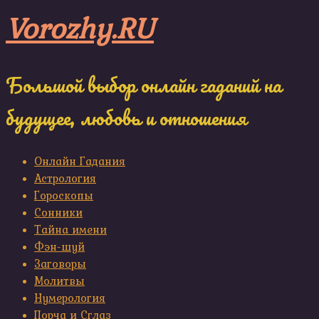
Skip
Vorozhy.RU
to
content
Большой выбор онлайн гаданий на
будущее, любовь и отношения
Онлайн Гадания
Астрология
Гороскопы
Сонники
Тайна имени
Фэн-шуй
Заговоры
Молитвы
Нумерология
Порча и Сглаз