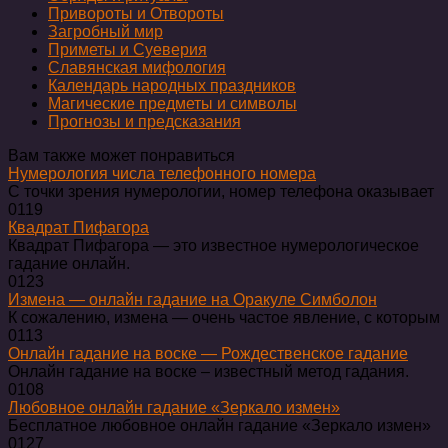
Привороты и Отвороты
Загробный мир
Приметы и Суеверия
Славянская мифология
Календарь народных праздников
Магические предметы и символы
Прогнозы и предсказания
Вам также может понравиться
Нумерология числа телефонного номера
С точки зрения нумерологии, номер телефона оказывает
0
119
Квадрат Пифагора
Квадрат Пифагора — это известное нумерологическое
гадание онлайн.
0
123
Измена — онлайн гадание на Оракуле Симболон
К сожалению, измена — очень частое явление, с которым
0
113
Онлайн гадание на воске — Рождественское гадание
Онлайн гадание на воске – известный метод гадания.
0
108
Любовное онлайн гадание «Зеркало измен»
Бесплатное любовное онлайн гадание «Зеркало измен»
0
127