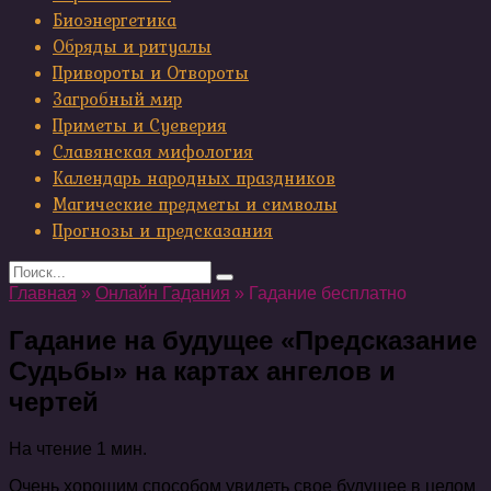
Биоэнергетика
Обряды и ритуалы
Привороты и Отвороты
Загробный мир
Приметы и Суеверия
Славянская мифология
Календарь народных праздников
Магические предметы и символы
Прогнозы и предсказания
Search
for:
Главная
»
Онлайн Гадания
»
Гадание бесплатно
Гадание на будущее «Предсказание
Судьбы» на картах ангелов и
чертей
На чтение
1 мин.
Очень хорошим способом увидеть свое будущее в целом