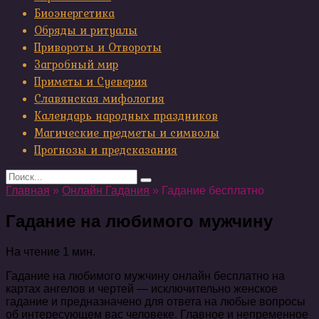
Биоэнергетика
Обряды и ритуалы
Привороты и Отвороты
Загробный мир
Приметы и Суеверия
Славянская мифология
Календарь народных праздников
Магические предметы и символы
Прогнозы и предсказания
Search
for:
Главная
»
Онлайн Гадания
»
Гадание бесплатно
Гадание на любимого мужчину
На чтение
1 мин.
Гадание на любимого мужчину онлайн бесплатно на
картах ангелов и чертей — исключительно женское
гадание и предназначено для ответа на любые вопросы
об интересующем вас человеке. Главное и непременное