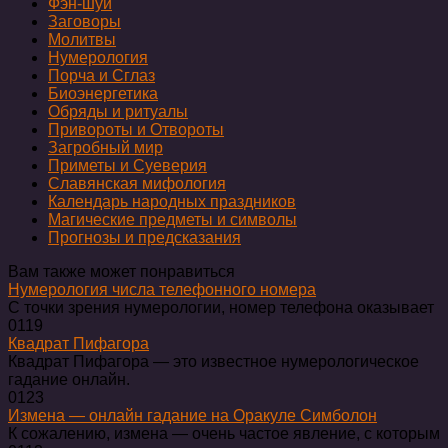
Фэн-шуй
Заговоры
Молитвы
Нумерология
Порча и Сглаз
Биоэнергетика
Обряды и ритуалы
Привороты и Отвороты
Загробный мир
Приметы и Суеверия
Славянская мифология
Календарь народных праздников
Магические предметы и символы
Прогнозы и предсказания
Вам также может понравиться
Нумерология числа телефонного номера
С точки зрения нумерологии, номер телефона оказывает
0
119
Квадрат Пифагора
Квадрат Пифагора — это известное нумерологическое
гадание онлайн.
0
123
Измена — онлайн гадание на Оракуле Симболон
К сожалению, измена — очень частое явление, с которым