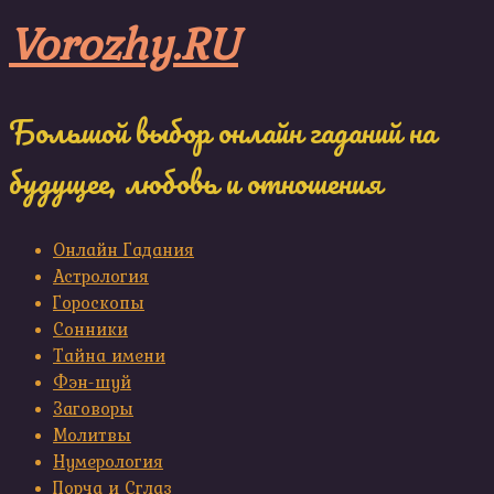
Skip
Vorozhy.RU
to
content
Большой выбор онлайн гаданий на
будущее, любовь и отношения
Онлайн Гадания
Астрология
Гороскопы
Сонники
Тайна имени
Фэн-шуй
Заговоры
Молитвы
Нумерология
Порча и Сглаз