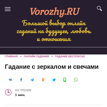
Skip
Vorozhy.RU
to
content
Большой выбор онлайн
гаданий на будущее, любовь
и отношения
ГЛАВНАЯ
»
ОНЛАЙН ГАДАНИЯ
»
ГАДАНИЕ БЕСПЛАТНО
Гадание с зеркалом и свечами
НА ЧТЕНИЕ
1 мин.