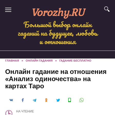
Skip
Vorozhy.RU
to
content
Большой выбор онлайн
гаданий на будущее, любовь
и отношения
ГЛАВНАЯ
»
ОНЛАЙН ГАДАНИЯ
»
ГАДАНИЕ БЕСПЛАТНО
Онлайн гадание на отношения
«Анализ одиночества» на
картах Таро
НА ЧТЕНИЕ