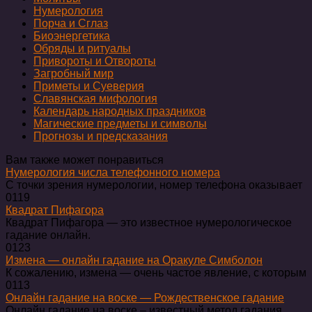
Нумерология
Порча и Сглаз
Биоэнергетика
Обряды и ритуалы
Привороты и Отвороты
Загробный мир
Приметы и Суеверия
Славянская мифология
Календарь народных праздников
Магические предметы и символы
Прогнозы и предсказания
Вам также может понравиться
Нумерология числа телефонного номера
С точки зрения нумерологии, номер телефона оказывает
0
119
Квадрат Пифагора
Квадрат Пифагора — это известное нумерологическое
гадание онлайн.
0
123
Измена — онлайн гадание на Оракуле Симболон
К сожалению, измена — очень частое явление, с которым
0
113
Онлайн гадание на воске — Рождественское гадание
Онлайн гадание на воске – известный метод гадания.