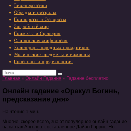
Биоэнергетика
Обряды и ритуалы
Привороты и Отвороты
Загробный мир
Приметы и Суеверия
Славянская мифология
Календарь народных праздников
Магические предметы и символы
Прогнозы и предсказания
Search
for:
Главная
»
Онлайн Гадания
»
Гадание бесплатно
Онлайн гадание «Оракул Богинь,
предсказание дня»
На чтение
1 мин.
Многие, скорее всего, знают популярное онлайн гадание
на картах Ангелов, составленное Дайан Гэррис. Но