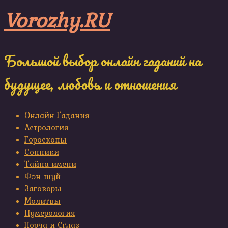
Skip
Vorozhy.RU
to
content
Большой выбор онлайн гаданий на
будущее, любовь и отношения
Онлайн Гадания
Астрология
Гороскопы
Сонники
Тайна имени
Фэн-шуй
Заговоры
Молитвы
Нумерология
Порча и Сглаз