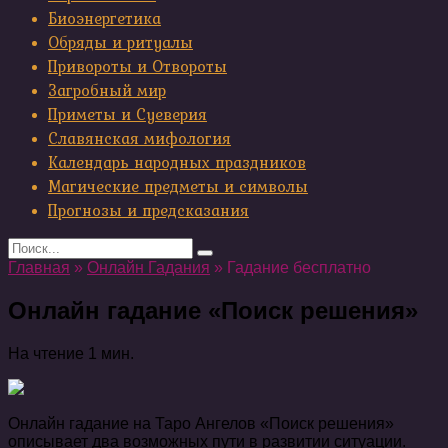
Биоэнергетика
Обряды и ритуалы
Привороты и Отвороты
Загробный мир
Приметы и Суеверия
Славянская мифология
Календарь народных праздников
Магические предметы и символы
Прогнозы и предсказания
Search
for:
Главная
»
Онлайн Гадания
»
Гадание бесплатно
Онлайн гадание «Поиск решения»
На чтение
1 мин.
Онлайн гадание на Таро Ангелов «Поиск решения»
описывает два возможных пути в развитии ситуации.