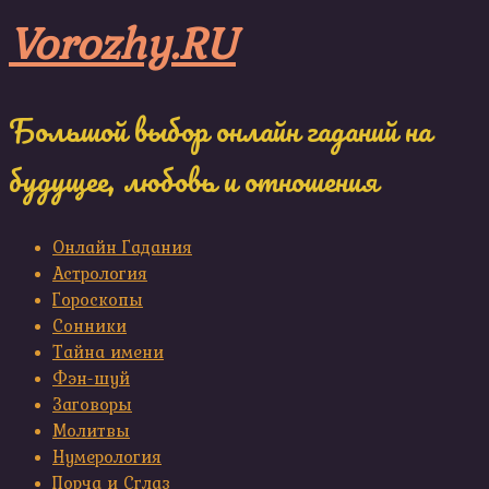
Skip
Vorozhy.RU
to
content
Большой выбор онлайн гаданий на
будущее, любовь и отношения
Онлайн Гадания
Астрология
Гороскопы
Сонники
Тайна имени
Фэн-шуй
Заговоры
Молитвы
Нумерология
Порча и Сглаз