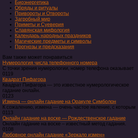
Биоэнергетика
Обряды и ритуалы
Привороты и Отвороты
Загробный мир
Приметы и Суеверия
Славянская мифология
Календарь народных праздников
Магические предметы и символы
Прогнозы и предсказания
Вам также может понравиться
Нумерология числа телефонного номера
С точки зрения нумерологии, номер телефона оказывает
0
119
Квадрат Пифагора
Квадрат Пифагора — это известное нумерологическое
гадание онлайн.
0
123
Измена — онлайн гадание на Оракуле Симболон
К сожалению, измена — очень частое явление, с которым
0
113
Онлайн гадание на воске — Рождественское гадание
Онлайн гадание на воске – известный метод гадания.
0
108
Любовное онлайн гадание «Зеркало измен»