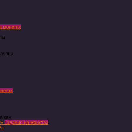
а монетах
дям
начено
онетах
етка»
Гадание на монетах
?»