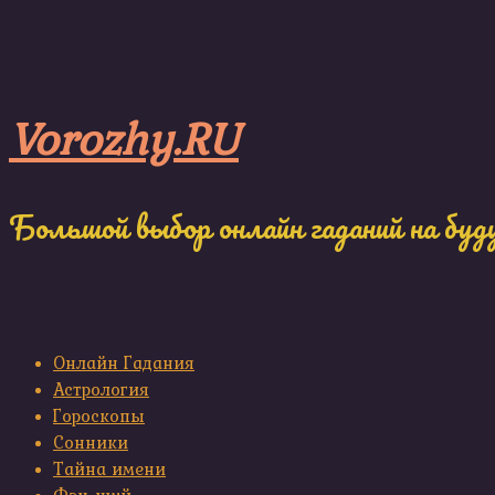
Skip
to
content
Vorozhy.RU
Большой выбор онлайн гаданий на буд
Онлайн Гадания
Астрология
Гороскопы
Сонники
Тайна имени