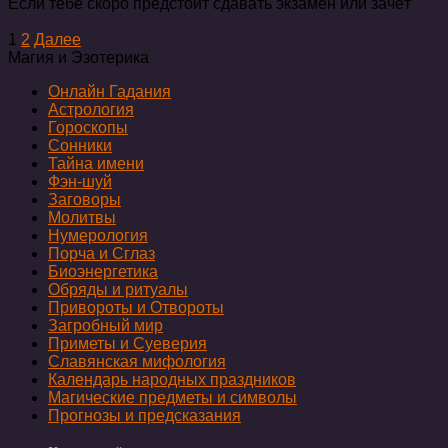
Если тебе скоро предстоит сдавать экзамен или зачёт
Пагинация
1
2
Далее
записей
Магия и Эзотерика
Онлайн Гадания
Астрология
Гороскопы
Сонники
Тайна имени
Фэн-шуй
Заговоры
Молитвы
Нумерология
Порча и Сглаз
Биоэнергетика
Обряды и ритуалы
Привороты и Отвороты
Загробный мир
Приметы и Суеверия
Славянская мифология
Календарь народных праздников
Магические предметы и символы
Прогнозы и предсказания