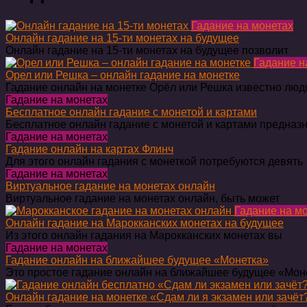
Гадание на монетах
Онлайн гадание на 15-ти монетах на будущее
Онлайн гадание на 15-ти монетах на будущее позволит
Гадание н
Орел или Решка – онлайн гадание на монетке
Гадание онлайн на монетке Орёл или Решка известно лю
Гадание на монетах
Бесплатное онлайн гадание с монетой и картами
Бесплатное онлайн гадание с монетой и картами предназ
Гадание на монетах
Гадание онлайн на картах Флинч
Для этого онлайн гадания с монеткой потребуются девять
Гадание на монетах
Виртуальное гадание на монетах онлайн
Виртуальное гадание на монетах онлайн, быть может
Гадание на м
Онлайн гадание на Марокканских монетах на будущее
Из этого онлайн гадания на Марокканских монетах вы
Гадание на монетах
Гадание онлайн на ближайшее будущее «Монетка»
Это простое гадание онлайн на ближайшее будущее «Мон
Онлайн гадание на монетке «Сдам ли я экзамен или зачёт