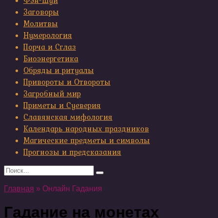
Фэн-шуй
Заговоры
Молитвы
Нумерология
Порча и Сглаз
Биоэнергетика
Обряды и ритуалы
Привороты и Отвороты
Загробный мир
Приметы и Суеверия
Славянская мифология
Календарь народных праздников
Магические предметы и символы
Прогнозы и предсказания
Search
for:
Главная
»
Онлайн Гадания
Гадание на монетах