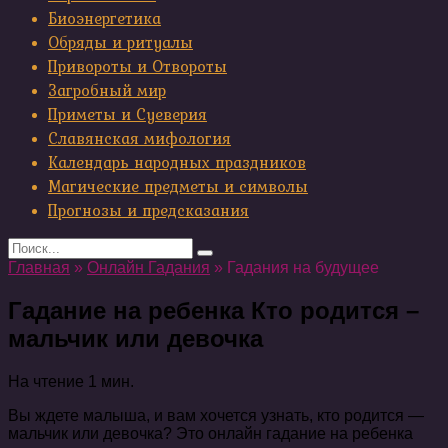
Биоэнергетика
Обряды и ритуалы
Привороты и Отвороты
Загробный мир
Приметы и Суеверия
Славянская мифология
Календарь народных праздников
Магические предметы и символы
Прогнозы и предсказания
Search
for:
Главная
»
Онлайн Гадания
»
Гадания на будущее
Гадание на ребенка Кто родится –
мальчик или девочка
На чтение
1 мин.
Вы ждете малыша, и вам хочется узнать, кто родится —
мальчик или девочка? Это онлайн гадание на ребенка