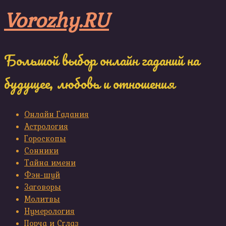
Skip
Vorozhy.RU
to
content
Большой выбор онлайн гаданий на
будущее, любовь и отношения
Онлайн Гадания
Астрология
Гороскопы
Сонники
Тайна имени
Фэн-шуй
Заговоры
Молитвы
Нумерология
Порча и Сглаз