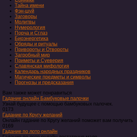
Тайна имени
Фэн-шуй
Заговоры
Молитвы
Нумерология
Порча и Сглаз
Биоэнергетика
Обряды и ритуалы
Привороты и Отвороты
Загробный мир
Приметы и Суеверия
Славянская мифология
Календарь народных праздников
Магические предметы и символы
Прогнозы и предсказания
Вам также может понравиться
Гадание онлайн Бамбуковые палочки
Узнай будущее с помощью бамбуковых палочек.
0
173
Гадание по Кругу желаний
Онлайн гадание по Кругу желаний поможет вам получить
0
169
Гадание по лото онлайн
Гадание по лото онлайн достаточно мало