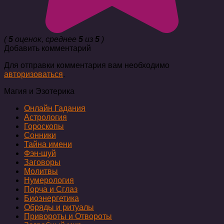
(
5
оценок, среднее
5
из
5
)
Добавить комментарий
Для отправки комментария вам необходимо
авторизоваться
.
Магия и Эзотерика
Онлайн Гадания
Астрология
Гороскопы
Сонники
Тайна имени
Фэн-шуй
Заговоры
Молитвы
Нумерология
Порча и Сглаз
Биоэнергетика
Обряды и ритуалы
Привороты и Отвороты