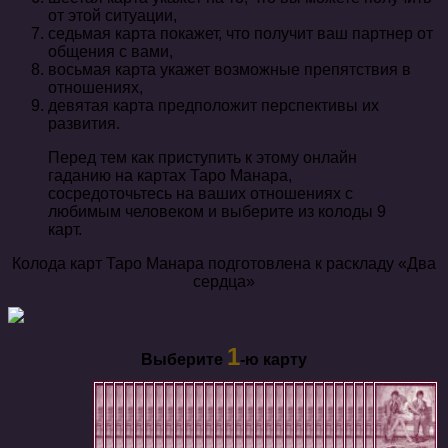
от этой ситуации,
седьмая карта покажет, что получит ваш партнер от
общения с вами,
восьмая карта укажет возможные препятствия в
отношениях,
девятая карта предположит перспективы их
развития.
Перед тем как приступить к этому онлайн
гаданию на картах Таро Манара,
сосредоточьтесь на ваших отношениях с
любимым человеком и выберите из колоды 9
карт.
Колода карт Таро Манара подготовлена к раскладу «Два
сердца»
1
Выберите
-ю карту