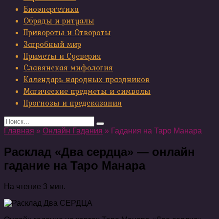
Биоэнергетика
Обряды и ритуалы
Привороты и Отвороты
Загробный мир
Приметы и Суеверия
Славянская мифология
Календарь народных праздников
Магические предметы и символы
Прогнозы и предсказания
Search
for:
Главная
»
Онлайн Гадания
»
Гадания на Таро Манара
Расклад «Два сердца» — онлайн
гадание на Таро Манара
На чтение
3 мин.