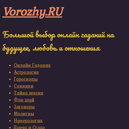
Skip
Vorozhy.RU
to
content
Большой выбор онлайн гаданий на
будущее, любовь и отношения
Онлайн Гадания
Астрология
Гороскопы
Сонники
Тайна имени
Фэн-шуй
Заговоры
Молитвы
Нумерология
Порча и Сглаз