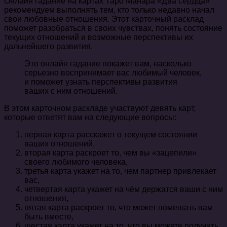
Онлайн гадание на картах Таро Манара «Два сердца»
рекомендуем выполнять тем, кто только недавно начал
свои любовные отношения. Этот карточный расклад
поможет разобраться в своих чувствах, понять состояние
текущих отношений и возможные перспективы их
дальнейшего развития.
Это онлайн гадание покажет вам, насколько
серьезно воспринимает вас любимый человек,
и поможет узнать перспективы развития
ваших с ним отношений.
В этом карточном раскладе участвуют девять карт,
которые ответят вам на следующие вопросы:
первая карта расскажет о текущем состоянии
ваших отношений,
вторая карта раскроет то, чем вы «зацепили»
своего любимого человека,
третья карта укажет на то, чем партнер привлекает
вас,
четвертая карта укажет на чём держатся ваши с ним
отношения,
пятая карта раскроет то, что может помешать вам
быть вместе,
шестая карта укажет на то, что вы можете получить