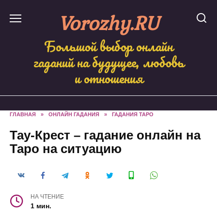
Skip
Vorozhy.RU
to
content
Большой выбор онлайн
гаданий на будущее, любовь
и отношения
ГЛАВНАЯ
»
ОНЛАЙН ГАДАНИЯ
»
ГАДАНИЯ ТАРО
Тау-Крест – гадание онлайн на
Таро на ситуацию
НА ЧТЕНИЕ
1 мин.