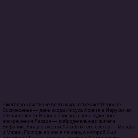
Ежегодно христиане всего мира отмечают Вербное
Воскресенье — день входа Иисуса Христа в Иерусалим.
В Евангелии от Иоанна описана сцена чудесного
воскрешения Лазаря — добродетельного жителя
Вифании. Узнав о смерти Лазаря от его сестер — Марфы
и Марии, Господь вошел в пещеру, в которой был
похоронен Лазарь, и вознес молитву. Помолившись,