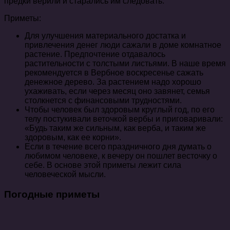
предки верили и старались им следовать.
Приметы:
Для улучшения материального достатка и
привлечения денег люди сажали в доме комнатное
растение. Предпочтение отдавалось
растительности с толстыми листьями. В наше время
рекомендуется в Вербное воскресенье сажать
денежное дерево. За растением надо хорошо
ухаживать, если через месяц оно завянет, семья
столкнется с финансовыми трудностями.
Чтобы человек был здоровым круглый год, по его
телу постукивали веточкой вербы и приговаривали:
«Будь таким же сильным, как верба, и таким же
здоровым, как ее корни».
Если в течение всего праздничного дня думать о
любимом человеке, к вечеру он пошлет весточку о
себе. В основе этой приметы лежит сила
человеческой мысли.
Погодные приметы