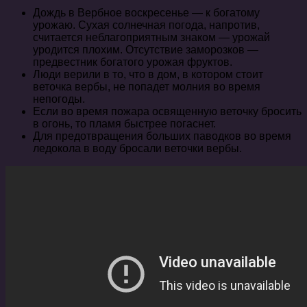
Дождь в Вербное воскресенье — к богатому
урожаю. Сухая солнечная погода, напротив,
считается неблагоприятным знаком — урожай
уродится плохим. Отсутствие заморозков —
предвестник богатого урожая фруктов.
Люди верили в то, что в дом, в котором стоит
веточка вербы, не попадет молния во время
непогоды.
Если во время пожара освященную веточку бросить
в огонь, то пламя быстрее погаснет.
Для предотвращения больших паводков во время
ледокола в воду бросали веточки вербы.