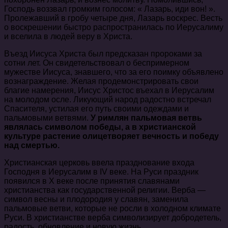
Господь воззвал громким голосом: « Лазарь, иди вон! ».
Пролежавший в гробу четыре дня, Лазарь воскрес. Весть
о воскрешении быстро распространилась по Иерусалиму
и вселила в людей веру в Христа.
Въезд Иисуса Христа был предсказан пророками за
сотни лет. Он свидетельствовал о беспримерном
мужестве Иисуса, знавшего, что за его поимку объявлено
вознаграждение. Желая продемонстрировать свои
благие намерения, Иисус Христос въехал в Иерусалим
на молодом осле. Ликующий народ радостно встречал
Спасителя, устилая его путь своими одеждами и
пальмовыми ветвями.
У римлян пальмовая ветвь
являлась символом победы, а в христианской
культуре растение олицетворяет вечность и победу
над смертью.
Христианская церковь ввела празднование входа
Господня в Иерусалим в IV веке. На Руси праздник
появился в X веке после принятия славянами
христианства как государственной религии. Верба —
символ весны и плодородия у славян, заменила
пальмовые ветви, которые не росли в холодном климате
Руси. В христианстве верба символизирует добродетель,
радость, обновление и новую жизнь.