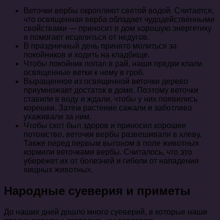
Веточки вербы окропляют святой водой. Считается,
что освященная верба обладает чудодейственными
свойствами — приносит в дом хорошую энергетику
и помогает исцелиться от недугов.
В праздничный день принято молиться за
покойников и ходить на кладбище.
Чтобы покойник попал в рай, наши предки клали
освященные ветки к нему в гроб.
Выращенное из освященной веточки дерево
приумножает достаток в доме. Поэтому веточки
ставили в воду и ждали, чтобы у них появились
корешки. Затем растение сажали и заботливо
ухаживали за ним.
Чтобы скот был здоров и приносил хорошее
потомство, веточки вербы развешивали в хлеву.
Также перед первым выгоном в поле животных
кормили веточками вербы. Считалось, что это
убережет их от болезней и гибели от нападения
хищных животных.
Народные суеверия и приметы
До наших дней дошло много суеверий, в которые наши