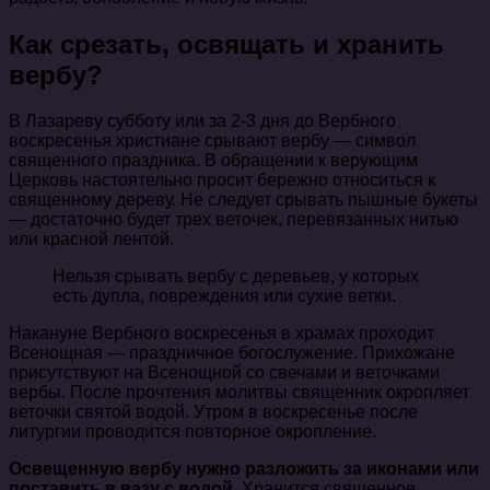
Как срезать, освящать и хранить
вербу?
В Лазареву субботу или за 2-3 дня до Вербного
воскресенья христиане срывают вербу — символ
священного праздника. В обращении к верующим
Церковь настоятельно просит бережно относиться к
священному дереву. Не следует срывать пышные букеты
— достаточно будет трех веточек, перевязанных нитью
или красной лентой.
Нельзя срывать вербу с деревьев, у которых
есть дупла, повреждения или сухие ветки.
Накануне Вербного воскресенья в храмах проходит
Всенощная — праздничное богослужение. Прихожане
присутствуют на Всенощной со свечами и веточками
вербы. После прочтения молитвы священник окропляет
веточки святой водой. Утром в воскресенье после
литургии проводится повторное окропление.
Освещенную вербу нужно разложить за иконами или
поставить в вазу с водой.
Хранится священное