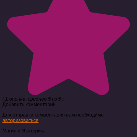
(
1
оценка, среднее
5
из
5
)
Добавить комментарий
Для отправки комментария вам необходимо
авторизоваться
.
Магия и Эзотерика