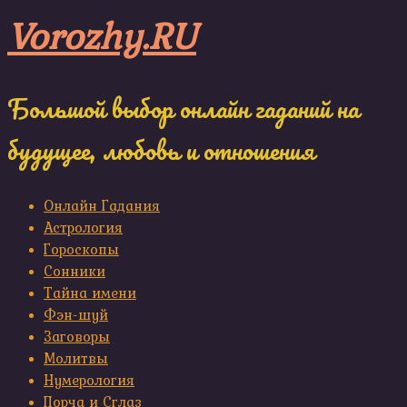
Skip
Vorozhy.RU
to
content
Большой выбор онлайн гаданий на
будущее, любовь и отношения
Онлайн Гадания
Астрология
Гороскопы
Сонники
Тайна имени
Фэн-шуй
Заговоры
Молитвы
Нумерология
Порча и Сглаз