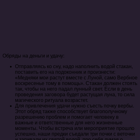
Обряды на деньги и удачу:
Отправляясь ко сну, надо наполнить водой стакан,
поставить его на подоконник и произнести:
«Медняки мои растут вместе с Луной, само Вербное
воскресенье тому в помощь». Стакан должен стоять
так, чтобы на него падал лунный свет. Если в день
проведения заговора будет растущая луна, то сила
магического ритуала возрастет.
Для привлечения удачи нужно съесть почку вербы.
Этот обряд также способствует благополучному
разрешению проблем и помогает человеку в
важные и ответственные для него жизненные
моменты. Чтобы встреча или мероприятие прошло
успешно, наши предки съедали три почки с веточки
и запивали их святой водой, про себя думая о