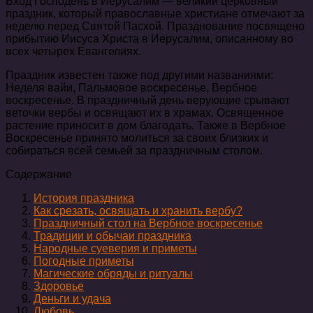
Вход Господень в Иерусалим — великий церковный
праздник, который православные христиане отмечают за
неделю перед Святой Пасхой. Празднование посвящено
прибытию Иисуса Христа в Иерусалим, описанному во
всех четырех Евангелиях.
Праздник известен также под другими названиями:
Неделя вайи, Пальмовое воскресенье, Вербное
воскресенье. В праздничный день верующие срывают
веточки вербы и освящают их в храмах. Освященное
растение приносит в дом благодать. Также в Вербное
Воскресенье принято молиться за своих близких и
собираться всей семьей за праздничным столом.
Содержание
История праздника
Как срезать, освящать и хранить вербу?
Праздничный стол на Вербное воскресенье
Традиции и обычаи праздника
Народные суеверия и приметы
Погодные приметы
Магические обряды и ритуалы
Здоровье
Деньги и удача
Любовь