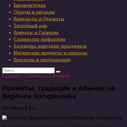
Биоэнергетика
Обряды и ритуалы
Привороты и Отвороты
Загробный мир
Приметы и Суеверия
Славянская мифология
Календарь народных праздников
Магические предметы и символы
Прогнозы и предсказания
Search
for:
Главная
»
Приметы и Суеверия
Приметы, традиции и обычаи на
Вербное воскресенье
На чтение
8 мин.