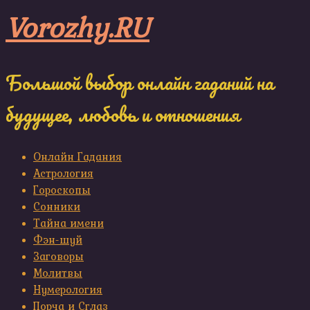
Skip
Vorozhy.RU
to
content
Большой выбор онлайн гаданий на
будущее, любовь и отношения
Онлайн Гадания
Астрология
Гороскопы
Сонники
Тайна имени
Фэн-шуй
Заговоры
Молитвы
Нумерология
Порча и Сглаз