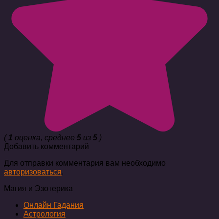
(
1
оценка, среднее
5
из
5
)
Добавить комментарий
Для отправки комментария вам необходимо
авторизоваться
.
Магия и Эзотерика
Онлайн Гадания
Астрология