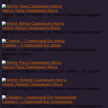
0
1.3k.
Чертог Орла Сварожьего Круга
Чертог Орла 13 Хейлет ‒ 35 Хейлет, священное дерево
0
35
Чертог Вепря Сварожьего Круга
Чертог Вепря 1 Рамхат ‒ 22 Рамхат, священное дерево
0
11
Стрибог – Славянский Бог ветра
Стрибог – один из самых значимых Богов в культуре
древних славян.
0
10
Чертог Раса Сварожьего Круга
Чертог Раса (Белого Леопарда) 35 Хейлет ‒ 18 Тайлет
0
25
Чертог Лебедя Сварожьего Круга
Чертог Лебедя 4 Айлет ‒ 25 Айлет, священное дерево
0
9
Семаргл – славянский Бог плодородия
Семаргл – славянский Бог плодородия и первородного