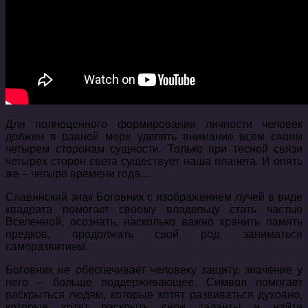
Для полноценного формировании личности человек
должен в равной мере уделять внимание всем своим
четырем сторонам сущности. Только при тесной связи
четырех сторон света существует наша планета. И опять
же – четыре времени года…
Славянский знак Боговник с изображением лучей в виде
квадрата помогает своему владельцу стать частью
Вселенной, осознать, насколько важно хранить память
предков, продолжать свой род, заниматься
саморазвитием.
Боговник не обеспечивает человеку защиту, значение у
него – больше поддерживающее. Символ помогает
раскрыться людям, которые хотят развиваться духовно,
которые хотят раскрыть свои таланты и найти