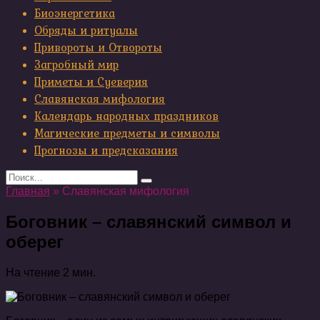
Биоэнергетика
Обряды и ритуалы
Привороты и Отвороты
Загробный мир
Приметы и Суеверия
Славянская мифология
Календарь народных праздников
Магические предметы и символы
Прогнозы и предсказания
Search
for:
Главная
»
Славянская мифология
Боговник – славянский символ и
оберег
На чтение
2 мин.