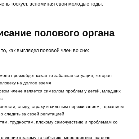
чень тоскует, вспоминая свои молодые годы.
исание полового органа
то, как выглядел половой член во сне:
мени произойдет какая-то забавная ситуация, которая
еловеку на долгое время
овом члене является символом проблем у детей, младших
ов
ловкости, стыду, страху и сильным переживаниям, терзаниям
 следить за своей репутацией
тям, трудностям, плохому самочувствию и проблемам со
товление к какому-то событию, мероприятию, встрече