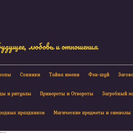
будущее, любовь и отношения
скопы
Сонники
Тайна имени
Фэн-шуй
Загов
ды и ритуалы
Привороты и Отвороты
Загробный м
родных праздников
Магические предметы и символы