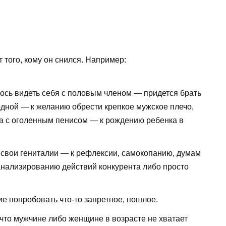
 того, кому он снился. Например:
сь видеть себя с половым членом — придется брать
бодной — к желанию обрести крепкое мужское плечо,
 с оголенным пенисом — к рождению ребенка в
 свои гениталии — к рефлексии, самокопанию, думам
анализированию действий конкурента либо просто
е попробовать что-то запретное, пошлое.
 что мужчине либо женщине в возрасте не хватает