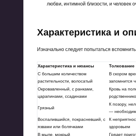
любви, интимной близости, и человек о
Характеристика и оп
Изначально следует попытаться вспомнить 
Характеристика и нюансы
Толкование
С большим количеством
В скором вре
растительности, волосатый
запомнится ч
Окровавленный, с ранками,
Кровь на пол
царапинами, ссадинами
родственник
К позору, не
Грязный
— необходимо
Воспалившийся, покрасневший, с
К неприятнос
язвами или болячками
здоровьем
В мыле, мокрый
Грядет приго