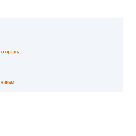
го органа
нникам