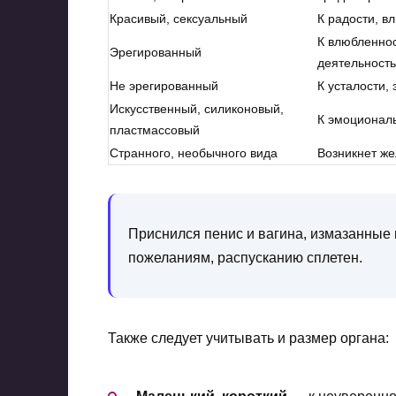
Красивый, сексуальный
К радости, в
К влюбленнос
Эрегированный
деятельност
Не эрегированный
К усталости,
Искусственный, силиконовый,
К эмоционал
пластмассовый
Странного, необычного вида
Возникнет же
Приснился пенис и вагина, измазанные 
пожеланиям, распусканию сплетен.
Также следует учитывать и размер органа: