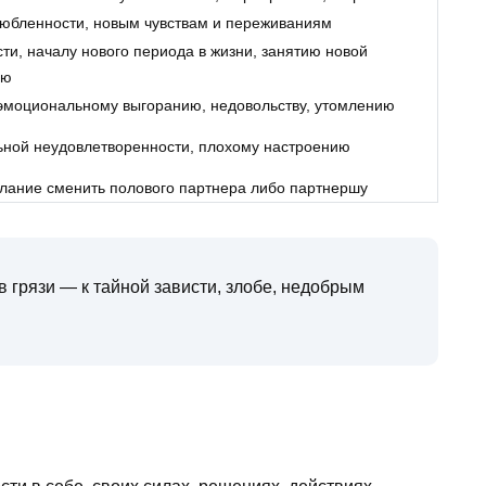
любленности, новым чувствам и переживаниям
ти, началу нового периода в жизни, занятию новой
ью
 эмоциональному выгоранию, недовольству, утомлению
ьной неудовлетворенности, плохому настроению
лание сменить полового партнера либо партнершу
в грязи — к тайной зависти, злобе, недобрым