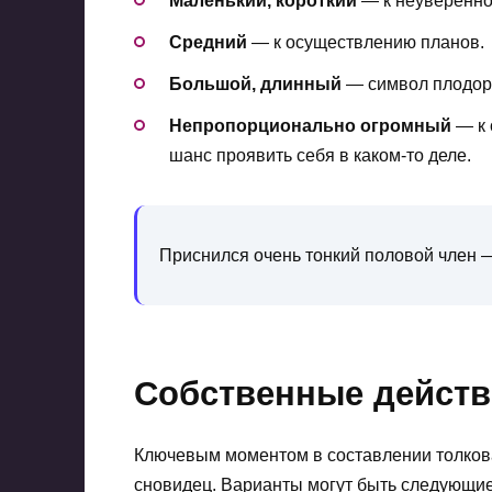
Маленький, короткий
— к неувереннос
Средний
— к осуществлению планов.
Большой, длинный
— символ плодоро
Непропорционально огромный
— к
шанс проявить себя в каком-то деле.
Приснился очень тонкий половой член —
Собственные действ
Ключевым моментом в составлении толкова
сновидец. Варианты могут быть следующие