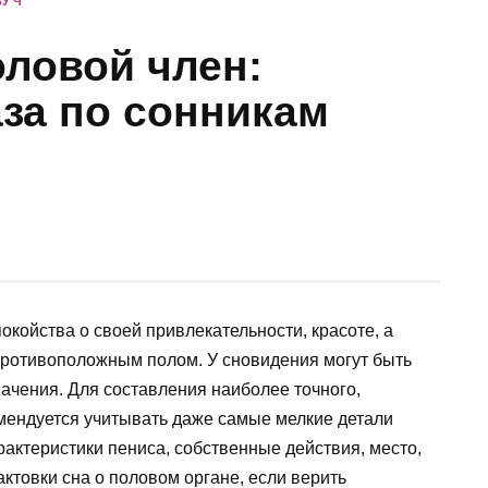
У Ч
оловой член:
за по сонникам
окойства о своей привлекательности, красоте, а
противоположным полом. У сновидения могут быть
начения. Для составления наиболее точного,
омендуется учитывать даже самые мелкие детали
рактеристики пениса, собственные действия, место,
актовки сна о половом органе, если верить