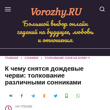
Skip
Vorozhy.RU
to
content
Большой выбор онлайн
гаданий на будущее, любовь
и отношения
ГЛАВНАЯ
»
СОННИКИ
»
ТОЛКОВАНИЕ СНОВ НА БУКВУ Ч
К чему снятся дождевые
черви: толкование
различными сонниками
НА ЧТЕНИЕ