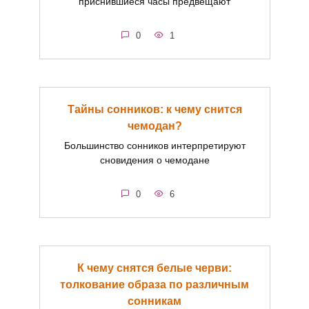
приснившиеся часы предвещают
0
1
Тайны сонников: к чему снится
чемодан?
Большинство сонников интерпретируют
сновидения о чемодане
0
6
К чему снятся белые черви:
толкование образа по различным
сонникам