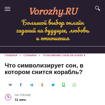
Skip
Vorozhy.RU
to
content
Большой выбор онлайн
гаданий на будущее, любовь
и отношения
ГЛАВНАЯ
»
СОННИКИ
»
ТОЛКОВАНИЕ СНОВ НА БУКВУ К
Что символизирует сон, в
котором снится корабль?
НА ЧТЕНИЕ
11 мин.