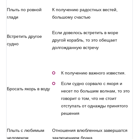
Плыть по ровной
К получению радостных вестей,
глади
большому счастью
Если довелось встретить в море
Встретить другое
другой корабль, то это обещает
судно
долгожданную встречу
К получению важного известия.
Если судно сорвало с якоря и
Бросать якорь в воду
несет по большим волнам, то это
говорит о том, что не стоит
отступать от однажды принятого
решения
Плыть с любимым
Отношения влюбленных завершатся
человеком
заключением брака