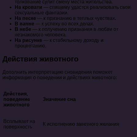
толкование сулит смену места жительства.
На кровати
— спящему удастся реализовать свои
сексуальные фантазии.
На песке
— к признанию в теплых чувствах.
В ванне
— к успеху во всех делах.
В небе
— к получению признания в любви от
незнакомого человека.
На рисунке
— к стабильному доходу и
процветанию.
Действия животного
Дополнить интерпретацию сновидения поможет
информация о поведении и действиях животного:
Действия,
поведение
Значение сна
животного
Всплывает на
К исполнению заветного желания
поверхность