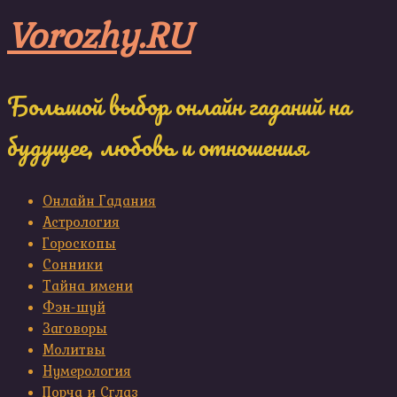
Skip
Vorozhy.RU
to
content
Большой выбор онлайн гаданий на
будущее, любовь и отношения
Онлайн Гадания
Астрология
Гороскопы
Сонники
Тайна имени
Фэн-шуй
Заговоры
Молитвы
Нумерология
Порча и Сглаз