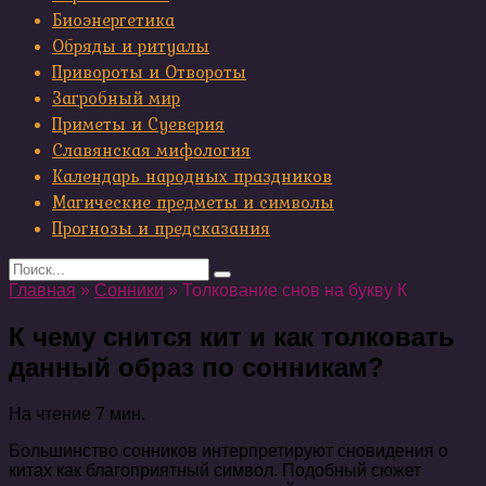
Биоэнергетика
Обряды и ритуалы
Привороты и Отвороты
Загробный мир
Приметы и Суеверия
Славянская мифология
Календарь народных праздников
Магические предметы и символы
Прогнозы и предсказания
Search
for:
Главная
»
Сонники
»
Толкование снов на букву К
К чему снится кит и как толковать
данный образ по сонникам?
На чтение
7 мин.
Большинство сонников интерпретируют сновидения о
китах как благоприятный символ. Подобный сюжет