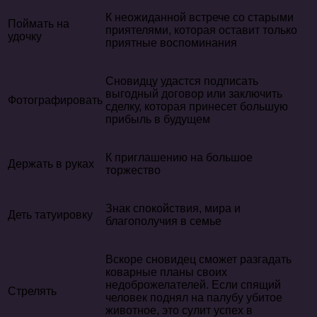
К неожиданной встрече со старыми
Поймать на
приятелями, которая оставит только
удочку
приятные воспоминания
Сновидцу удастся подписать
выгодный договор или заключить
Фотографировать
сделку, которая принесет большую
прибыль в будущем
К приглашению на большое
Держать в руках
торжество
Знак спокойствия, мира и
Деть татуировку
благополучия в семье
Вскоре сновидец сможет разгадать
коварные планы своих
недоброжелателей. Если спящий
Стрелять
человек поднял на палубу убитое
животное, это сулит успех в