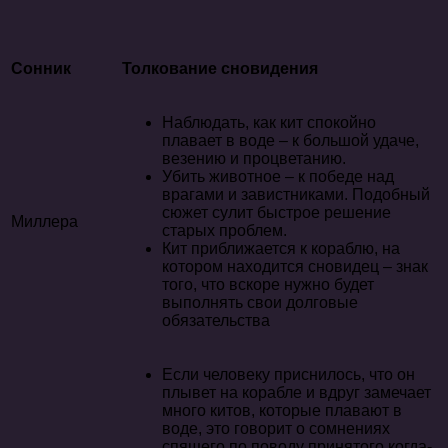
Сонник
Толкование сновидения
Наблюдать, как кит спокойно
плавает в воде – к большой удаче,
везению и процветанию.
Убить животное – к победе над
врагами и завистниками. Подобный
сюжет сулит быстрое решение
Миллера
старых проблем.
Кит приближается к кораблю, на
котором находится сновидец – знак
того, что вскоре нужно будет
выполнять свои долговые
обязательства
Если человеку приснилось, что он
плывет на корабле и вдруг замечает
много китов, которые плавают в
воде, это говорит о сомнениях
спящего по поводу принятого когда-