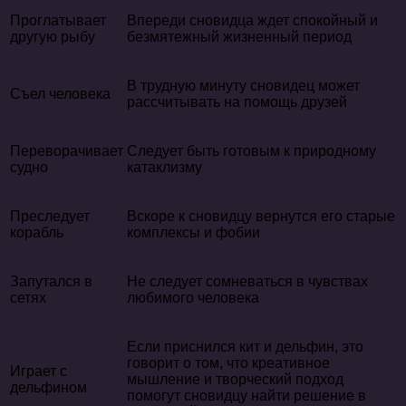
Проглатывает
Впереди сновидца ждет спокойный и
другую рыбу
безмятежный жизненный период
В трудную минуту сновидец может
Съел человека
рассчитывать на помощь друзей
Переворачивает
Следует быть готовым к природному
судно
катаклизму
Преследует
Вскоре к сновидцу вернутся его старые
корабль
комплексы и фобии
Запутался в
Не следует сомневаться в чувствах
сетях
любимого человека
Если приснился кит и дельфин, это
говорит о том, что креативное
Играет с
мышление и творческий подход
дельфином
помогут сновидцу найти решение в