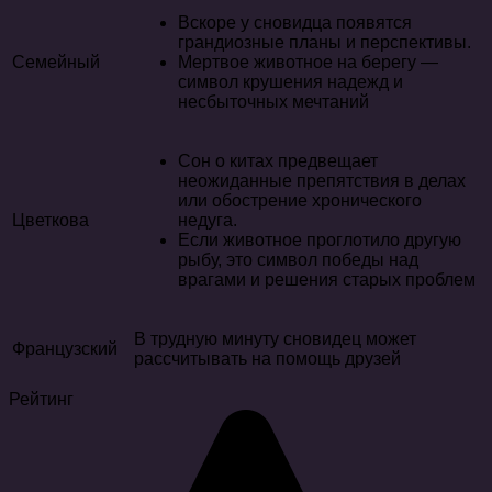
Вскоре у сновидца появятся
грандиозные планы и перспективы.
Семейный
Мертвое животное на берегу —
символ крушения надежд и
несбыточных мечтаний
Сон о китах предвещает
неожиданные препятствия в делах
или обострение хронического
Цветкова
недуга.
Если животное проглотило другую
рыбу, это символ победы над
врагами и решения старых проблем
В трудную минуту сновидец может
Французский
рассчитывать на помощь друзей
Рейтинг