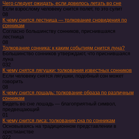
Чего следует ожидать, если довелось летать во сне
Если взрослому человеку снится полет, то это сулит
0
8
К чему снится лестница — толкование сновидения по
сонникам
Согласно большинству сонников, приснившаяся
лестница
0
8
Толкование сонника: к каким событиям снится луна?
Большинство сонников утверждают, что приснившаяся
луна
0
32
К чему снятся лягушки: толкования известных сонников
Если человеку снятся лягушки, подобный сон может
говорить
0
8
К чему снится лошадь: толкование образа по различным
сонникам
Видеть во сне лошадь — благоприятный символ,
предвещающий
0
1
К чему снится лиса: толкование сна по сонникам
Основываясь на традиционном представлении в
христианстве
0
22