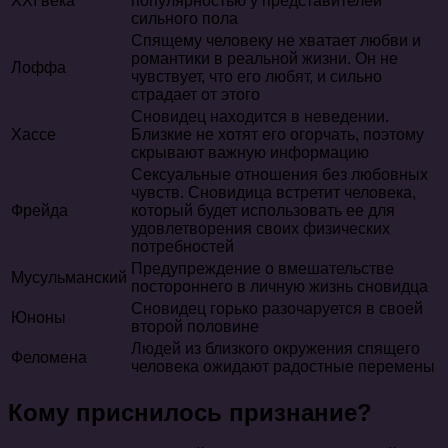
XXI века
популярностью у представителей
сильного пола
Спящему человеку не хватает любви и
романтики в реальной жизни. Он не
Лоффа
чувствует, что его любят, и сильно
страдает от этого
Сновидец находится в неведении.
Хассе
Близкие не хотят его огорчать, поэтому
скрывают важную информацию
Сексуальные отношения без любовных
чувств. Сновидица встретит человека,
Фрейда
который будет использовать ее для
удовлетворения своих физических
потребностей
Предупреждение о вмешательстве
Мусульманский
постороннего в личную жизнь сновидца
Сновидец горько разочаруется в своей
Юноны
второй половине
Людей из близкого окружения спящего
Феломена
человека ожидают радостные перемены
Кому приснилось признание?