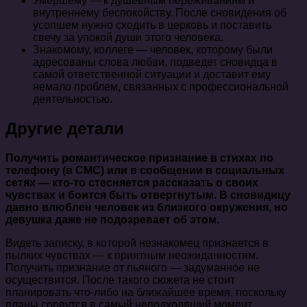
Умершему — к душевным переживаниям и
внутреннему беспокойству. После сновидения об
усопшем нужно сходить в церковь и поставить
свечу за упокой души этого человека.
Знакомому, коллеге — человек, которому были
адресованы слова любви, подведет сновидца в
самой ответственной ситуации и доставит ему
немало проблем, связанных с профессиональной
деятельностью.
Другие детали
Получить романтическое признание в стихах по
телефону (в СМС) или в сообщении в социальных
сетях — кто-то стесняется рассказать о своих
чувствах и боится быть отвергнутым. В сновидицу
давно влюблен человек из близкого окружения, но
девушка даже не подозревает об этом.
Видеть записку, в которой незнакомец признается в
пылких чувствах — к приятным неожиданностям.
Получить признание от пьяного — задуманное не
осуществится. После такого сюжета не стоит
планировать что-либо на ближайшее время, поскольку
планы сорвутся в самый неподходящий момент.