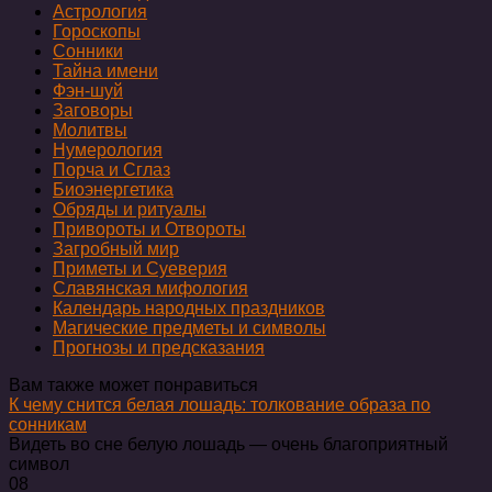
Астрология
Гороскопы
Сонники
Тайна имени
Фэн-шуй
Заговоры
Молитвы
Нумерология
Порча и Сглаз
Биоэнергетика
Обряды и ритуалы
Привороты и Отвороты
Загробный мир
Приметы и Суеверия
Славянская мифология
Календарь народных праздников
Магические предметы и символы
Прогнозы и предсказания
Вам также может понравиться
К чему снится белая лошадь: толкование образа по
сонникам
Видеть во сне белую лошадь — очень благоприятный
символ
0
8