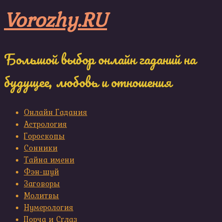
Skip
Vorozhy.RU
to
content
Большой выбор онлайн гаданий на
будущее, любовь и отношения
Онлайн Гадания
Астрология
Гороскопы
Сонники
Тайна имени
Фэн-шуй
Заговоры
Молитвы
Нумерология
Порча и Сглаз