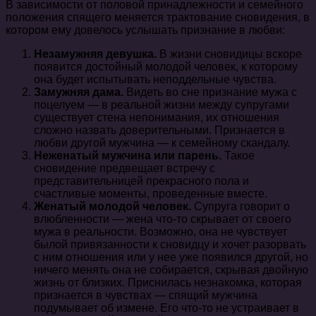
В зависимости от половой принадлежности и семейного
положения спящего меняется трактование сновидения, в
котором ему довелось услышать признание в любви:
Незамужняя девушка.
В жизни сновидицы вскоре
появится достойный молодой человек, к которому
она будет испытывать неподдельные чувства.
Замужняя дама.
Видеть во сне признание мужа с
поцелуем — в реальной жизни между супругами
существует стена непонимания, их отношения
сложно назвать доверительными. Признается в
любви другой мужчина — к семейному скандалу.
Неженатый мужчина или парень.
Такое
сновидение предвещает встречу с
представительницей прекрасного пола и
счастливые моменты, проведенные вместе.
Женатый молодой человек.
Супруга говорит о
влюбленности — жена что-то скрывает от своего
мужа в реальности. Возможно, она не чувствует
былой привязанности к сновидцу и хочет разорвать
с ним отношения или у нее уже появился другой, но
ничего менять она не собирается, скрывая двойную
жизнь от близких. Приснилась незнакомка, которая
признается в чувствах — спящий мужчина
подумывает об измене. Его что-то не устраивает в