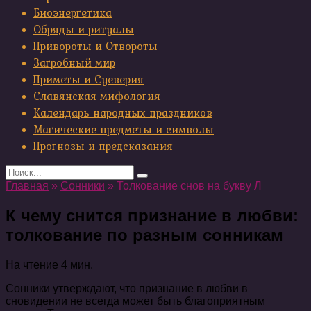
Биоэнергетика
Обряды и ритуалы
Привороты и Отвороты
Загробный мир
Приметы и Суеверия
Славянская мифология
Календарь народных праздников
Магические предметы и символы
Прогнозы и предсказания
Search
for:
Главная
»
Сонники
»
Толкование снов на букву Л
К чему снится признание в любви:
толкование по разным сонникам
На чтение
4 мин.
Сонники утверждают, что признание в любви в
сновидении не всегда может быть благоприятным