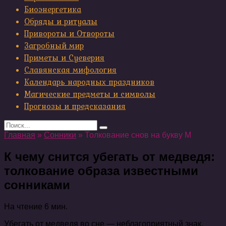
Биоэнергетика
Обряды и ритуалы
Привороты и Отвороты
Загробный мир
Приметы и Суеверия
Славянская мифология
Календарь народных праздников
Магические предметы и символы
Прогнозы и предсказания
Search
for:
Главная
»
Сонники
»
Толкование снов на букву М
К чему снится убегать от медведя:
толкование образа известными
сонниками
На чтение
6 мин.
Убегать от медведя во сне — неблагоприятный знак,