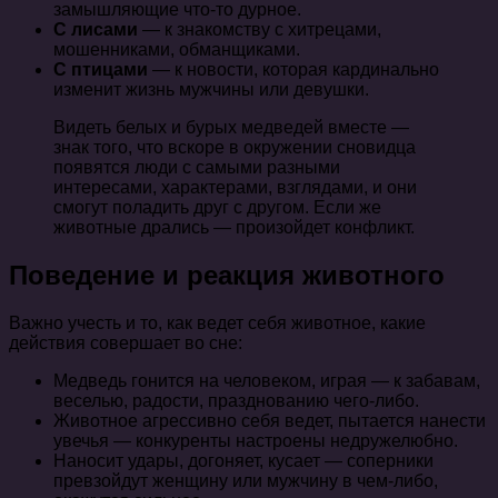
замышляющие что-то дурное.
С лисами
— к знакомству с хитрецами,
мошенниками, обманщиками.
С птицами
— к новости, которая кардинально
изменит жизнь мужчины или девушки.
Видеть белых и бурых медведей вместе —
знак того, что вскоре в окружении сновидца
появятся люди с самыми разными
интересами, характерами, взглядами, и они
смогут поладить друг с другом. Если же
животные дрались — произойдет конфликт.
Поведение и реакция животного
Важно учесть и то, как ведет себя животное, какие
действия совершает во сне:
Медведь гонится на человеком, играя — к забавам,
веселью, радости, празднованию чего-либо.
Животное агрессивно себя ведет, пытается нанести
увечья — конкуренты настроены недружелюбно.
Наносит удары, догоняет, кусает — соперники
превзойдут женщину или мужчину в чем-либо,