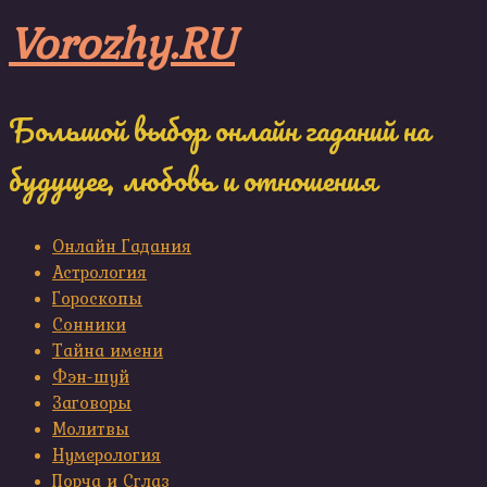
Skip
Vorozhy.RU
to
content
Большой выбор онлайн гаданий на
будущее, любовь и отношения
Онлайн Гадания
Астрология
Гороскопы
Сонники
Тайна имени
Фэн-шуй
Заговоры
Молитвы
Нумерология
Порча и Сглаз