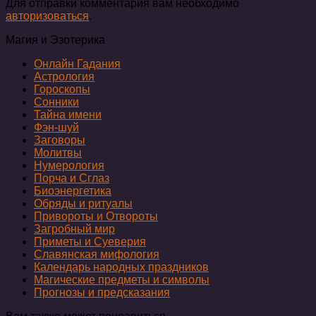
Для отправки комментария вам необходимо
авторизоваться
.
Магия и Эзотерика
Онлайн Гадания
Астрология
Гороскопы
Сонники
Тайна имени
Фэн-шуй
Заговоры
Молитвы
Нумерология
Порча и Сглаз
Биоэнергетика
Обряды и ритуалы
Привороты и Отвороты
Загробный мир
Приметы и Суеверия
Славянская мифология
Календарь народных праздников
Магические предметы и символы
Прогнозы и предсказания