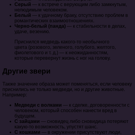
Серый
— к встрече с верующим либо замкнутым,
нелюдимым человеком.
Белый
— к удачному браку, отсутствию проблем в
романтических взаимоотношениях.
Черно-белый (панда)
— к стабильности в делах,
удаче, везению.
Приснился медведь какого-то необычного
цвета (розового, зеленого, голубого, желтого,
фиолетового и т. д.) — к неожиданностям,
которые перевернут жизнь с ног на голову.
Другие звери
Также значение образа может поменяться, если человеку
приснились не только медведи, но и другие животные.
Например:
Медведи с волками
— к сделке, договоренности с
человеком, который способен нанести вред в
будущем.
С зайцами
— сновидец либо сновидица потеряют
какую-то возможность, упустят шанс.
С кошками
— в окружении присутствуют люди,