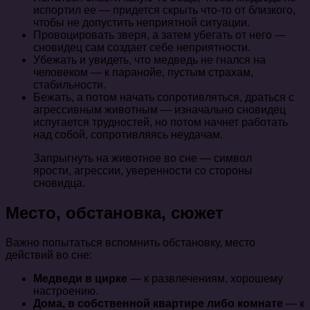
испортил ее — придется скрыть что-то от близкого,
чтобы не допустить неприятной ситуации.
Провоцировать зверя, а затем убегать от него —
сновидец сам создает себе неприятности.
Убежать и увидеть, что медведь не гнался на
человеком — к паранойе, пустым страхам,
стабильности.
Бежать, а потом начать сопротивляться, драться с
агрессивным животным — изначально сновидец
испугается трудностей, но потом начнет работать
над собой, сопротивляясь неудачам.
Запрыгнуть на животное во сне — символ
ярости, агрессии, уверенности со стороны
сновидца.
Место, обстановка, сюжет
Важно попытаться вспомнить обстановку, место
действий во сне:
Медведи в цирке
— к развлечениям, хорошему
настроению.
Дома, в собственной квартире либо комнате
— к