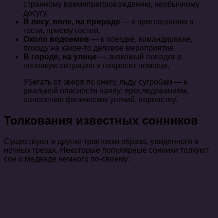
странному времяпрепровождению, необычному
досугу.
В лесу, поле, на природе
— к приглашению в
гости, приему гостей.
Около водоемов
— к поездке, командировке,
походу на какое-то деловое мероприятие.
В городе, на улице
— знакомый попадет в
неловкую ситуацию и попросит помощи.
Убегать от зверя по снегу, льду, сугробам — к
реальной опасности наяву: преследованиям,
нанесению физических увечий, воровству.
Толкования известных сонников
Существуют и другие трактовки образа, увиденного в
ночных грезах. Некоторые популярные сонники толкуют
сон о медведе немного по-своему: