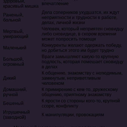
здоровый,
впечатление
красивый мишка
Дела соперников ухудшатся, их ждут
Раненый,
неприятности и трудности в работе,
больной
делах, личной жизни
Человек, который неприятен сновидцу
Мертвый,
либо сновидице, в скором времени
умирающий
может попросить помощи
Конкуренты желают одержать победу,
Маленький
но добиться этого им будет трудно
Враги замышляют какую-то крупную
Большой,
подлость, которая помешает сновидцу
огромный
в делах
К общению, знакомству с нелюдимым,
Дикий
замкнутым, неприветливым
человеком
Домашний,
К примирению с кем-то, дружескому
ручной
общению, приятному знакомству
К ярости со стороны кого-то, крупной
Бешеный
ссоре, конфликту
Игрушечный
К манипуляции, провокациям
(заводной)