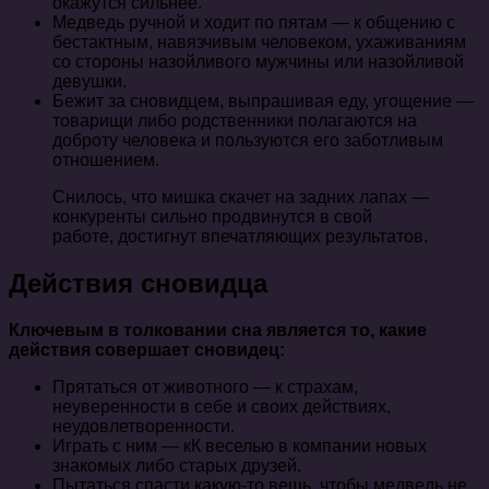
окажутся сильнее.
Медведь ручной и ходит по пятам — к общению с
бестактным, навязчивым человеком, ухаживаниям
со стороны назойливого мужчины или назойливой
девушки.
Бежит за сновидцем, выпрашивая еду, угощение —
товарищи либо родственники полагаются на
доброту человека и пользуются его заботливым
отношением.
Снилось, что мишка скачет на задних лапах —
конкуренты сильно продвинутся в свой
работе, достигнут впечатляющих результатов.
Действия сновидца
Ключевым в толковании сна является то, какие
действия совершает сновидец:
Прятаться от животного — к страхам,
неуверенности в себе и своих действиях,
неудовлетворенности.
Играть с ним — кК веселью в компании новых
знакомых либо старых друзей.
Пытаться спасти какую-то вещь, чтобы медведь не