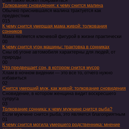
Вам также может понравиться
Толкование сновидения: к чему снится малина
Обычно приснившаяся малина трактуется как
предвестник
0
15
К чему снится умершая мама живой: толкования
сонников
Мама является ключевой фигурой в жизни практически
0
0
К чему снится угон машины: трактовка в сонниках
Сны об угоне автомобиля характерны для людей, от
природы
0
0
Что предвещает сон, в котором снится мусор
Хлам в ночном видении — это все то, отчего нужно
избавиться
0
2
Снится умерший муж, как живой: толкование сновидения
Сновидение, в котором женщина видит воскресшего
супруга
0
3
Толкование сонника: к чему мужчине снится рыба?
Если мужчине снится рыба, это является благоприятным
0
1
К чему снится могила умершего родственника: мнение