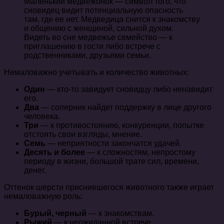
Маленький медвежонок — символ того, что
сновидец видит потенциальную опасность
там, где ее нет. Медведица снится к знакомству
и общению с женщиной, сильной духом.
Видеть во сне медвежье семейство — к
приглашению в гости либо встрече с
родственниками, друзьями семьи.
Немаловажно учитывать и количество животных:
Один
— кто-то завидует сновидцу либо ненавидит
его.
Два
— соперник найдет поддержку в лице другого
человека.
Три
— к противостоянию, конкуренции, попытке
отстоять свои взгляды, мнение.
Семь
— неприятности закончатся удачей.
Десять и более
— к сложностям, непростому
периоду в жизни, большой трате сил, времени,
денег.
Оттенок шерсти приснившегося животного также играет
немаловажную роль:
Бурый, черный
— к знакомствам.
Рыжий
— к неожиданной встрече.