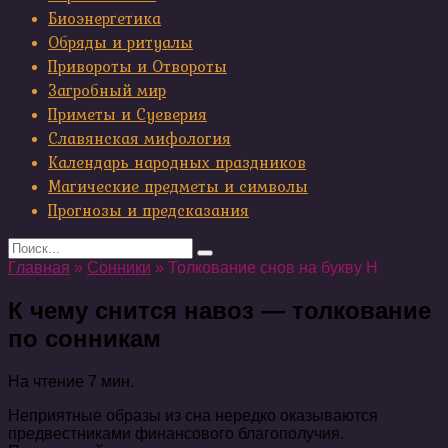
Биоэнергетика
Обряды и ритуалы
Привороты и Отвороты
Загробный мир
Приметы и Суеверия
Славянская мифология
Календарь народных праздников
Магические предметы и символы
Прогнозы и предсказания
Search
for:
Главная
»
Сонники
»
Толкование снов на букву Н
К чему снится навоз — толкование
по сонникам
На чтение
7 мин.
Неприятные образы из сна нередко оказываются
предвестниками финансового благополучия.