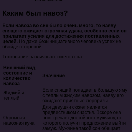
Каким был навоз?
Если навоза во сне было очень много, то наяву
спящего ожидает огромная удача, особенно если он
прилагает усилия для достижения поставленных
целей.
Но даже безынициативного человека успех не
обойдет стороной.
Толкование различных сюжетов сна:
Внешний вид,
состояние и
Значение
количество
навоза
Если спящий попадает в большую яму
Жидкий и
с теплым жидким навозом, наяву его
теплый
ожидают приятные сюрпризы
Для девушки сюжет является
предвестником счастья. Вскоре она
Огромная
повстречает достойного мужчину, от
навозная куча
которого получит предложение выйти
замуж. Мужчине такой сон обещает