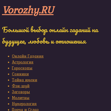
Skip
Vorozhy.RU
to
content
Большой выбор онлайн гаданий на
будущее, любовь и отношения
Онлайн Гадания
Астрология
Гороскопы
Сонники
Тайна имени
Фэн-шуй
Заговоры
Молитвы
Нумерология
Порча и Сглаз