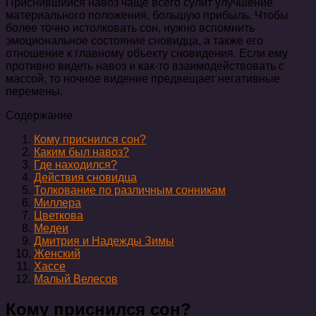
Приснившийся навоз чаще всего сулит улучшение
материального положения, большую прибыль. Чтобы
более точно истолковать сон, нужно вспомнить
эмоциональное состояние сновидца, а также его
отношение к главному объекту сновидения. Если ему
противно видеть навоз и как-то взаимодействовать с
массой, то ночное видение предвещает негативные
перемены.
Содержание
Кому приснился сон?
Каким был навоз?
Где находился?
Действия сновидца
Толкование по различным сонникам
Миллера
Цветкова
Медеи
Дмитрия и Надежды Зимы
Женский
Хассе
Малый Велесов
Кому приснился сон?