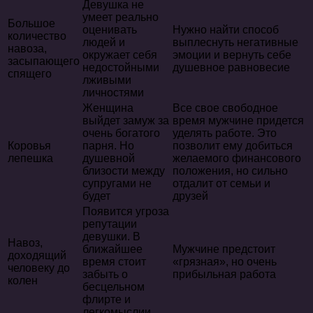
Девушка не
умеет реально
Большое
оценивать
Нужно найти способ
количество
людей и
выплеснуть негативные
навоза,
окружает себя
эмоции и вернуть себе
засыпающего
недостойными
душевное равновесие
спящего
лживыми
личностями
Женщина
Все свое свободное
выйдет замуж за
время мужчине придется
очень богатого
уделять работе. Это
Коровья
парня. Но
позволит ему добиться
лепешка
душевной
желаемого финансового
близости между
положения, но сильно
супругами не
отдалит от семьи и
будет
друзей
Появится угроза
репутации
девушки. В
Навоз,
ближайшее
Мужчине предстоит
доходящий
время стоит
«грязная», но очень
человеку до
забыть о
прибыльная работа
колен
бесцельном
флирте и
легкомыслии