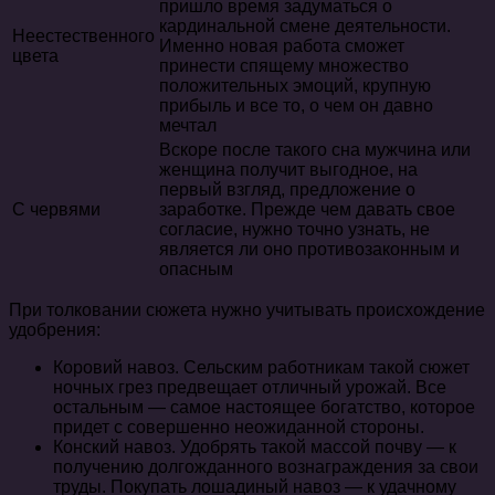
пришло время задуматься о
кардинальной смене деятельности.
Неестественного
Именно новая работа сможет
цвета
принести спящему множество
положительных эмоций, крупную
прибыль и все то, о чем он давно
мечтал
Вскоре после такого сна мужчина или
женщина получит выгодное, на
первый взгляд, предложение о
С червями
заработке. Прежде чем давать свое
согласие, нужно точно узнать, не
является ли оно противозаконным и
опасным
При толковании сюжета нужно учитывать происхождение
удобрения:
Коровий навоз. Сельским работникам такой сюжет
ночных грез предвещает отличный урожай. Все
остальным — самое настоящее богатство, которое
придет с совершенно неожиданной стороны.
Конский навоз. Удобрять такой массой почву — к
получению долгожданного вознаграждения за свои
труды. Покупать лошадиный навоз — к удачному