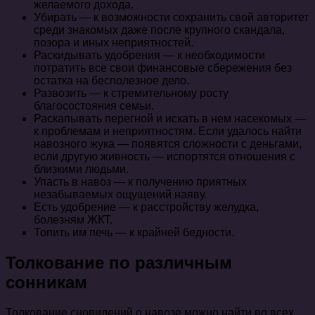
желаемого дохода.
Убирать — к возможности сохранить свой авторитет
среди знакомых даже после крупного скандала,
позора и иных неприятностей.
Раскидывать удобрения — к необходимости
потратить все свои финансовые сбережения без
остатка на бесполезное дело.
Развозить — к стремительному росту
благосостояния семьи.
Раскапывать перегной и искать в нем насекомых —
к проблемам и неприятностям. Если удалось найти
навозного жука — появятся сложности с деньгами,
если другую живность — испортятся отношения с
близкими людьми.
Упасть в навоз — к получению приятных
незабываемых ощущений наяву.
Есть удобрение — к расстройству желудка,
болезням ЖКТ.
Топить им печь — к крайней бедности.
Толкование по различным
сонникам
Толкование сновидений о навозе можно найти во всех