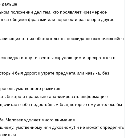
ь дальше
льном положении дел тем, кто проявляет чрезмерное
ться общими фразами или перевести разговор в другое
зависящих от них обстоятельств; неожиданно закончившийся
сновидца станут известны окружающим и превратятся в
оторый был дорог; к утрате предмета или навыка, без
 уровень умственного развития
ость быстро и правильно анализировать информацию
ц считает себя недостойным благ, которые ему хотелось бы
е. Человек уделяет много внимания
шнему, умственному или духовному) и не может определить
новиться