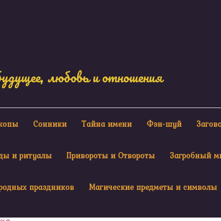
будущее, любовь и отношения
скопы
Сонники
Тайна имени
Фэн-шуй
Загов
ды и ритуалы
Привороты и Отвороты
Загробный м
родных праздников
Магические предметы и символы