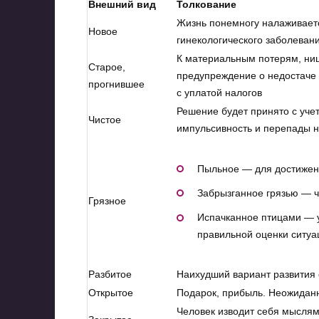
Внешний вид
Толкование
Жизнь понемногу налаживает
Новое
гинекологического заболеван
К материальным потерям, нищ
Старое,
предупреждение о недостаче 
прогнившее
с уплатой налогов
Решение будет принято с уче
Чистое
импульсивность и перепады 
Пыльное — для достижени
Забрызганное грязью — ч
Грязное
Испачканное птицами — у
правильной оценки ситуа
Разбитое
Наихудший вариант развития 
Открытое
Подарок, прибыль. Неожидан
Человек изводит себя мыслями