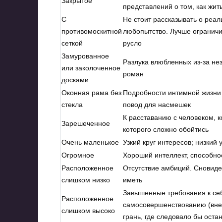
Закрытое
представлений о том, как жит
С
Не стоит рассказывать о реа
противомоскитной
любопытство. Лучше ограничи
сеткой
русло
Замурованное
Разлука влюбленных из-за не
или заколоченное
роман
досками
Оконная рама без
Подробности интимной жизни 
стекла
повод для насмешек
К расставанию с человеком, к
Зарешеченное
которого сложно обойтись
Очень маленькое
Узкий круг интересов; низкий
Огромное
Хороший интеллект, способн
Расположенное
Отсутствие амбиций. Сновиде
слишком низко
иметь
Завышенные требования к себ
Расположенное
самосовершенствованию (вне
слишком высоко
грань, где следовало бы оста