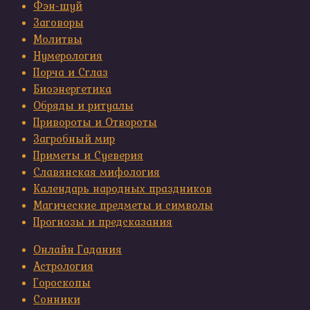
Фэн-шуй
Заговоры
Молитвы
Нумерология
Порча и Сглаз
Биоэнергетика
Обряды и ритуалы
Привороты и Отвороты
Загробный мир
Приметы и Суеверия
Славянская мифология
Календарь народных праздников
Магические предметы и символы
Прогнозы и предсказания
Онлайн Гадания
Астрология
Гороскопы
Сонники