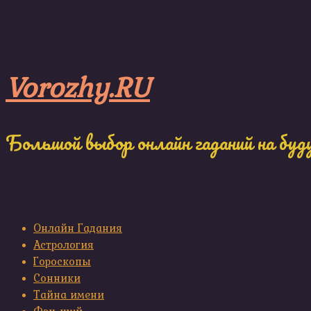
Skip
to
content
Vorozhy.RU
Большой выбор онлайн гаданий на буд
Онлайн Гадания
Астрология
Гороскопы
Сонники
Тайна имени