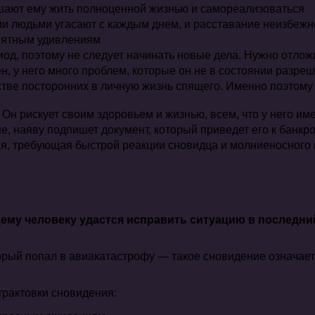
шают ему жить полноценной жизнью и самореализоваться
ми людьми угасают с каждым днем, и расставание неизбежн
иятным удивлениям
иод, поэтому не следует начинать новые дела. Нужно отло
, у него много проблем, которые он не в состоянии разреш
ве посторонних в личную жизнь спящего. Именно поэтому у
Он рискует своим здоровьем и жизнью, всем, что у него им
е, наяву подпишет документ, который приведет его к банкр
ация, требующая быстрой реакции сновидца и молниеносног
щему человеку удастся исправить ситуацию в последни
рый попал в авиакатастрофу — такое сновидение означает
трактовки сновидения: