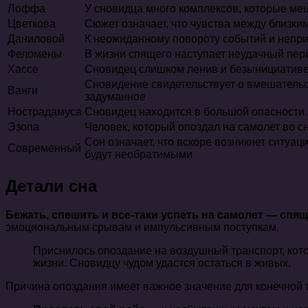
Лоффа
У сновидца много комплексов, которые ме
Цветкова
Сюжет означает, что чувства между близки
Даниловой
К неожиданному повороту событий и непр
Феломены
В жизни спящего наступает неудачный пер
Хассе
Сновидец слишком ленив и безынициативен
Сновидение свидетельствует о вмешательст
Ванги
задуманное
Нострадамуса
Сновидец находится в большой опасности. 
Эзопа
Человек, который опоздал на самолет во сн
Сон означает, что вскоре возникнет ситу
Современный
будут необратимыми
Детали сна
Бежать, спешить и все-таки успеть на самолет — спя
эмоциональным срывам и импульсивным поступкам.
Приснилось опоздание на воздушный транспорт, кото
жизни. Сновидцу чудом удастся остаться в живых.
Причина опоздания имеет важное значение для конечной 