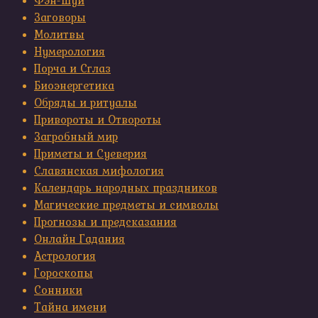
Фэн-шуй
Заговоры
Молитвы
Нумерология
Порча и Сглаз
Биоэнергетика
Обряды и ритуалы
Привороты и Отвороты
Загробный мир
Приметы и Суеверия
Славянская мифология
Календарь народных праздников
Магические предметы и символы
Прогнозы и предсказания
Онлайн Гадания
Астрология
Гороскопы
Сонники
Тайна имени