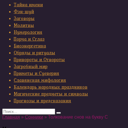
Тайна имени
Фэн-шуй
Заговоры
Молитвы
Нумерология
Порча и Сглаз
Биоэнергетика
Обряды и ритуалы
Привороты и Отвороты
Загробный мир
Приметы и Суеверия
Славянская мифология
Календарь народных праздников
Магические предметы и символы
Прогнозы и предсказания
Search
for:
Главная
»
Сонники
»
Толкование снов на букву С