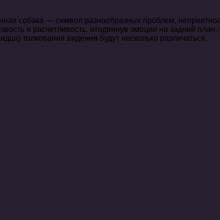
ная собака — символ разнообразных проблем, неприятност
езвость и расчетливость, отодвинув эмоции на задний план
видца) толкования видения будут несколько различаться.