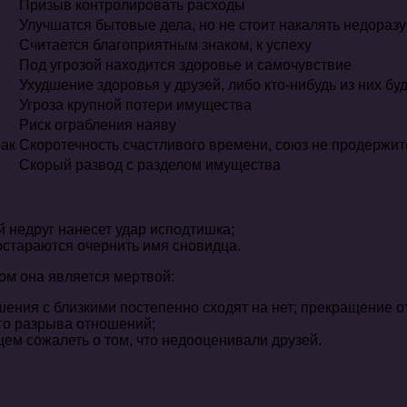
Призыв контролировать расходы
Улучшатся бытовые дела, но не стоит накалять недоразу
Считается благоприятным знаком, к успеху
Под угрозой находится здоровье и самочувствие
Ухудшение здоровья у друзей, либо кто-нибудь из них б
Угроза крупной потери имущества
Риск ограбления наяву
рак
Скоротечность счастливого времени, союз не продержит
Скорый развод с разделом имущества
й недруг нанесет удар исподтишка;
постараются очернить имя сновидца.
ом она является мертвой:
ения с близкими постепенно сходят на нет; прекращение о
го разрыва отношений;
щем сожалеть о том, что недооценивали друзей.