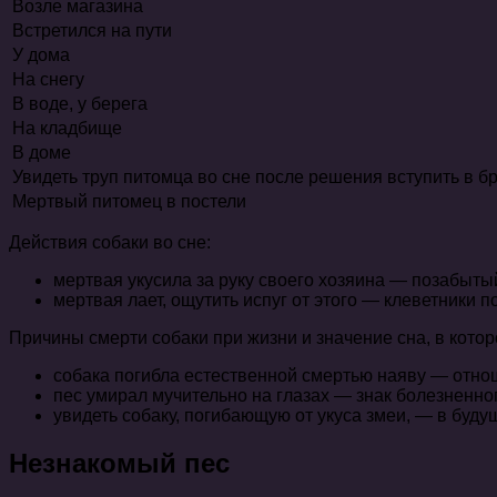
Возле магазина
Встретился на пути
У дома
На снегу
В воде, у берега
На кладбище
В доме
Увидеть труп питомца во сне после решения вступить в б
Мертвый питомец в постели
Действия собаки во сне:
мертвая укусила за руку своего хозяина — позабыты
мертвая лает, ощутить испуг от этого — клеветники 
Причины смерти собаки при жизни и значение сна, в котор
собака погибла естественной смертью наяву — отнош
пес умирал мучительно на глазах — знак болезненно
увидеть собаку, погибающую от укуса змеи, — в буду
Незнакомый пес