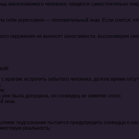
ь малознакомого человека; придется самостоятельно покр
ела себя агрессивно — положительный знак. Если снится, 
ого окружения не выносят заносчивости, высокомерия сно
вой:
я с врагом; встретить забытого человека, долгое время от
;
м;
 уже была допущена, но сновидец не заметил этого;
й знак.
ытием: подсознание пытается предупредить сновидца о нас
 жестокую реальность;