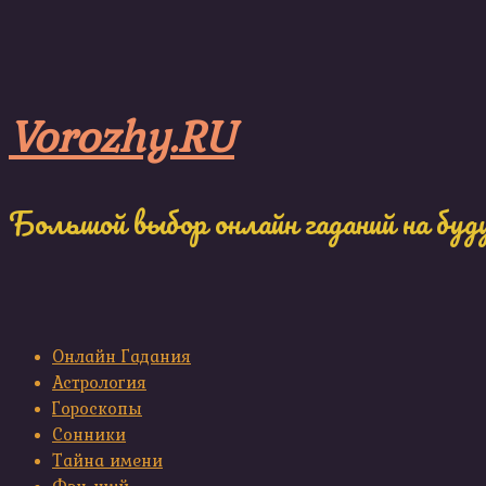
Skip
to
content
Vorozhy.RU
Большой выбор онлайн гаданий на буд
Онлайн Гадания
Астрология
Гороскопы
Сонники
Тайна имени