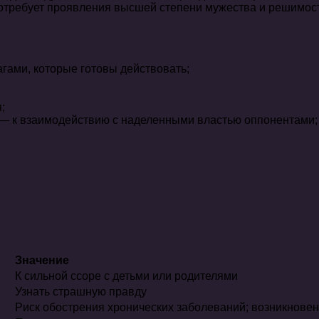
 потребует проявления высшей степени мужества и решимос
гами, которые готовы действовать;
;
) — к взаимодействию с наделенными властью оппонентами;
Значение
К сильной ссоре с детьми или родителями
Узнать страшную правду
Риск обострения хронических заболеваний; возникнове