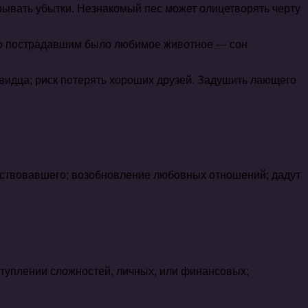
ывать убытки. Незнакомый пес может олицетворять черту
что пострадавшим было любимое животное — сон
видца; риск потерять хороших друзей. Задушить лающего
сутствовавшего; возобновление любовных отношений; дадут
туплении сложностей, личных, или финансовых;