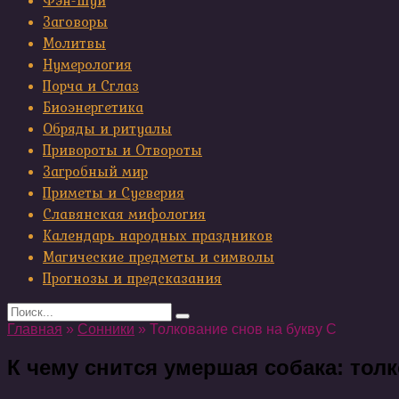
Фэн-шуй
Заговоры
Молитвы
Нумерология
Порча и Сглаз
Биоэнергетика
Обряды и ритуалы
Привороты и Отвороты
Загробный мир
Приметы и Суеверия
Славянская мифология
Календарь народных праздников
Магические предметы и символы
Прогнозы и предсказания
Search
for:
Главная
»
Сонники
»
Толкование снов на букву С
К чему снится умершая собака: то