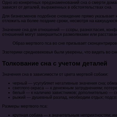
Одно из конкретных предзнаменований сна о смерти дом
зависят от деталей, выраженных в обстоятельствах сна.
Для бизнесменов подобное сновидение прямо указывает на
отложить на более поздние сроки, несмотря на кажущуюся
Значение сна для отношений — ссоры, разногласия, конф
отношений могут завершиться размолвками или расстава
Образ мертвого пса во сне призывает сконцентриров
Эзотерики средневековья были уверены, что видеть во сн
Толкование сна с учетом деталей
Значения сна в зависимости от цвета мертвой собаки:
черный — усугубляет негативные значения сна; обман
светлого окраса — к денежным затруднениям; потер
белый — к наличию завистников; дополнительно — с
рыжий — душевный разлад, необходим отдых; подсозн
Размеры мертвого пса:
крупная собака — к значительным неприятностям; ин