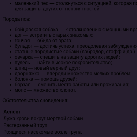
маленький пес — столкнуться с ситуацией, которая
для защиты других от неприятностей.
Порода пса:
бойцовская собака — к столкновению с мощными вра
дог — встретить старых знакомых;
гончая — обида от врага;
бульдог — достичь успеха, преодолевая заблуждения
статные породистые собаки (лабрадор, стафф и др.
овчарка — спешить на защиту дорогих людей;
пудель — найти высокое покровительство;
шпиц — новый верный друг;
дворняжка — впереди множество мелких проблем;
болонка — помощь друзей;
борзая — сменить место работы или проживания;
мопс — множество хлопот.
Обстоятельства сновидения:
Аспект
Лужа крови вокруг мертвой собаки
Растерзанный труп
Роящиеся насекомые возле трупа