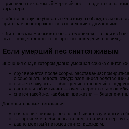
Приснился незнакомый мертвый пес — надеяться на помощ
характера.
Собственноручно убивать незнакомую собаку, если она в
призывает к осторожности в поведении с домашними.
Сбить незнакомое животное автомобилем — люди из близк
пса — общественность не простит поведения сновидца.
Если умерший пес снится живым
Значения сна, в котором давно умершая собака снится жи
друг вернется после ссоры, расставания; помиритьс
о себе знать невесть откуда взявшиеся родственники
пытается укусить — обострение отношений с недруго
ласкается, облизывает — очень вероятно, что ошибка
снится такой же, как была при жизни — благоприятны
Дополнительные толкования:
появление питомца во сне не бывает заурядным соб
так проявляет себя попытка подсознания отвергнуть
давно мертвый питомец снится к дождям.