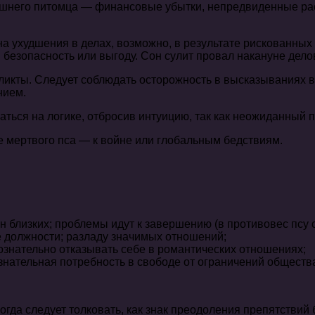
ашнего питомца — финансовые убытки, непредвиденные ра
 ухудшения в делах, возможно, в результате рискованных 
 безопасность или выгоду. Сон сулит провал накануне дело
ликты. Следует соблюдать осторожность в высказываниях 
нием.
аться на логике, отбросив интуицию, так как неожиданный
е мертвого пса — к войне или глобальным бедствиям.
 близких; проблемы идут к завершению (в противовес псу с
е должности; разладу значимых отношений;
ознательно отказывать себе в романтических отношениях;
ательная потребность в свободе от ограничений общества 
огда следует толковать, как знак преодоления препятствий