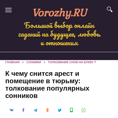
Skip
Vorozhy.RU
to
content
Большой выбор онлайн
гаданий на будущее, любовь
и отношения
ГЛАВНАЯ
»
СОННИКИ
»
ТОЛКОВАНИЕ СНОВ НА БУКВУ Т
К чему снится арест и
помещение в тюрьму:
толкование популярных
сонников