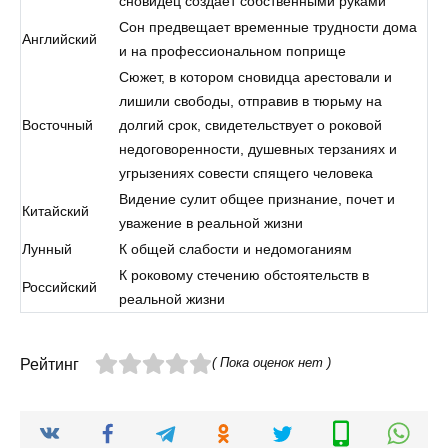
сновидец создает собственными руками
Сон предвещает временные трудности дома
Английский
и на профессиональном поприще
Сюжет, в котором сновидца арестовали и
лишили свободы, отправив в тюрьму на
Восточный
долгий срок, свидетельствует о роковой
недоговоренности, душевных терзаниях и
угрызениях совести спящего человека
Видение сулит общее признание, почет и
Китайский
уважение в реальной жизни
Лунный
К общей слабости и недомоганиям
К роковому стечению обстоятельств в
Российский
реальной жизни
( Пока оценок нет )
Рейтинг