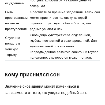
поступке, который он на самом деле не
осужденным
совершал
Быть
К расплате за прежние злодеяния. Такой сон
арестованным
может присниться человеку, который
на месте
скрывает страшную тайну и боится, что
преступления
родные узнают о ней
Сновидица чувствует себя обделенной,
Случайно
глубоко несчастной и разочарованной. Для
попасть в
мужчины такой сон означает
женскую
непредвиденное развитие событий и глупое
тюрьму
положение, в которое он может попасть
Кому приснился сон
Значение сновидения может измениться в
зависимости от того, кто увидел подобный сон: