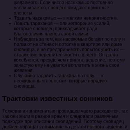
желаемого. Если число насекомых постоянно
увеличивается, спящего ожидают приятные
хлопоты.
Травить насекомых — к мелким неприятностям.
Ловить тараканов — олицетворение усилий,
которые сновидец прикладывает ради
благополучия членов своей семьи.
Наблюдать за тем, как насекомые бегают по полу и
ползают на стенах и потолке в квартире или доме
сновидца, и не предпринимать попыток убить их —
отражение нерешительности спящего. Он долго
колеблется, прежде чем принять решение, поэтому
зачастую ему не удается воплотить в жизнь свои
желания.
Случайно задавить таракана на полу — к
неожиданным новостям, которые порадуют
сновидца.
Трактовки известных сонников
Толкования знаменитых провидцев часто расходятся, так
как они жили в разное время и следовали различным
подходам при описании сновидений. Поэтому сновидец
должен обращать внимание на детали ночного видения и