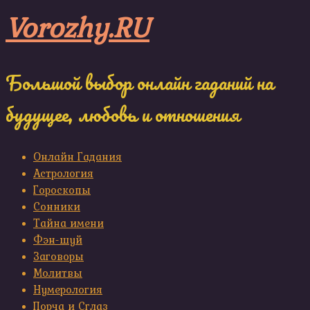
Skip
Vorozhy.RU
to
content
Большой выбор онлайн гаданий на
будущее, любовь и отношения
Онлайн Гадания
Астрология
Гороскопы
Сонники
Тайна имени
Фэн-шуй
Заговоры
Молитвы
Нумерология
Порча и Сглаз