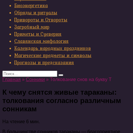
Биоэнергетика
Обряды и ритуалы
Привороты и Отвороты
Загробный мир
Приметы и Суеверия
Славянская мифология
Календарь народных праздников
Магические предметы и символы
Прогнозы и предсказания
Search
for:
Главная
»
Сонники
»
Толкование снов на букву Т
К чему снятся живые тараканы:
толкования согласно различным
сонникам
На чтение
6 мин.
В большинстве сонников тараканы — благоприятное