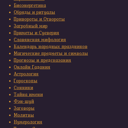
Биоэнергетика
Обряды и ритуалы
Привороты и Отвороты
Загробный мир
Приметы и Суеверия
Славянская мифология
Календарь народных праздников
Магические предметы и символы
Прогнозы и предсказания
Онлайн Гадания
Астрология
Гороскопы
Сонники
Тайна имени
Фэн-шуй
Заговоры
Молитвы
Нумерология