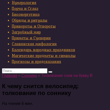
Нумерология
Порча и Сглаз
Биоэнергетика
Обряды и ритуалы
Привороты и Отвороты
Загробный мир
Приметы и Суеверия
Славянская мифология
Календарь народных праздников
Магические предметы и символы
Прогнозы и предсказания
Search
for:
Главная
»
Сонники
»
Толкование снов на букву В
К чему снится велосипед:
толкование по соннику
На чтение
6 мин.