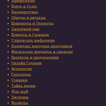
Нумерология
Порча и Сглаз
Биоэнергетика
Обряды и ритуалы
Привороты и Отвороты
Загробный мир
Приметы и Суеверия
Славянская мифология
Календарь народных праздников
Магические предметы и символы
Прогнозы и предсказания
Онлайн Гадания
Астрология
Гороскопы
Сонники
Тайна имени
Фэн-шуй
Заговоры
Молитвы