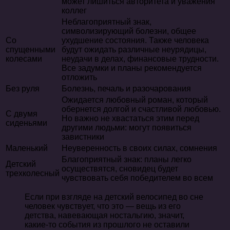
может лишиться авторитета и уважения
коллег
Неблагоприятный знак,
символизирующий болезни, общее
Со
ухудшение состояния. Также человека
спущенными
будут ожидать различные неурядицы,
колесами
неудачи в делах, финансовые трудности.
Все задумки и планы рекомендуется
отложить
Без руля
Болезнь, печаль и разочарования
Ожидается любовный роман, который
обернется долгой и счастливой любовью.
С двумя
Но важно не хвастаться этим перед
сиденьями
другими людьми: могут появиться
завистники
Маленький
Неуверенность в своих силах, сомнения
Благоприятный знак: планы легко
Детский
осуществятся, сновидец будет
трехколесный
чувствовать себя победителем во всем
Если при взгляде на детский велосипед во сне
человек чувствует, что это — вещь из его
детства, навевающая ностальгию, значит,
какие-то события из прошлого не оставили