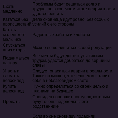
Проблемы будут решаться долго и
Ехать
трудно, но в конечном итоге неприятности
медленно
удастся решить
Кататься без
Дела сновидца идут ровно, без особых
происшествий
усилий с его стороны
Катать
маленького
Радостные заботы и хлопоты
мальчика
Спускаться
Можно легко лишиться своей репутации
вниз с горы
Все мечты будут достигнуты тяжким
Подниматься
трудом, удастся добраться до вершины
на гору
славы
Упасть и
Следует опасаться аварии в реальности.
сломать
Также возможно, что человек выставит
велосипед
себя в неблаговидном свете
Купить
Нужно определиться со своей целью и
велосипед
планами на будущее
Сновидец совершит поступок, которым
Продать
будут очень недовольны его
родственники
Если во сне сновидцу подарили