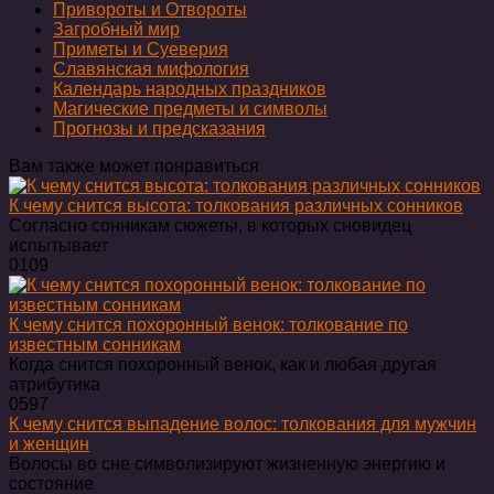
Привороты и Отвороты
Загробный мир
Приметы и Суеверия
Славянская мифология
Календарь народных праздников
Магические предметы и символы
Прогнозы и предсказания
Вам также может понравиться
К чему снится высота: толкования различных сонников
Согласно сонникам сюжеты, в которых сновидец
испытывает
0
109
К чему снится похоронный венок: толкование по
известным сонникам
Когда снится похоронный венок, как и любая другая
атрибутика
0
597
К чему снится выпадение волос: толкования для мужчин
и женщин
Волосы во сне символизируют жизненную энергию и
состояние