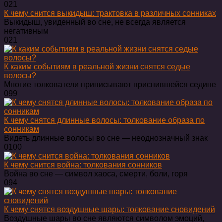
0
21
К чему снится выкидыш: трактовка в различных сонниках
Выкидыш, увиденный во сне, не всегда является
негативным
0
21
К каким событиям в реальной жизни снятся седые
волосы?
Многие толкователи приписывают приснившейся седине
0
99
К чему снятся длинные волосы: толкование образа по
сонникам
Видеть длинные волосы во сне — неоднозначный знак
0
100
К чему снится война: толкования сонников
Война во сне — символ хаоса, смерти, боли, горя
0
94
К чему снятся воздушные шары: толкование сновидений
Воздушные шары во сне являются символом эмоций,