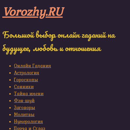
Skip
Vorozhy.RU
to
content
Большой выбор онлайн гаданий на
будущее, любовь и отношения
Онлайн Гадания
Астрология
Гороскопы
Сонники
Тайна имени
Фэн-шуй
Заговоры
Молитвы
Нумерология
Порча и Сглаз