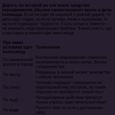
Дорога, по которой во сне ехало средство
передвижения, обычно символизирует жизнь и дела
сновидца.
Если он едет по широкой и ровной дороге, то
дела идут гладко, если по кочкам, ямам и выбоинам, то
на пути поджидают трудности. Ехать ночью в темноте —
не замечать подстерегающих проблем. Важно учесть, где
и при каких условиях едет велосипед:
При каких
условиях едет
Толкование
велосипед
Внутренние переживания, сомнения,
По оживленной
неуверенность в своих силах, боязнь
дороге в городе
соперничества
Перемены в личной жизни: знакомство
По мосту
с новым человеком
Человек совершит совершенно не
По снегу
характерный ему поступок, но таким
образом он приобретет новый опыт
Неординарные действия принесут
По льду
только утраты, ждет печальный опыт
Препятствия на пути к достижению
По воде
цели