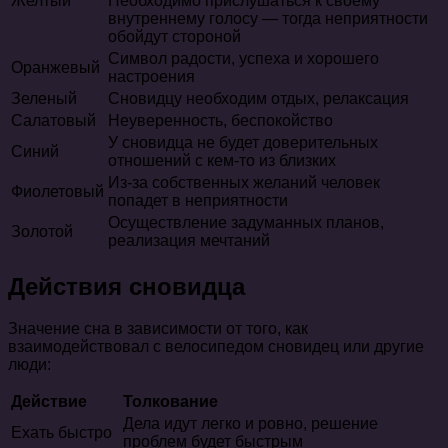
Желтый
Необходимо прислушаться к своему
внутреннему голосу — тогда неприятности
обойдут стороной
Символ радости, успеха и хорошего
Оранжевый
настроения
Зеленый
Сновидцу необходим отдых, релаксация
Салатовый
Неуверенность, беспокойство
У сновидца не будет доверительных
Синий
отношений с кем-то из близких
Из-за собственных желаний человек
Фиолетовый
попадет в неприятности
Осуществление задуманных планов,
Золотой
реализация мечтаний
Действия сновидца
Значение сна в зависимости от того, как
взаимодействовал с велосипедом сновидец или другие
люди:
Действие
Толкование
Дела идут легко и ровно, решение
Ехать быстро
проблем будет быстрым