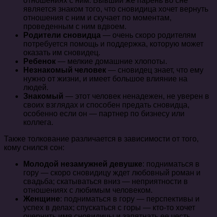
отношениях с ним. Бывший же парень во сне
является знаком того, что сновидица хочет вернуть
отношения с ним и скучает по моментам,
проведенным с ним вдвоем.
Родители сновидца
— очень скоро родителям
потребуется помощь и поддержка, которую может
оказать им сновидец.
Ребенок
— мелкие домашние хлопоты.
Незнакомый человек
— сновидец знает, что ему
нужно от жизни, и имеет большое влияние на
людей.
Знакомый
— этот человек ненадежен, не уверен в
своих взглядах и способен предать сновидца,
особенно если он — партнер по бизнесу или
коллега.
Также толкование различается в зависимости от того,
кому снился сон:
Молодой незамужней девушке
: подниматься в
гору — скоро сновидицу ждет любовный роман и
свадьба; скатываться вниз — неприятности в
отношениях с любимым человеком.
Женщине
: подниматься в гору — перспективы и
успех в делах; спускаться с горы — кто-то хочет
очернить имя сновидицы и запятнать ее честь,