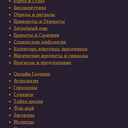
Порча и Сглаз
Биоэнергетика
Обряды и ритуалы
Привороты и Отвороты
Загробный мир
Приметы и Суеверия
Славянская мифология
Календарь народных праздников
Магические предметы и символы
Прогнозы и предсказания
Онлайн Гадания
Астрология
Гороскопы
Сонники
Тайна имени
Фэн-шуй
Заговоры
Молитвы