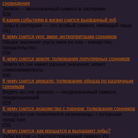
сновидения
Золото — многозначный символ в эзотерике.
0
28
К каким событиям в жизни снится вырванный зуб
Зубы в эзотерике — это особый символ, имеющий чаще
0
41
К чему снится укус змеи: интерпретации сонников
Общее значение укуса змеи во сне – коварство,
предательство
0
36
К чему снится земля: толкования популярных сонников
Земля во сне имеет разные значения: может
символизировать
0
40
К чему снится зеркало: толкование образа по различным
сонникам
Видеть во сне зеркало — неоднозначный символ,
предвещающий
0
29
К чему снится знакомство с парнем: толкования сонников
Иногда во сне появляются незнакомцы, с которыми
предстоит
0
30
К чему снится, как крошатся и выпадают зубы?
Зубы во сне — распространенный символ. Их