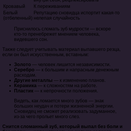
Кровавый
К переживаниям
Белый
Репутацию сновидца испортит какая-то
(отбеленный)
нелепая случайность
Приснилось сломать зуб мудрости — вскоре
кто-то пренебрежет мнением человека,
видевшего сон.
Также следует учитывать материал выпавшего резца,
если он был искусственным, вставным:
Золото
— человек лишится независимости.
Серебро
— к большим и напрасным денежным
расходам.
Другие металлы
— к изменению планов.
Керамика
— к сложностям на работе.
Пластик
— к непрочности положения.
Видеть, как ломается много зубов — знак
больших неудач и потери жизненной энергии.
Сновидец не сможет реализовать задуманное,
из-за чего прольет много слез.
Снится сломанный зуб, который выпал без боли и