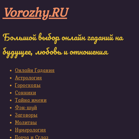
Skip
Vorozhy.RU
to
content
Большой выбор онлайн гаданий на
будущее, любовь и отношения
Онлайн Гадания
Астрология
Гороскопы
Сонники
Тайна имени
Фэн-шуй
Заговоры
Молитвы
Нумерология
Порча и Сглаз