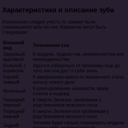
Характеристика и описание зуба
Изначально следует учесть то, какими были
сломавшиеся зубы во сне. Варианты могут быть
следующие:
Внешний
Толкование сна
вид
Здоровый,
К неудаче, трудностям, неприятностям или
красивый
неожиданностям
Больной, с
Удастся избавиться от проблемы еще до
кариесом
того, как она даст о себе знать
Гнилой,
К завершению какого-то жизненного этапа,
темный
началу нового дела
К разочарованию, наивности, краху
Молочный
планов и надежд
Передний
К смерти, болезни, проблемам у
верхний
родственников мужского пола
Передний
К смерти, болезни или проблемам у
нижний
родственников женского пола
Человек будет сильно переживать неудачи
Задний
внутри себя, рефлексировать