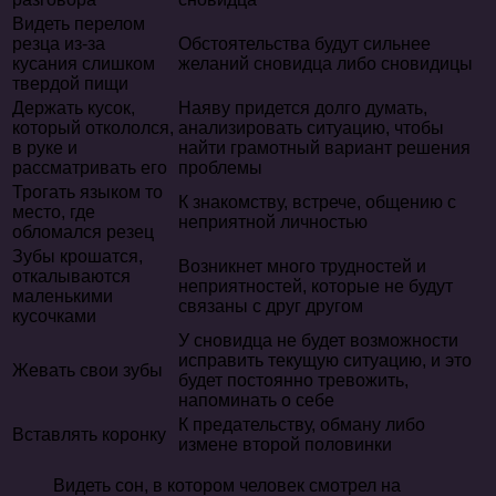
Видеть перелом
резца из-за
Обстоятельства будут сильнее
кусания слишком
желаний сновидца либо сновидицы
твердой пищи
Держать кусок,
Наяву придется долго думать,
который откололся,
анализировать ситуацию, чтобы
в руке и
найти грамотный вариант решения
рассматривать его
проблемы
Трогать языком то
К знакомству, встрече, общению с
место, где
неприятной личностью
обломался резец
Зубы крошатся,
Возникнет много трудностей и
откалываются
неприятностей, которые не будут
маленькими
связаны с друг другом
кусочками
У сновидца не будет возможности
исправить текущую ситуацию, и это
Жевать свои зубы
будет постоянно тревожить,
напоминать о себе
К предательству, обману либо
Вставлять коронку
измене второй половинки
Видеть сон, в котором человек смотрел на