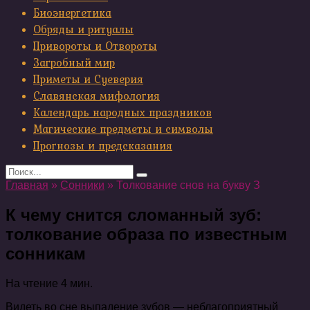
Биоэнергетика
Обряды и ритуалы
Привороты и Отвороты
Загробный мир
Приметы и Суеверия
Славянская мифология
Календарь народных праздников
Магические предметы и символы
Прогнозы и предсказания
Search
for:
Главная
»
Сонники
»
Толкование снов на букву З
К чему снится сломанный зуб:
толкование образа по известным
сонникам ​
На чтение
4 мин.
Видеть во сне выпадение зубов — неблагоприятный