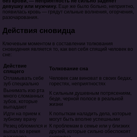
без крови, — неприятность не сильно заденет
девушку или мужчину.
Еще же было больно, неприятно,
появилась кровь — грядут сильные волнения, огорчения,
разочарования.
Действия сновидца
Ключевым моментом в составлении толкования
сновидения является то, как вел себя спящий человек во
сне:
Действие
Толкование сна
спящего
Отламывать себе
Человек сам виноват в своих бедах,
зуб специально
горестях, неприятностях
Вынимать изо рта
К сильным душевным потрясениям,
много сломанных
беде, черной полосе в реальной
зубов, которые
жизни
выпадают
Идти на прием к
К попыткам наладить дела, которые
зубному врачу
могут быть вполне успешными
Резец обломился и
К проблемам в семье или у близких
выпал во время
друзей, которые сильно обеспокоят
разговора
сновидца