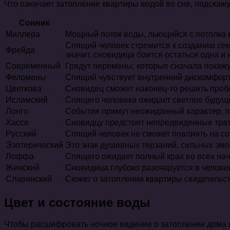
Что означает затопление квартиры водой во сне, подскажу
Сонник
Миллера
Мощный поток воды, льющийся с потолка в
Спящий человек стремится к созданию семь
Фрейда
значит, сновидица боится остаться одна и
Современный
Грядут перемены, которые сначала покажу
Феломены
Спящий чувствует внутренний дискомфорт,
Цветкова
Сновидец сможет наконец-то решить пробл
Исламский
Спящего человека ожидает светлое будуще
Лонго
События примут неожиданный характер, п
Хассе
Сновидцу предстоят непредвиденные траты
Русский
Спящий человек не сможет повлиять на с
Эзотерический
Это знак душевных терзаний, сильных эм
Лоффа
Спящего ожидает полный крах во всех на
Женский
Сновидица глубоко разочаруется в челове
Славянский
Сюжет о затоплении квартиры свидетельст
Цвет и состояние воды
Чтобы расшифровать ночное видение о затоплении дома и