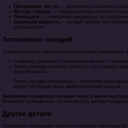
Прозрачная, чистая
— неприятности сменятся боль
Мутная, грязная
— сновидец вскоре испортит отнош
Пенящаяся
— сновидение предвещает бессмысленны
Бурлящая жидкость
— спящий человек все принимае
окружающими.
Затопление соседей
Толкователи дают несколько интерпретаций сновидению, в
Сновидец проявляет повышенный интерес к чужой жи
Также сновидение может означать, что сновидец пр
бездействовать.
Топить соседей специально — причинять вред окруж
время пострадает из-за своей жизненной позиции.
Затапливать квартиру соседей снизу, а затем выслуш
Возникнут неожиданные обстоятельства, которые нарушат
Другие детали
Толкование сновидения зависит от наличия некоторых дет