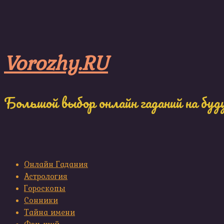
Skip
to
content
Vorozhy.RU
Большой выбор онлайн гаданий на буд
Онлайн Гадания
Астрология
Гороскопы
Сонники
Тайна имени