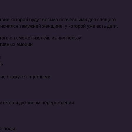
ствия которой будут весьма плачевными для спящего
иснился замужней женщине, у которой уже есть дети,
оге он сможет извлечь из них пользу
ативных эмоций
ы
нь
ние окажутся тщетными
ритетов и духовном перерождении
е воды: