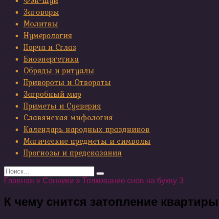
Фэн-шуй
Заговоры
Молитвы
Нумерология
Порча и Сглаз
Биоэнергетика
Обряды и ритуалы
Привороты и Отвороты
Загробный мир
Приметы и Суеверия
Славянская мифология
Календарь народных праздников
Магические предметы и символы
Прогнозы и предсказания
Search
for:
Главная
»
Сонники
»
Толкование снов на букву З
К чему снится затопление квартир