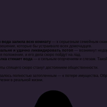
и вода залила всю комнату
— к серьезным семейным ска
 решение, которые бы устраивало всех домочадцев.
пальне и удачно ликвидировать потоп
— возникнут недо
я положение, и его дела скоро пойдут на лад.
олка стекает вода
— к сильным огорчениям и слезам. Тако
ты спящего скоро станут достоянием общественности.
оказалось полностью затопленным — к потере имущества. О
лезни в реальной жизни.