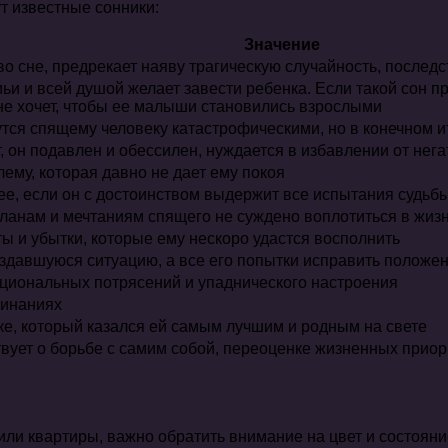
т известные сонники:
Значение
о сне, предрекает наяву трагическую случайность, послед
и и всей душой желает завести ребенка. Если такой сон пр
 не хочет, чтобы ее малыши становились взрослыми
тся спящему человеку катастрофическими, но в конечном ит
 он подавлен и обессилен, нуждается в избавлении от нег
ему, которая давно не дает ему покоя
е, если он с достоинством выдержит все испытания судьб
ланам и мечтаниям спящего не суждено воплотиться в жиз
 и убытки, которые ему нескоро удастся восполнить
оздавшуюся ситуацию, а все его попытки исправить положе
оциональных потрясений и упаднического настроения
чинаниях
ке, который казался ей самым лучшим и родным на свете
вует о борьбе с самим собой, переоценке жизненных прио
ли квартиры, важно обратить внимание на цвет и состояни