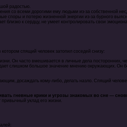
шой радостью.
ения со всеми дорогими ему людьми из-за собственной не
е споры и потерю жизненной энергии из-за бурного выяс
т близко к сердцу, не умеет контролировать свои эмоцион
 котором спящий человек затопил соседей снизу:
зни. Он часто вмешивается в личные дела посторонних, че
идает слишком большое значение мнению окружающих. Он бо
ающим, досаждать кому-либо, делать назло. Спящий челов
ивать гневные крики и угрозы знакомых во сне — снов
 привычный уклад его жизни.
алей: