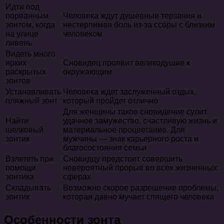
Идти под
порванным
Человека ждут душевные терзания и
зонтом, когда
нестерпимая боль из-за ссоры с близким
на улице
человеком
ливень
Видеть много
ярких
Сновидец проявит великодушие к
раскрытых
окружающим
зонтов
Устанавливать
Человека ждет заслуженный отдых,
пляжный зонт
который пройдет отлично
Для женщины такое сновидение сулит
Найти
удачное замужество, счастливую жизнь и
шелковый
материальное процветание. Для
зонтик
мужчины — знак карьерного роста и
благосостояния семьи
Взлететь при
Сновидцу предстоит совершить
помощи
невероятный прорыв во всех жизненных
зонтика
сферах
Складывать
Возможно скорое разрешение проблемы,
зонтик
которая давно мучает спящего человека
Особенности зонта