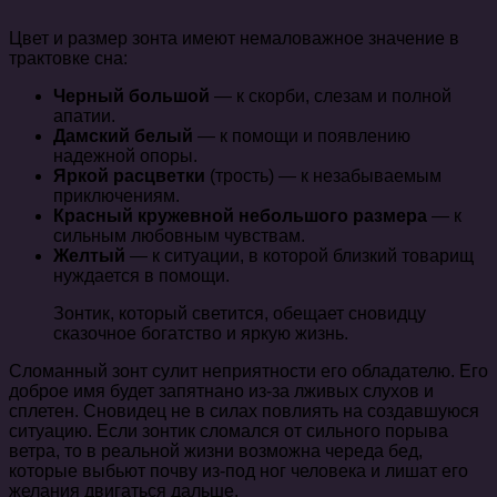
Цвет и размер зонта имеют немаловажное значение в
трактовке сна:
Черный большой
— к скорби, слезам и полной
апатии.
Дамский белый
— к помощи и появлению
надежной опоры.
Яркой расцветки
(трость) — к незабываемым
приключениям.
Красный кружевной
небольшого размера
— к
сильным любовным чувствам.
Желтый
— к ситуации, в которой близкий товарищ
нуждается в помощи.
Зонтик, который светится, обещает сновидцу
сказочное богатство и яркую жизнь.
Сломанный зонт сулит неприятности его обладателю. Его
доброе имя будет запятнано из-за лживых слухов и
сплетен. Сновидец не в силах повлиять на создавшуюся
ситуацию. Если зонтик сломался от сильного порыва
ветра, то в реальной жизни возможна череда бед,
которые выбьют почву из-под ног человека и лишат его
желания двигаться дальше.