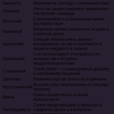
Кананита
Желания не совпадут с возможностями
Ничто не сможет омрачить прекрасного
Осенний
настроения сновидца
Справедливость в ближайшее время
Весенний
восторжествует
Возможны мелкие неприятности дома и
Гришиной
в рабочих делах
Спящий человек очень раним и
Цыганский
восприимчив, он часто ошибается в
людях и нуждается в защите
Сон сигнализирует о потребностях,
Шуваловой
которые так и остались
неудовлетворенными
Такой сюжет — к надоедливым друзьям
Славянский
и навязчивому общению
Цветкова
Возможна пустая трата сил и времени
Высшие силы благосклонны к спящему
Мусульманский
человеку
Нужно позаботиться о своей
Ванги
безопасности
Сюжет предупреждает о провалах в
Нострадамуса
сердечных делах и в вопросах,