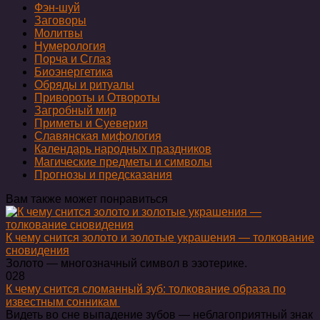
Фэн-шуй
Заговоры
Молитвы
Нумерология
Порча и Сглаз
Биоэнергетика
Обряды и ритуалы
Привороты и Отвороты
Загробный мир
Приметы и Суеверия
Славянская мифология
Календарь народных праздников
Магические предметы и символы
Прогнозы и предсказания
Вам также может понравиться
К чему снится золото и золотые украшения — толкование
сновидения
Золото — многозначный символ в эзотерике.
0
28
К чему снится сломанный зуб: толкование образа по
известным сонникам ​
Видеть во сне выпадение зубов — неблагоприятный знак