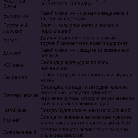
Надежды
бы хотелось сновидцу
Зимы
Такой сюжет — к пустым ожиданиям и
Еврейский
тщетным надеждам
Восточный
Зонт — знак опасности и сильных
женский
переживаний
Друзья подставят плечо в самый
Хассе
трудный момент и во всем поддержат
Такой сюжет — к защите от жизненных
Детский
невзгод
Сновидца ждет удача во всех
XXI века
начинаниях
Человеку предстоит одинокая и скучная
Смирнова
жизнь
Сновидец попадет в затруднительное
положение, и ему понадобится
Эзотерический
огромная сумма, которую он попытается
занять в долг у близких людей
Китайский
Погода будет солнечной и безоблачной
Спящего человека не покидает чувство,
Летний
что он совершил неправильный выбор
Мечтам спящего человека не суждено
Современный
стать реальностью