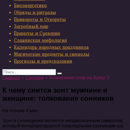
Биоэнергетика
Обряды и ритуалы
Привороты и Отвороты
Загробный мир
Приметы и Суеверия
Славянская мифология
Календарь народных праздников
Магические предметы и символы
Прогнозы и предсказания
Search
for:
Главная
»
Сонники
»
Толкование снов на букву З
К чему снится зонт мужчине и
женщине: толкование сонников
На чтение
4 мин.
Зонт в сновидении является неоднозначным символом,
который интерпретируется популярными сонниками как