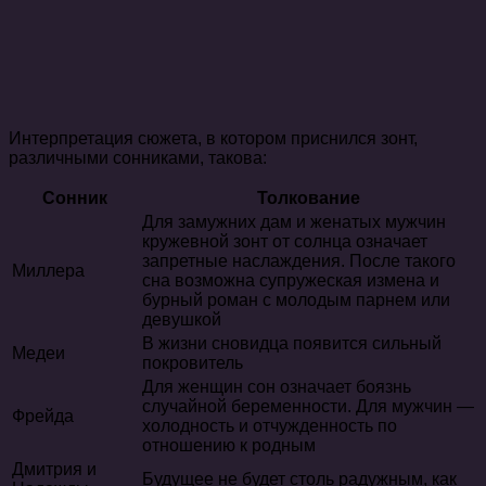
Интерпретация сюжета, в котором приснился зонт,
различными сонниками, такова:
Сонник
Толкование
Для замужних дам и женатых мужчин
кружевной зонт от солнца означает
запретные наслаждения. После такого
Миллера
сна возможна супружеская измена и
бурный роман с молодым парнем или
девушкой
В жизни сновидца появится сильный
Медеи
покровитель
Для женщин сон означает боязнь
случайной беременности. Для мужчин —
Фрейда
холодность и отчужденность по
отношению к родным
Дмитрия и
Будущее не будет столь радужным, как