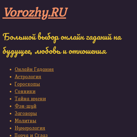
Skip
Vorozhy.RU
to
content
Большой выбор онлайн гаданий на
будущее, любовь и отношения
Онлайн Гадания
Астрология
Гороскопы
Сонники
Тайна имени
Фэн-шуй
Заговоры
Молитвы
Нумерология
Порча и Сглаз