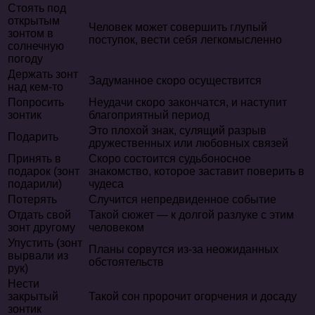
Стоять под
открытым
Человек может совершить глупый
зонтом в
поступок, вести себя легкомысленно
солнечную
погоду
Держать зонт
Задуманное скоро осуществится
над кем-то
Попросить
Неудачи скоро закончатся, и наступит
зонтик
благоприятный период
Это плохой знак, сулящий разрыв
Подарить
дружественных или любовных связей
Принять в
Скоро состоится судьбоносное
подарок (зонт
знакомство, которое заставит поверить в
подарили)
чудеса
Потерять
Случится непредвиденное событие
Отдать свой
Такой сюжет — к долгой разлуке с этим
зонт другому
человеком
Упустить (зонт
Планы сорвутся из-за неожиданных
вырвали из
обстоятельств
рук)
Нести
закрытый
Такой сон пророчит огорчения и досаду
зонтик