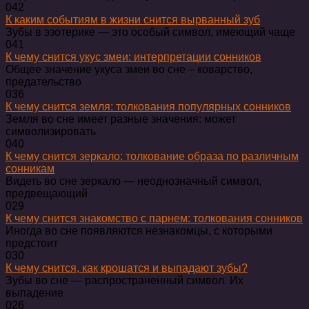
0
42
К каким событиям в жизни снится вырванный зуб
Зубы в эзотерике — это особый символ, имеющий чаще
0
41
К чему снится укус змеи: интерпретации сонников
Общее значение укуса змеи во сне – коварство,
предательство
0
36
К чему снится земля: толкования популярных сонников
Земля во сне имеет разные значения: может
символизировать
0
40
К чему снится зеркало: толкование образа по различным
сонникам
Видеть во сне зеркало — неоднозначный символ,
предвещающий
0
29
К чему снится знакомство с парнем: толкования сонников
Иногда во сне появляются незнакомцы, с которыми
предстоит
0
30
К чему снится, как крошатся и выпадают зубы?
Зубы во сне — распространенный символ. Их
выпадение
0
26