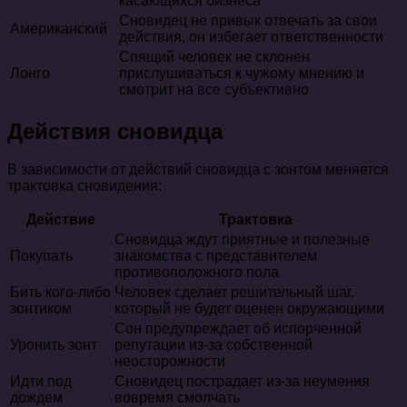
касающихся бизнеса
Сновидец не привык отвечать за свои
Американский
действия, он избегает ответственности
Спящий человек не склонен
Лонго
прислушиваться к чужому мнению и
смотрит на все субъективно
Действия сновидца
В зависимости от действий сновидца с зонтом меняется
трактовка сновидения:
Действие
Трактовка
Сновидца ждут приятные и полезные
Покупать
знакомства с представителем
противоположного пола
Бить кого-либо
Человек сделает решительный шаг,
зонтиком
который не будет оценен окружающими
Сон предупреждает об испорченной
Уронить зонт
репутации из-за собственной
неосторожности
Идти под
Сновидец пострадает из-за неумения
дождем
вовремя смолчать