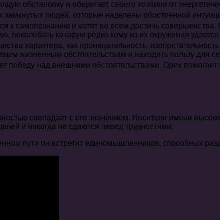
ющую обстановку и оберегает своего хозяина от энергетиче
ах замкнутых людей, которые наделены обостренной интуи
ся к самопознанию и хотят во всем достичь совершенства.
ю, поколебать которую редко кому из их окружения удается
чества характера, как проницательность, изобретательность
ивым жизненным обстоятельствам и находить пользу для се
ет победу над внешними обстоятельствами. Орех помогает 
лностью совпадает с его значением. Носители имени высок
елей и никогда не сдаются перед трудностями.
енном пути он встретит единомышленников, способных разд