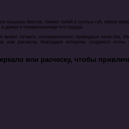
я пышных бюстов, тонких талий и пухлых губ, умели прив
ко и думая о покорительнице его сердца.
рая может затмить несовершенные природные качества. И
ло или расческу, благодаря которому создается огон
зеркало или расческу, чтобы привле