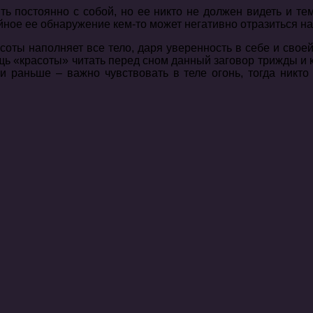
ь постоянно с собой, но ее никто не должен видеть и те
айное ее обнаружение кем-то может негативно отразиться н
соты наполняет все тело, даря уверенность в себе и сво
щь «красоты» читать перед сном данный заговор трижды и кл
 и раньше – важно чувствовать в теле огонь, тогда никт