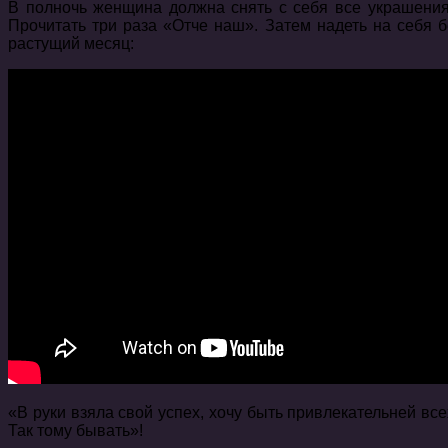
В полночь женщина должна снять с себя все украшения,
Прочитать три раза «Отче наш». Затем надеть на себя бе
растущий месяц:
«В руки взяла свой успех, хочу быть привлекательней все
Так тому бывать»!