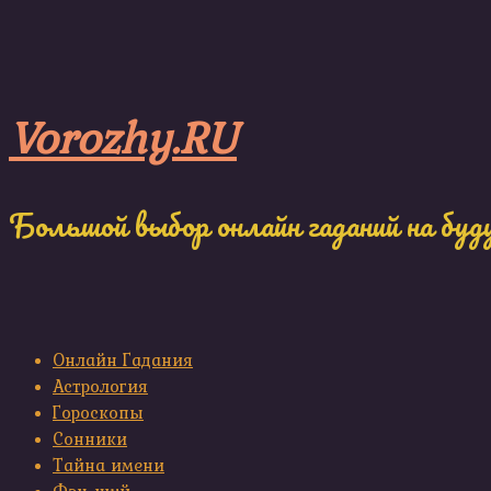
Skip
to
content
Vorozhy.RU
Большой выбор онлайн гаданий на буд
Онлайн Гадания
Астрология
Гороскопы
Сонники
Тайна имени