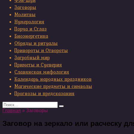
Фэн-шуй
Заговоры
Молитвы
Нумерология
Порча и Сглаз
Биоэнергетика
Обряды и ритуалы
Привороты и Отвороты
Загробный мир
Приметы и Суеверия
Славянская мифология
Календарь народных праздников
Магические предметы и символы
Прогнозы и предсказания
Search
for:
Главная
»
Заговоры
Заговор на зеркало или расческу д