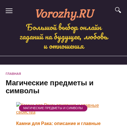
Skip
Vorozhy.RU
to
content
Большой выбор онлайн
гаданий на будущее, любовь
и отношения
ГЛАВНАЯ
Магические предметы и
символы
МАГИЧЕСКИЕ ПРЕДМЕТЫ И СИМВОЛЫ
Камни для Рака: описание и главные