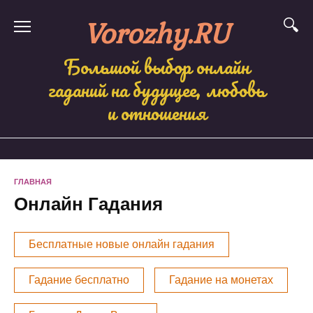
Skip
Vorozhy.RU
to
content
Большой выбор онлайн
гаданий на будущее, любовь
и отношения
ГЛАВНАЯ
Онлайн Гадания
Бесплатные новые онлайн гадания
Гадание бесплатно
Гадание на монетах