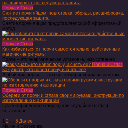
Порча и Сглаз
Снятие порчи яйцом: подготовка, обряды, расшифровка,
последующая защита
Снятие порчи яйцом представляет собой эффективный
метод
Порча и Сглаз
Как избавиться от порчи самостоятельно: действенные
магические ритуалы
Порча – это энергетическая установка, искусственно
Порча и Сглаз
Как узнать, кто навел порчу, и снять ее?
Любой вид порчи — это способ управления человеком
Порча и Сглаз
Обереги от порчи и сглаза своими руками: инструкции по
изготовлению и активации
Целенаправленное (порча) или случайное (сглаз)
негативное
Пагинация
1
2
…
5
Далее
записей
Магия и Эзотерика