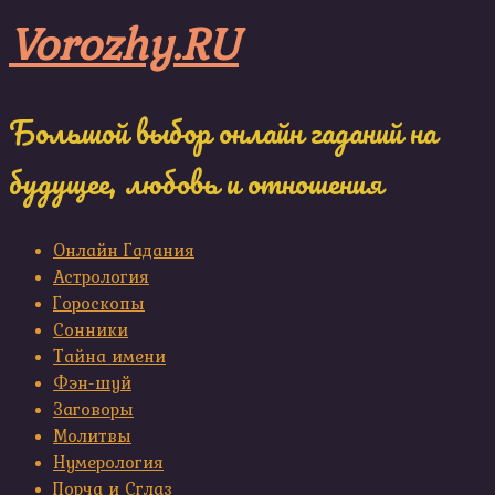
Skip
Vorozhy.RU
to
content
Большой выбор онлайн гаданий на
будущее, любовь и отношения
Онлайн Гадания
Астрология
Гороскопы
Сонники
Тайна имени
Фэн-шуй
Заговоры
Молитвы
Нумерология
Порча и Сглаз