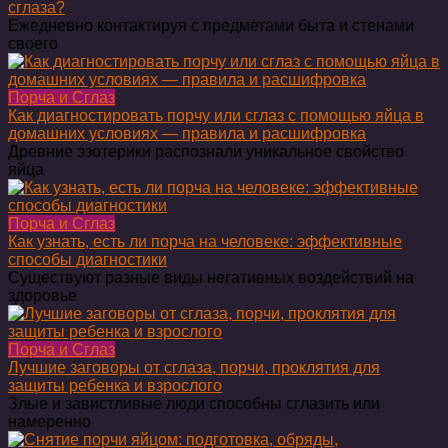
сглаза?
Ежедневно контактируя с предметами быта и стенами
своего
Порча и Сглаз
Как диагностировать порчу или сглаз с помощью яйца в
домашних условиях — правила и расшифровка
Древние эзотерики распознали уникальное свойство
яйца
Порча и Сглаз
Как узнать, есть ли порча на человеке: эффективные
способы диагностики
Существуют разные виды негативных воздействий на
здоровье
Порча и Сглаз
Лучшие заговоры от сглаза, порчи, проклятия для
защиты ребенка и взрослого
Злые и завистливые люди способны сглазить или
намеренно