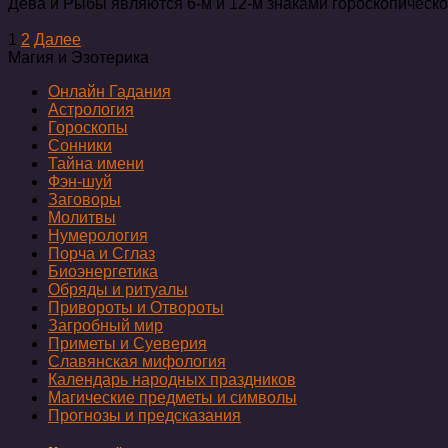
Дева и Рыбы являются 6-м и 12-м знаками гороскопическо
Пагинация
1
2
Далее
записей
Магия и Эзотерика
Онлайн Гадания
Астрология
Гороскопы
Сонники
Тайна имени
Фэн-шуй
Заговоры
Молитвы
Нумерология
Порча и Сглаз
Биоэнергетика
Обряды и ритуалы
Привороты и Отвороты
Загробный мир
Приметы и Суеверия
Славянская мифология
Календарь народных праздников
Магические предметы и символы
Прогнозы и предсказания