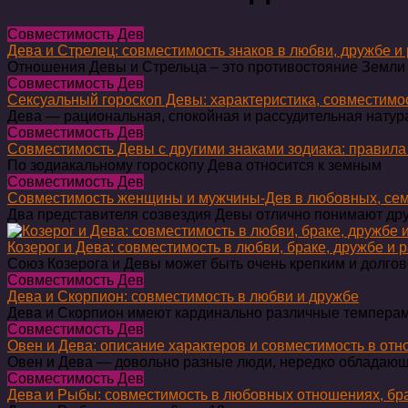
Совместимость Дев
Дева и Стрелец: совместимость знаков в любви, дружбе и
Отношения Девы и Стрельца – это противостояние Земли 
Совместимость Дев
Сексуальный гороскоп Девы: характеристика, совместимос
Дева — рациональная, спокойная и рассудительная натур
Совместимость Дев
Совместимость Девы с другими знаками зодиака: правила
По зодиакальному гороскопу Дева относится к земным
Совместимость Дев
Совместимость женщины и мужчины-Дев в любовных, сем
Два представителя созвездия Девы отлично понимают дру
Козерог и Дева: совместимость в любви, браке, дружбе и 
Союз Козерога и Девы может быть очень крепким и долго
Совместимость Дев
Дева и Скорпион: совместимость в любви и дружбе
Дева и Скорпион имеют кардинально различные темпера
Совместимость Дев
Овен и Дева: описание характеров и совместимость в отн
Овен и Дева — довольно разные люди, нередко обладаю
Совместимость Дев
Дева и Рыбы: совместимость в любовных отношениях, бра