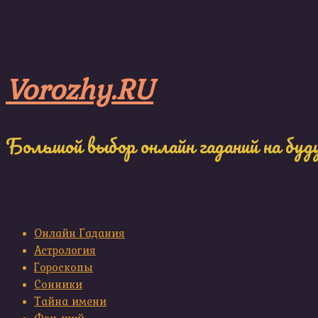
Skip
to
content
Vorozhy.RU
Большой выбор онлайн гаданий на буд
Онлайн Гадания
Астрология
Гороскопы
Сонники
Тайна имени