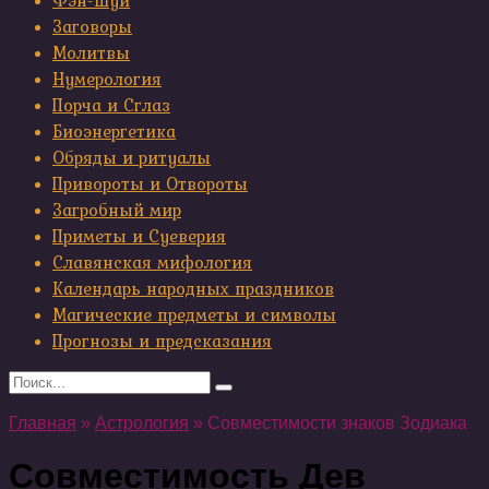
Фэн-шуй
Заговоры
Молитвы
Нумерология
Порча и Сглаз
Биоэнергетика
Обряды и ритуалы
Привороты и Отвороты
Загробный мир
Приметы и Суеверия
Славянская мифология
Календарь народных праздников
Магические предметы и символы
Прогнозы и предсказания
Search
for:
Главная
»
Астрология
»
Совместимости знаков Зодиака
Совместимость Дев