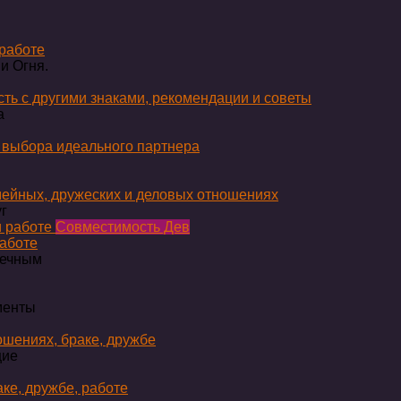
 работе
и Огня.
ть с другими знаками, рекомендации и советы
а
 выбора идеального партнера
ейных, дружеских и деловых отношениях
г
Совместимость Дев
работе
вечным
менты
ошениях, браке, дружбе
щие
ке, дружбе, работе