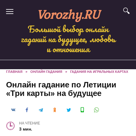
Skip
Vorozhy.RU
to
content
Большой выбор онлайн
гаданий на будущее, любовь
и отношения
ГЛАВНАЯ
»
ОНЛАЙН ГАДАНИЯ
»
ГАДАНИЯ НА ИГРАЛЬНЫХ КАРТАХ
Онлайн гадание по Летиции
«Три карты» на будущее
НА ЧТЕНИЕ
3 мин.