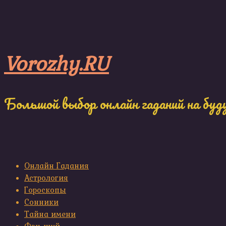
Skip
to
content
Vorozhy.RU
Большой выбор онлайн гаданий на буд
Онлайн Гадания
Астрология
Гороскопы
Сонники
Тайна имени