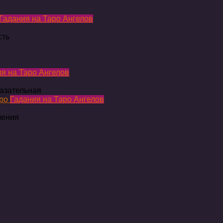
Гадания на Таро Ангелов
сть
я на Таро Ангелов
казательная
Гадания на Таро Ангелов
чения