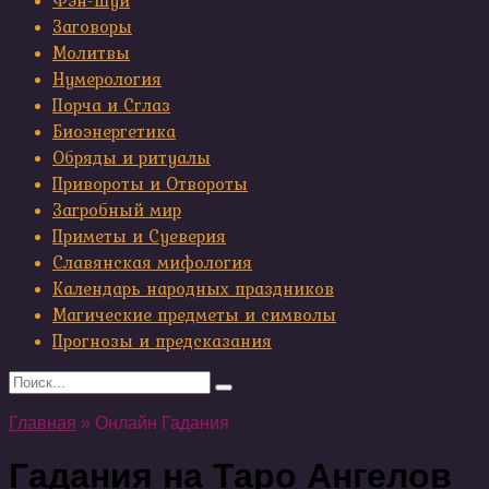
Фэн-шуй
Заговоры
Молитвы
Нумерология
Порча и Сглаз
Биоэнергетика
Обряды и ритуалы
Привороты и Отвороты
Загробный мир
Приметы и Суеверия
Славянская мифология
Календарь народных праздников
Магические предметы и символы
Прогнозы и предсказания
Search
for:
Главная
»
Онлайн Гадания
Гадания на Таро Ангелов