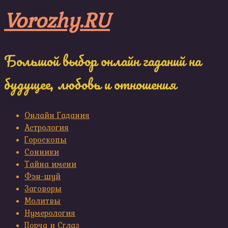
Skip
Vorozhy.RU
to
content
Большой выбор онлайн гаданий на
будущее, любовь и отношения
Онлайн Гадания
Астрология
Гороскопы
Сонники
Тайна имени
Фэн-шуй
Заговоры
Молитвы
Нумерология
Порча и Сглаз