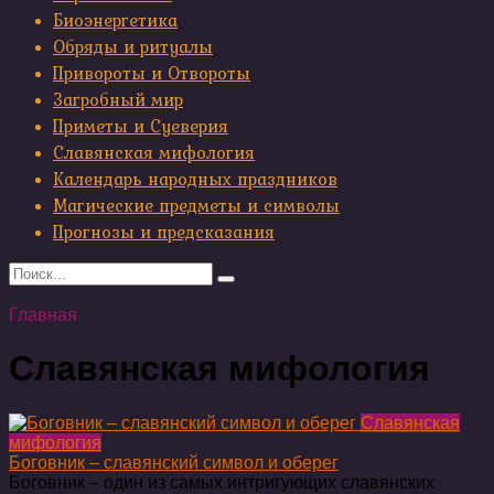
Биоэнергетика
Обряды и ритуалы
Привороты и Отвороты
Загробный мир
Приметы и Суеверия
Славянская мифология
Календарь народных праздников
Магические предметы и символы
Прогнозы и предсказания
Search
for:
Главная
Славянская мифология
Славянская
мифология
Боговник – славянский символ и оберег
Боговник – один из самых интригующих славянских