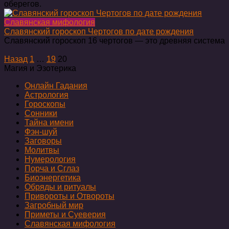
оберегов.
Славянская мифология
Славянский гороскоп Чертогов по дате рождения
Славянский гороскоп 16 чертогов — это древняя система
Пагинация
Назад
1
…
19
20
записей
Магия и Эзотерика
Онлайн Гадания
Астрология
Гороскопы
Сонники
Тайна имени
Фэн-шуй
Заговоры
Молитвы
Нумерология
Порча и Сглаз
Биоэнергетика
Обряды и ритуалы
Привороты и Отвороты
Загробный мир
Приметы и Суеверия
Славянская мифология