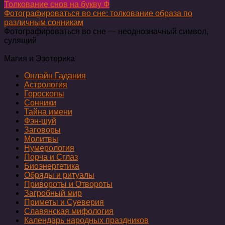
Толкование снов на букву Ф
Фотографироваться во сне: толкование образа по
различным сонникам
Фотографироваться во сне — неоднозначный символ,
сулящий
Магия и Эзотерика
Онлайн Гадания
Астрология
Гороскопы
Сонники
Тайна имени
Фэн-шуй
Заговоры
Молитвы
Нумерология
Порча и Сглаз
Биоэнергетика
Обряды и ритуалы
Привороты и Отвороты
Загробный мир
Приметы и Суеверия
Славянская мифология
Календарь народных праздников