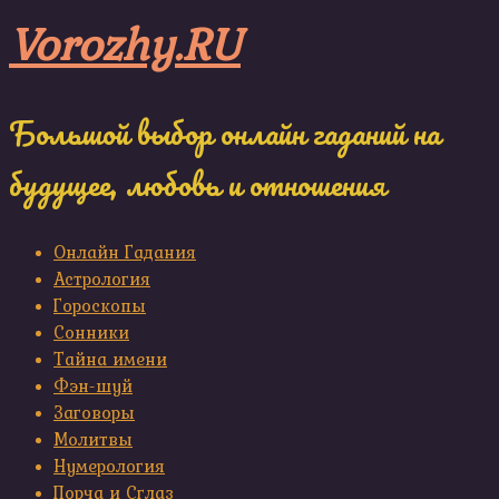
Skip
Vorozhy.RU
to
content
Большой выбор онлайн гаданий на
будущее, любовь и отношения
Онлайн Гадания
Астрология
Гороскопы
Сонники
Тайна имени
Фэн-шуй
Заговоры
Молитвы
Нумерология
Порча и Сглаз