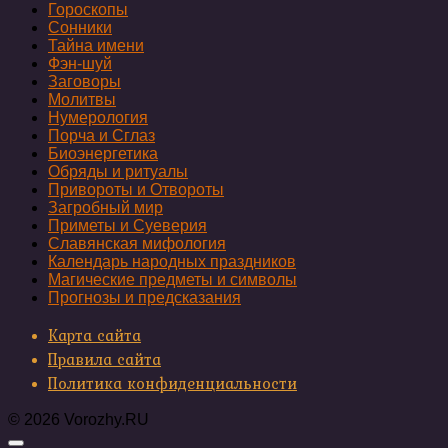
Гороскопы
Сонники
Тайна имени
Фэн-шуй
Заговоры
Молитвы
Нумерология
Порча и Сглаз
Биоэнергетика
Обряды и ритуалы
Привороты и Отвороты
Загробный мир
Приметы и Суеверия
Славянская мифология
Календарь народных праздников
Магические предметы и символы
Прогнозы и предсказания
Карта сайта
Правила сайта
Политика конфиденциальности
© 2026 Vorozhy.RU