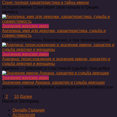
Соня: полная характеристика и тайна имени
История имени Соня берет свое начало в Греции,
являясь
Значение женских имен
Ангелина: имя для девочки, характеристика, судьба и
совместимость
Имя Ангелина очень благозвучно, а при произношении
Значение женских имен
Аделина: происхождение и значение имени, характер и
судьба девочки и женщины
Аделина — девушка со счастливой судьбой. Она добра
Значение женских имен
Значение имени Ариана, характер и судьба девушки
Девушка с именем Ариана характеризуется активностью
Пагинация
1
2
…
10
Далее
записей
Магия и Эзотерика
Онлайн Гадания
Астрология