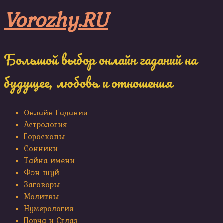
Skip
Vorozhy.RU
to
content
Большой выбор онлайн гаданий на
будущее, любовь и отношения
Онлайн Гадания
Астрология
Гороскопы
Сонники
Тайна имени
Фэн-шуй
Заговоры
Молитвы
Нумерология
Порча и Сглаз