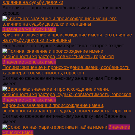
влияние на судьбу девочки
Анжелика — довольно необычное имя, оставляющее
хорошо
Значение женских имен
Кристина: значение и происхождение имени, его влияние
на судьбу девушки и женщины
Необычное, но звучное имя Кристина, которое входит
Значение женских имен
Полина: значение и происхождение имени, особенности
характера, совместимость, гороскоп
Согласно фоносемантическому анализу имя Полина
имеет
Значение женских имен
Вероника: значение и происхождение имени,
особенности характера, судьба, совместимость, гороскоп
Согласно фоносемантическому анализу имя Вероника
имеет
Значение
женских имен