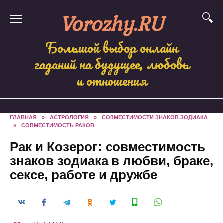
Skip
Vorozhy.RU
to
content
Большой выбор онлайн
гаданий на будущее, любовь
и отношения
ГЛАВНАЯ
»
АСТРОЛОГИЯ
»
СОВМЕСТИМОСТИ ЗНАКОВ ЗОДИАКА
»
СОВМЕСТИМОСТЬ РАКОВ
Рак и Козерог: совместимость
знаков зодиака в любви, браке,
сексе, работе и дружбе