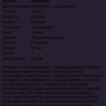
Аспект
Значение
Даты рождения
23 ноября — 21 декабря
Стихия
Огонь
Планета
Юпитер
Камень
Сапфир
Талисман
Саламандра
Цвет
Синий
Дерево
Лимонное дерево
Цветок
Гладиолус
Металл
Олово
Число
3
День недели
Среда
Рожденные под созвездием Стрельца являются яркими
представителями огненной стихии. Они очень
вспыльчивы и импульсивны. Представители этого знака
зодиака быстро увлекаются новыми идеями, но пыл их
угасает моментально. Стрелец может еще утром
пропагандировать идеи равноправия полов, а к вечеру
заявит о том, что только матриархат или патриархат
спасут мир. В моменты озвучивания своих мыслей эти
люди искренне верят в произносимые слова, поэтому
бесполезно обвинять их во лжи. На любые упреки