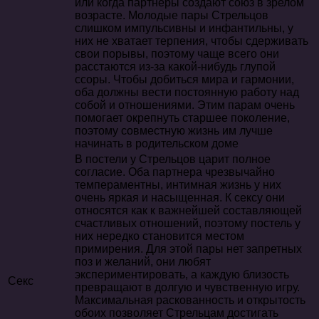
или когда партнеры создают союз в зрелом
возрасте. Молодые пары Стрельцов
слишком импульсивны и инфантильны, у
них не хватает терпения, чтобы сдерживать
свои порывы, поэтому чаще всего они
расстаются из-за какой-нибудь глупой
ссоры. Чтобы добиться мира и гармонии,
оба должны вести постоянную работу над
собой и отношениями. Этим парам очень
помогает окрепнуть старшее поколение,
поэтому совместную жизнь им лучше
начинать в родительском доме
В постели у Стрельцов царит полное
согласие. Оба партнера чрезвычайно
темпераментны, интимная жизнь у них
очень яркая и насыщенная. К сексу они
относятся как к важнейшей составляющей
счастливых отношений, поэтому постель у
них нередко становится местом
примирения. Для этой пары нет запретных
поз и желаний, они любят
экспериментировать, а каждую близость
Секс
превращают в долгую и чувственную игру.
Максимальная раскованность и открытость
обоих позволяет Стрельцам достигать