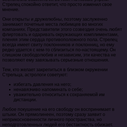
Стрелец спокойно ответит, что просто изменил свое
мнение.
Они открыты и дружелюбны, поэтому заслуженно
занимают почетные места любимцев во многих
компаниях. Представители этого созвездия очень любят
флиртовать и одаривать окружающих комплиментами,
пленяя этим сердца противоположного пола. Стрелец
всегда имеет свиту поклонников и поклонниц, но ему
редко удается с кем-то сблизиться по-настоящему. Он
слишком свободолюбив и независим, эти качества не
позволяют ему завязывать серьезные отношения.
Тем, кто желает закрепиться в близком окружении
Стрельца, астрологи советуют:
избегать давления на него;
ненавязчиво напоминать о себе;
уважительно относиться к сохраняемой им
дистанции.
Любое покушение на его свободу он воспринимает в
штыки. Он прямолинеен, поэтому сразу заявит о
неприкосновенности личного пространства, но
неподготовленных людей его бестактность обижает.