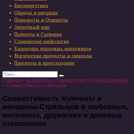
Биоэнергетика
Обряды и ритуалы
Привороты и Отвороты
Загробный мир
Приметы и Суеверия
Славянская мифология
Календарь народных праздников
Магические предметы и символы
Прогнозы и предсказания
Search
for:
Главная
»
Астрология
»
Совместимости знаков Зодиака
»
Совместимость Стрельцов
Совместимость мужчины и
женщины-Стрельцов в любовных,
интимных, дружеских и деловых
отношениях