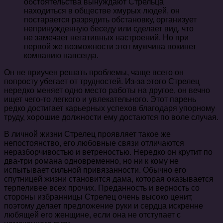
обстоятельства вынуждают Стрельца
находиться в обществе хмурых людей, он
постарается разрядить обстановку, организует
непринужденную беседу или сделает вид, что
не замечает негативных настроений. Но при
первой же возможности этот мужчина покинет
компанию навсегда.
Он не приучен решать проблемы, чаще всего он
попросту убегает от трудностей. Из-за этого Стрелец
нередко меняет одно место работы на другое, он вечно
ищет чего-то легкого и увлекательного. Этот парень
редко достигает карьерных успехов благодаря упорному
труду, хорошие должности ему достаются по воле случая.
В личной жизни Стрелец проявляет такое же
непостоянство, его любовные связи отличаются
неразборчивостью и ветреностью. Нередко он крутит по
два-три романа одновременно, но ни к кому не
испытывает сильной привязанности. Обычно его
спутницей жизни становится дама, которая оказывается
терпеливее всех прочих. Преданность и верность со
стороны избранницы Стрелец очень высоко ценит,
поэтому делает предложение руки и сердца искренне
любящей его женщине, если она не отступает с