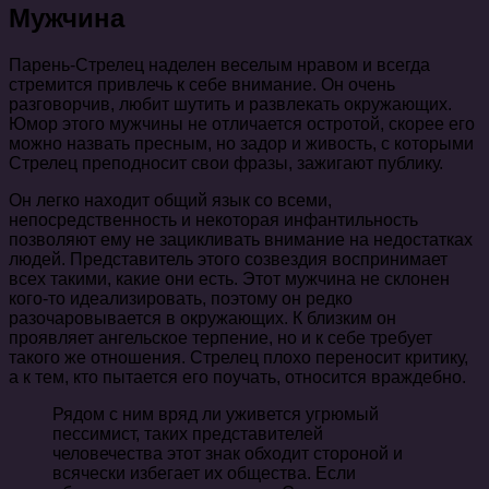
Мужчина
Парень-Стрелец наделен веселым нравом и всегда
стремится привлечь к себе внимание. Он очень
разговорчив, любит шутить и развлекать окружающих.
Юмор этого мужчины не отличается остротой, скорее его
можно назвать пресным, но задор и живость, с которыми
Стрелец преподносит свои фразы, зажигают публику.
Он легко находит общий язык со всеми,
непосредственность и некоторая инфантильность
позволяют ему не зацикливать внимание на недостатках
людей. Представитель этого созвездия воспринимает
всех такими, какие они есть. Этот мужчина не склонен
кого-то идеализировать, поэтому он редко
разочаровывается в окружающих. К близким он
проявляет ангельское терпение, но и к себе требует
такого же отношения. Стрелец плохо переносит критику,
а к тем, кто пытается его поучать, относится враждебно.
Рядом с ним вряд ли уживется угрюмый
пессимист, таких представителей
человечества этот знак обходит стороной и
всячески избегает их общества. Если