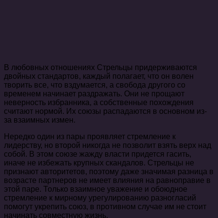
В любовных отношениях Стрельцы придерживаются
двойных стандартов, каждый полагает, что он волен
творить все, что вздумается, а свобода другого со
временем начинает раздражать. Они не прощают
неверность избранника, а собственные похождения
считают нормой. Их союзы распадаются в основном из-
за взаимных измен.
Нередко один из пары проявляет стремление к
лидерству, но второй никогда не позволит взять верх над
собой. В этом союзе жажду власти придется гасить,
иначе не избежать крупных скандалов. Стрельцы не
признают авторитетов, поэтому даже значимая разница в
возрасте партнеров не имеет влияния на равноправие в
этой паре. Только взаимное уважение и обоюдное
стремление к мирному урегулированию разногласий
помогут укрепить союз, в противном случае им не стоит
начинать совместную жизнь.