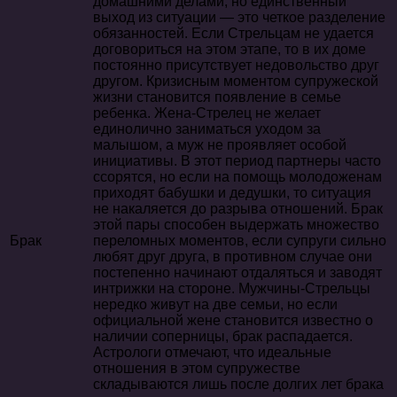
домашними делами, но единственный
выход из ситуации — это четкое разделение
обязанностей. Если Стрельцам не удается
договориться на этом этапе, то в их доме
постоянно присутствует недовольство друг
другом. Кризисным моментом супружеской
жизни становится появление в семье
ребенка. Жена-Стрелец не желает
единолично заниматься уходом за
малышом, а муж не проявляет особой
инициативы. В этот период партнеры часто
ссорятся, но если на помощь молодоженам
приходят бабушки и дедушки, то ситуация
не накаляется до разрыва отношений. Брак
этой пары способен выдержать множество
Брак
переломных моментов, если супруги сильно
любят друг друга, в противном случае они
постепенно начинают отдаляться и заводят
интрижки на стороне. Мужчины-Стрельцы
нередко живут на две семьи, но если
официальной жене становится известно о
наличии соперницы, брак распадается.
Астрологи отмечают, что идеальные
отношения в этом супружестве
складываются лишь после долгих лет брака