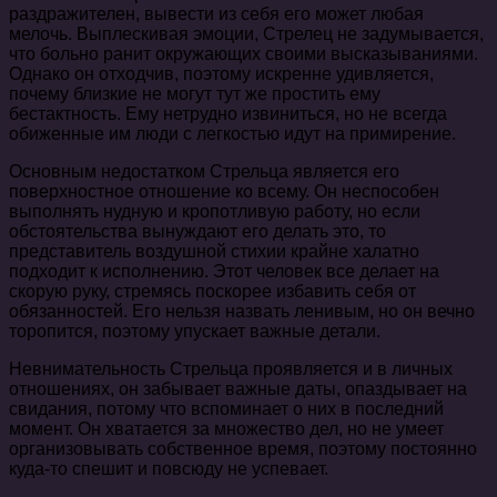
раздражителен, вывести из себя его может любая
мелочь. Выплескивая эмоции, Стрелец не задумывается,
что больно ранит окружающих своими высказываниями.
Однако он отходчив, поэтому искренне удивляется,
почему близкие не могут тут же простить ему
бестактность. Ему нетрудно извиниться, но не всегда
обиженные им люди с легкостью идут на примирение.
Основным недостатком Стрельца является его
поверхностное отношение ко всему. Он неспособен
выполнять нудную и кропотливую работу, но если
обстоятельства вынуждают его делать это, то
представитель воздушной стихии крайне халатно
подходит к исполнению. Этот человек все делает на
скорую руку, стремясь поскорее избавить себя от
обязанностей. Его нельзя назвать ленивым, но он вечно
торопится, поэтому упускает важные детали.
Невнимательность Стрельца проявляется и в личных
отношениях, он забывает важные даты, опаздывает на
свидания, потому что вспоминает о них в последний
момент. Он хватается за множество дел, но не умеет
организовывать собственное время, поэтому постоянно
куда-то спешит и повсюду не успевает.