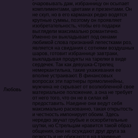
очаровывать дам, избранницу он осыпает
комплиментами, цветами и презентами. Он
не скуп, но в его карманах редко водятся
крупные суммы, поэтому он проявляет
изобретательность, чтобы его подарки
выглядели максимально романтично.
Именно он выкладывает под окнами
любимой слова признаний лепестками роз,
является на свидания с сотнями воздушных
шаров, готовит избраннице завтраки,
выкладывая продукты на тарелки в виде
сердечек. Так как девушка-Стрелец
немеркантильна, такие ухаживания ее
вполне устраивают. В финансовых
вопросах эти партнеры прямолинейны,
мужчина не скрывает от возлюбленной свое
Любовь
материальное положение, а она не требует
от него того, что он не в силах ей
предоставить. Наедине они ведут себя
максимально раскованно, такая открытость
и честность импонирует обоим. Здесь
нередко звучат грубые и оскорбительные
шутки, но Стрельцам нравится такой образ
общения, они не осуждают друг друга за
резкость и не обижаются на взаимные