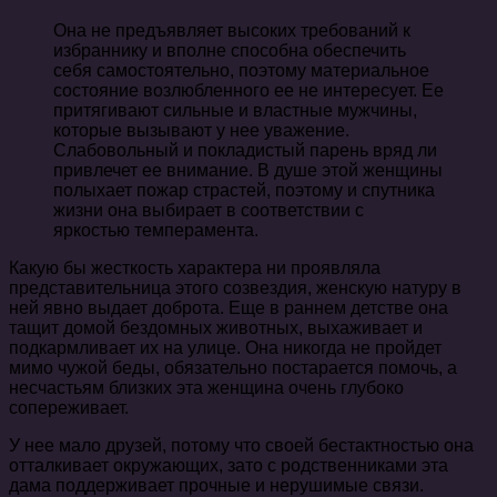
Она не предъявляет высоких требований к
избраннику и вполне способна обеспечить
себя самостоятельно, поэтому материальное
состояние возлюбленного ее не интересует. Ее
притягивают сильные и властные мужчины,
которые вызывают у нее уважение.
Слабовольный и покладистый парень вряд ли
привлечет ее внимание. В душе этой женщины
полыхает пожар страстей, поэтому и спутника
жизни она выбирает в соответствии с
яркостью темперамента.
Какую бы жесткость характера ни проявляла
представительница этого созвездия, женскую натуру в
ней явно выдает доброта. Еще в раннем детстве она
тащит домой бездомных животных, выхаживает и
подкармливает их на улице. Она никогда не пройдет
мимо чужой беды, обязательно постарается помочь, а
несчастьям близких эта женщина очень глубоко
сопереживает.
У нее мало друзей, потому что своей бестактностью она
отталкивает окружающих, зато с родственниками эта
дама поддерживает прочные и нерушимые связи.