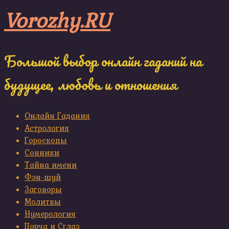
Skip
Vorozhy.RU
to
content
Большой выбор онлайн гаданий на
будущее, любовь и отношения
Онлайн Гадания
Астрология
Гороскопы
Сонники
Тайна имени
Фэн-шуй
Заговоры
Молитвы
Нумерология
Порча и Сглаз