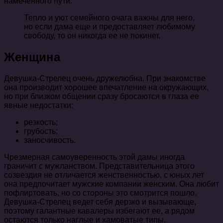
намеченного пути.
Тепло и уют семейного очага важны для него,
но если дама еще и предоставляет любимому
свободу, то он никогда ее не покинет.
Женщина
Девушка-Стрелец очень дружелюбна. При знакомстве
она производит хорошее впечатление на окружающих,
но при близком общении сразу бросаются в глаза ее
явные недостатки:
резкость;
грубость;
заносчивость.
Чрезмерная самоуверенность этой дамы иногда
граничит с мужланством. Представительница этого
созвездия не отличается женственностью, с юных лет
она предпочитает мужские компании женским. Она любит
пофлиртовать, но со стороны это смотрится пошло.
Девушка-Стрелец ведет себя дерзко и вызывающе,
поэтому галантные кавалеры избегают ее, а рядом
остаются только наглые и хамоватые типы.