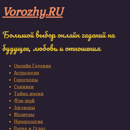
Skip
Vorozhy.RU
to
content
Большой выбор онлайн гаданий на
будущее, любовь и отношения
Онлайн Гадания
Астрология
Гороскопы
Сонники
Тайна имени
Фэн-шуй
Заговоры
Молитвы
Нумерология
Порча и Сглаз