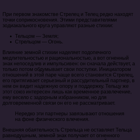
При первом знакомстве Стрелец и Телец редко находят
точки соприкосновения. Этими представителями
зодиакального круга управляют разные стихии:
Тельцом — Земля;
Стрельцом — Огонь.
Влияние земной стихии наделяет подопечного
медлительностью и рациональностью, а вот огненный
знак непоседлив и импульсивен: он сначала действует, а
только потом обдумывает свои поступки. Инициатором
отношений в этой паре чаще всего становится Стрелец,
его притягивает серьезный и рассудительный партнер, в
нем он видит надежную опору и поддержку. Тельцу же
этот союз интересен лишь как временное развлечение,
ему весело с задорным избранником, но для
долговременной связи он его не рассматривает.
Нередко эти партнеры завязывают отношения
на фоне физического влечения.
Внешняя обаятельность Стрельца не оставляет Тельца
равнодушным, земной знак получает от огненного