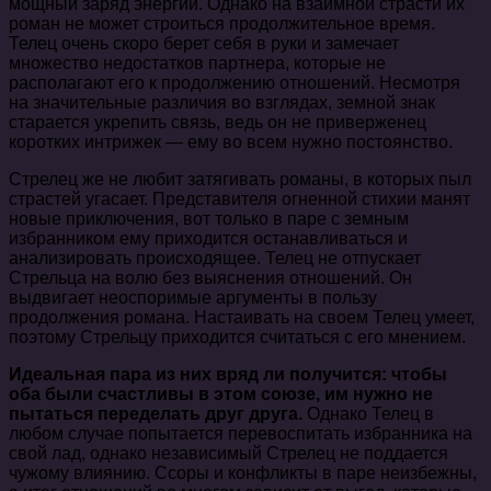
мощный заряд энергии. Однако на взаимной страсти их
роман не может строиться продолжительное время.
Телец очень скоро берет себя в руки и замечает
множество недостатков партнера, которые не
располагают его к продолжению отношений. Несмотря
на значительные различия во взглядах, земной знак
старается укрепить связь, ведь он не приверженец
коротких интрижек — ему во всем нужно постоянство.
Стрелец же не любит затягивать романы, в которых пыл
страстей угасает. Представителя огненной стихии манят
новые приключения, вот только в паре с земным
избранником ему приходится останавливаться и
анализировать происходящее. Телец не отпускает
Стрельца на волю без выяснения отношений. Он
выдвигает неоспоримые аргументы в пользу
продолжения романа. Настаивать на своем Телец умеет,
поэтому Стрельцу приходится считаться с его мнением.
Идеальная пара из них вряд ли получится: чтобы
оба были счастливы в этом союзе, им нужно не
пытаться переделать друг друга.
Однако Телец в
любом случае попытается перевоспитать избранника на
свой лад, однако независимый Стрелец не поддается
чужому влиянию. Ссоры и конфликты в паре неизбежны,